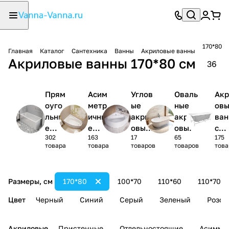
170*80
Главная
Каталог
Сантехника
Ванны
Акриловые ванны
Акриловые ванны 170*80 см
36
Прям
Асим
Углов
Оваль
Акр
оуго
метр
ые
ные
ов
льны
ичны
акрил
акрил
ва
е
е
овые
овые
с
302
163
17
65
175
акри
акри
ванны
ванны
кар
товара
товара
товаров
товаров
това
ловы
ловы
1/4
сом
е
е
круга
(ко
ванн
ванн
лек
Размеры, см
170*80
100*70
110*60
110*70
ы
ы
)
Цвет
Черный
Синий
Серый
Зеленый
Розов
Акриловые
Пристенные
Отдельностоящие
Асимме