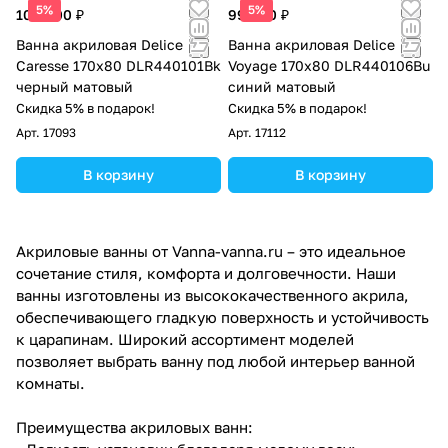
5%
5%
104 000 ₽
99 000 ₽
Ванна акриловая Delice
Ванна акриловая Delice
Caresse 170х80 DLR440101Bk
Voyage 170х80 DLR440106Bu
черный матовый
синий матовый
Скидка 5% в подарок!
Скидка 5% в подарок!
Арт.
17093
Арт.
17112
В корзину
В корзину
Акриловые ванны от Vanna-vanna.ru – это идеальное
сочетание стиля, комфорта и долговечности. Наши
ванны изготовлены из высококачественного акрила,
обеспечивающего гладкую поверхность и устойчивость
к царапинам. Широкий ассортимент моделей
позволяет выбрать ванну под любой интерьер ванной
комнаты.
Преимущества акриловых ванн: