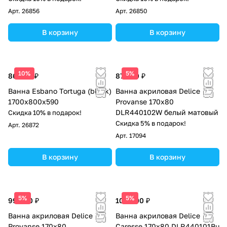
Арт.
26856
Арт.
26850
В корзину
В корзину
10%
5%
86 063 ₽
87 000 ₽
Ванна Esbano Tortuga (black)
Ванна акриловая Delice
1700х800х590
Provanse 170х80
DLR440102W белый матовый
Скидка 10% в подарок!
Скидка 5% в подарок!
Арт.
26872
Арт.
17094
В корзину
В корзину
5%
5%
99 000 ₽
104 000 ₽
Ванна акриловая Delice
Ванна акриловая Delice
Provanse 170х80
Caresse 170х80 DLR440101Bu