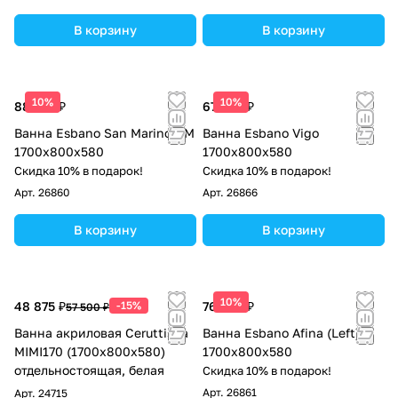
В корзину
В корзину
10%
10%
88 613 ₽
67 500 ₽
Ванна Esbano San Marino-SM
Ванна Esbano Vigo
1700x800x580
1700x800x580
Скидка 10% в подарок!
Скидка 10% в подарок!
Арт.
26860
Арт.
26866
В корзину
В корзину
10%
48 875 ₽
-15%
76 500 ₽
57 500 ₽
Ванна акриловая Ceruttispa
Ванна Esbano Afina (Left)
MIMI170 (1700x800x580)
1700x800x580
отдельностоящая, белая
Скидка 10% в подарок!
Арт.
26861
Арт.
24715