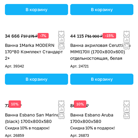
В корзину
В корзину
34 666 ₽
-7%
44 115 ₽
-15%
37 275 ₽
51 900 ₽
Ванна 1Marka MODERN
Ванна акриловая Ceruttispa
170*80 Комплект Стандарт
MIMI170II (1700x800x600)
2+
отдельностоящая, белая
Арт.
39342
Арт.
24721
В корзину
В корзину
10%
10%
77 138 ₽
86 063 ₽
Ванна Esbano San Marino
Ванна Esbano Aruba
(black) 1700x800x580
1700x800x580
Скидка 10% в подарок!
Скидка 10% в подарок!
Арт.
26859
Арт.
26873