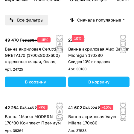
Все фильтры
Сначала популярные
10%
49 470 ₽
-15%
23 585 ₽
58 200 ₽
Ванна акриловая Ceruttispa
Ванна акриловая Alex Baitler
GRETA170 (1700x800x600)
Michigan 170x80
отдельностоящая, белая,
Скидка 10% в подарок!
Арт.
30180
Арт.
24725
В корзину
В корзину
42 264 ₽
-7%
41 602 ₽
-10%
45 445 ₽
46 224 ₽
Ванна 1Marka MODERN
Ванна акриловая Vayer
170*80 Комплект Премиум
Milana 170x80
Арт.
39364
Арт.
37538