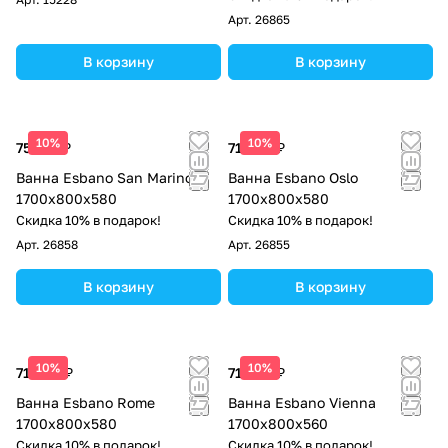
Арт.
26865
В корзину
В корзину
10%
10%
75 225 ₽
71 400 ₽
Ванна Esbano San Marino
Ванна Esbano Oslo
1700x800x580
1700x800x580
Скидка 10% в подарок!
Скидка 10% в подарок!
Арт.
26858
Арт.
26855
В корзину
В корзину
10%
10%
71 400 ₽
71 400 ₽
Ванна Esbano Rome
Ванна Esbano Vienna
1700x800x580
1700x800x560
Скидка 10% в подарок!
Скидка 10% в подарок!