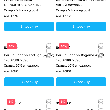
DLR440102Bk черный
синий матовый
матовый
Скидка 5% в подарок!
Скидка 5% в подарок!
Арт.
17097
Арт.
17092
В корзину
В корзину
10%
10%
83 513 ₽
86 700 ₽
Ванна Esbano Tortuga (white)
Ванна Esbano Bagama (right)
1700х800х590
1700x800x590
Скидка 10% в подарок!
Скидка 10% в подарок!
Арт.
26871
Арт.
26870
В корзину
В корзину
5%
5%
104 000 ₽
99 000 ₽