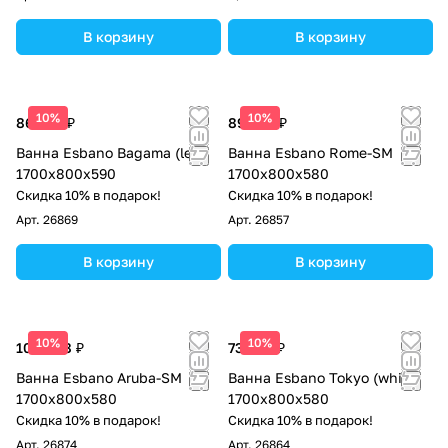
В корзину
В корзину
10%
10%
86 700 ₽
89 250 ₽
Ванна Esbano Bagama (left)
Ванна Esbano Rome-SM
1700x800x590
1700x800x580
Скидка 10% в подарок!
Скидка 10% в подарок!
Арт.
26869
Арт.
26857
В корзину
В корзину
10%
10%
100 088 ₽
73 950 ₽
Ванна Esbano Aruba-SM
Ванна Esbano Tokyo (white)
1700x800x580
1700x800x580
Скидка 10% в подарок!
Скидка 10% в подарок!
Арт.
26874
Арт.
26864