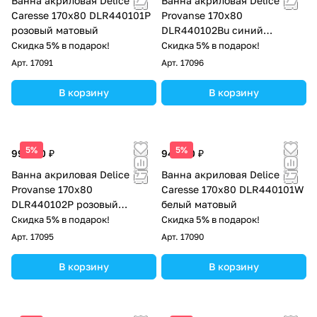
Ванна акриловая Delice
Ванна акриловая Delice
Caresse 170х80 DLR440101P
Provanse 170х80
розовый матовый
DLR440102Bu синий
матовый
Скидка 5% в подарок!
Скидка 5% в подарок!
Арт.
17091
Арт.
17096
В корзину
В корзину
5%
5%
99 000 ₽
94 500 ₽
Ванна акриловая Delice
Ванна акриловая Delice
Provanse 170х80
Caresse 170х80 DLR440101W
DLR440102P розовый
белый матовый
матовый
Скидка 5% в подарок!
Скидка 5% в подарок!
Арт.
17095
Арт.
17090
В корзину
В корзину