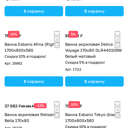
В корзину
В корзину
10%
5%
76 500 ₽
88 000 ₽
Ванна Esbano Afina (Right)
Ванна акриловая Delice
1700x800x580
Voyage 170х80 DLR440106W
белый матовый
Скидка 10% в подарок!
Скидка 5% в подарок!
Арт.
26862
Арт.
17111
В корзину
В корзину
10%
37 982 ₽
-12%
79 688 ₽
43 161 ₽
Ванна акриловая Relisan
Ванна Esbano Tokyo (black)
Bella 170х80
1700x800x580
Скидка 10% в подарок!
Арт.
15228