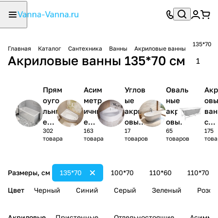
135*70
Главная
Каталог
Сантехника
Ванны
Акриловые ванны
Акриловые ванны 135*70 см
1
Прям
Асим
Углов
Оваль
Акр
оуго
метр
ые
ные
ов
льны
ичны
акрил
акрил
ва
е
е
овые
овые
с
302
163
17
65
175
акри
акри
ванны
ванны
кар
товара
товара
товаров
товаров
това
ловы
ловы
1/4
сом
е
е
круга
(ко
ванн
ванн
лек
Размеры, см
135*70
100*70
110*60
110*70
ы
ы
)
Цвет
Черный
Синий
Серый
Зеленый
Розов
Акриловые
Пристенные
Отдельностоящие
Асимме