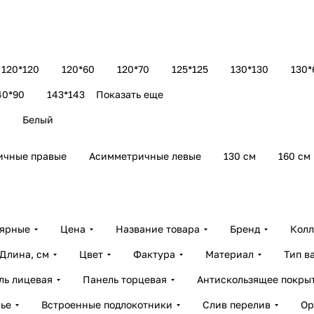
120*120
120*60
120*70
125*125
130*130
130*
40*90
143*143
Показать еще
Белый
ичные правые
Асимметричные левые
130 см
160 см
лярные
Цена
Название товара
Бренд
Колл
Длина, см
Цвет
Фактура
Материал
Тип в
ль лицевая
Панель торцевая
Антискользящее покры
ье
Встроенные подлокотники
Слив перелив
Ор