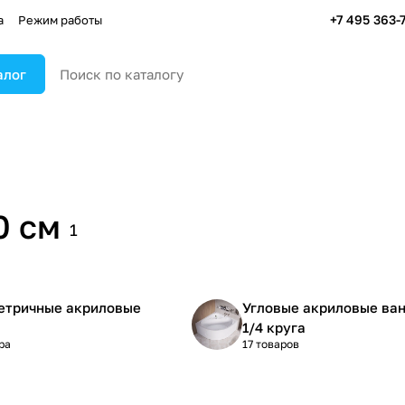
+7 495 363-
а
Режим работы
алог
0 см
1
етричные акриловые
Угловые акриловые ва
1/4 круга
ра
17 товаров