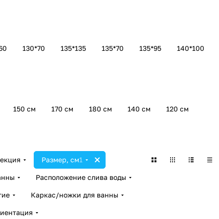
60
130*70
135*135
135*70
135*95
140*100
150 см
170 см
180 см
140 см
120 см
екция
Размер, см
1
анны
Расположение слива воды
тие
Каркас/ножки для ванны
иентация