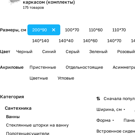
каркасом (комплекты)
175 товаров
Размеры, см
200*90
100*70
110*60
110*70
140*140
140*40
140*60
140*70
1
Цвет
Черный
Синий
Серый
Зеленый
Розовый
Акриловые
Пристенные
Отдельностоящие
Асимметр
Цветные
Угловые
Категория
Сначала попу
Сантехника
Ширина, см
Ванны
Форма
Пане
Стеклянные шторки на ванну
Встроенное сиден
Полотенцесушители