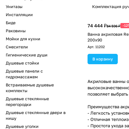
Унитазы
Комплектация ру
Инсталляции
Биде
74 444 ₽
-12
84 596 ₽
Раковины
Ванна акриловая Rel
Мойки для кухни
200х90
Смесители
Арт.
11202
Гигиенические души
В корзину
Душевые стойки
Душевые панели с
гидромассажем
Акриловые ванны от
Встраиваемые душевые
высококачественно
комплекты
позволяет выбрать
Душевые стеклянные
перегородки
Преимущества акри
Душевые стеклянные двери в
- Легкость установ
нишу
- Отличная теплои
- Простота ухода з
Душевые уголки