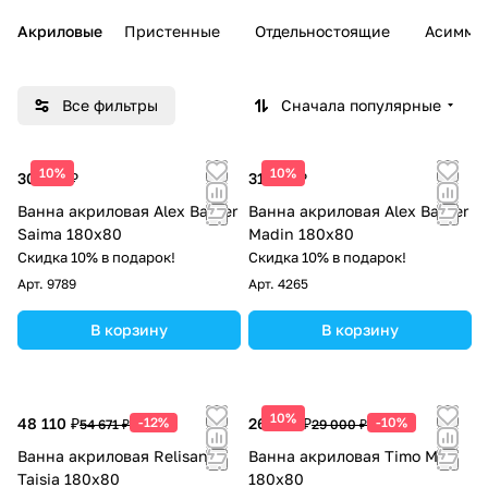
Акриловые
Пристенные
Отдельностоящие
Асимме
Все фильтры
Сначала популярные
10%
10%
30 178 ₽
31 741 ₽
Ванна акриловая Alex Baitler
Ванна акриловая Alex Baitler
Saima 180x80
Madin 180x80
Скидка 10% в подарок!
Скидка 10% в подарок!
Арт.
9789
Арт.
4265
В корзину
В корзину
10%
48 110 ₽
-12%
26 100 ₽
-10%
54 671 ₽
29 000 ₽
Ванна акриловая Relisan
Ванна акриловая Timo Mika
Taisia 180x80
180x80