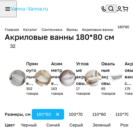
180*80
Главная
Каталог
Сантехника
Ванны
Акриловые ванны
Акриловые ванны 180*80 см
32
Прям
Асим
Углов
Оваль
Акр
оуго
метр
ые
ные
ов
льны
ичны
акрил
акрил
ва
е
е
овые
овые
с
302
163
17
65
175
акри
акри
ванны
ванны
кар
товара
товара
товаров
товаров
това
ловы
ловы
1/4
сом
е
е
круга
(ко
ванн
ванн
лек
Размеры, см
180*80
100*70
110*60
110*70
ы
ы
)
Цвет
Черный
Синий
Серый
Зеленый
Розов