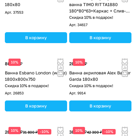
180х80
ванна TIMO RITTA1880
180*80*63+Каркас + Слив-
Арт.
37553
перелив+Фронтальная
Скидка 10% в подарок!
панель
Арт.
34617
В корзину
В корзину
10%
10%
80 325 ₽
28 893 ₽
Ванна Esbano London (white)
Ванна акриловая Alex Baitler
1800x800x750
Garda 180x80
Скидка 10% в подарок!
Скидка 10% в подарок!
Арт.
26853
Арт.
9914
В корзину
В корзину
10%
10%
28 620 ₽
-10%
38 070 ₽
-10%
31 800 ₽
42 300 ₽