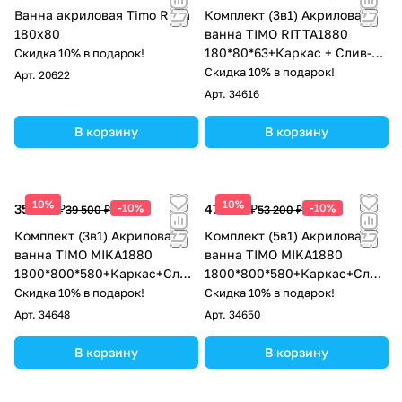
Ванна акриловая Timo Ritta
Комплект (3в1) Акриловая
180x80
ванна TIMO RITTA1880
180*80*63+Каркас + Слив-
Скидка 10% в подарок!
перелив
Скидка 10% в подарок!
Арт.
20622
Арт.
34616
В корзину
В корзину
10%
10%
35 550 ₽
-10%
47 880 ₽
-10%
39 500 ₽
53 200 ₽
Комплект (3в1) Акриловая
Комплект (5в1) Акриловая
ванна TIMO MIKA1880
ванна TIMO MIKA1880
1800*800*580+Каркас+Слив
1800*800*580+Каркас+Слив
-перелив
-перелив+фронтальная
Скидка 10% в подарок!
Скидка 10% в подарок!
панель+торцевая панель
Арт.
34648
Арт.
34650
В корзину
В корзину