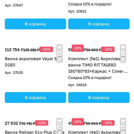
Скидка 10% в подарок!
Арт.
37547
Арт.
20621
В корзину
В корзину
10%
112 754 ₽
-10%
50 940 ₽
-10%
125 282 ₽
56 600 ₽
Ванна акриловая Vayer Eva
Комплект (5в1) Акриловая
D180
ванна TIMO RITTA1880
180*80*63+Каркас + Слив-
Арт.
37535
перелив+Фронтальная
Скидка 10% в подарок!
панель+Торцевая панель
Арт.
34618
В корзину
В корзину
10%
27 932 ₽
-12%
45 450 ₽
-10%
31 741 ₽
50 500 ₽
Ванна Relisan Eco Plus Сима
Комплект (4в1) Акриловая