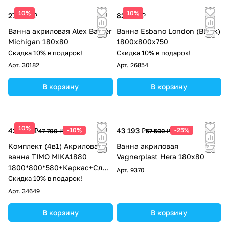
10%
10%
27 824 ₽
82 875 ₽
Ванна акриловая Alex Baitler
Ванна Esbano London (Black)
Michigan 180х80
1800x800x750
Скидка 10% в подарок!
Скидка 10% в подарок!
Арт.
30182
Арт.
26854
В корзину
В корзину
10%
42 930 ₽
-10%
43 193 ₽
-25%
47 700 ₽
57 590 ₽
Комплект (4в1) Акриловая
Ванна акриловая
ванна TIMO MIKA1880
Vagnerplast Hera 180х80
1800*800*580+Каркас+Слив
Арт.
9370
-перелив+фронтальная
Скидка 10% в подарок!
панель
Арт.
34649
В корзину
В корзину