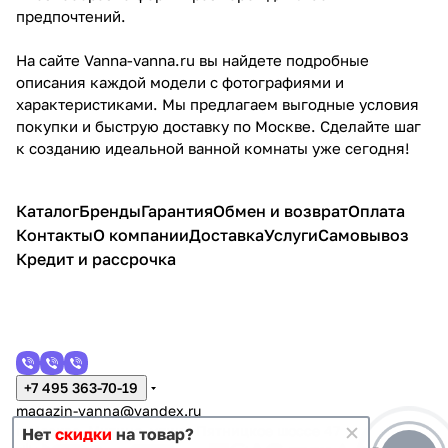
предпочтений.
На сайте Vanna-vanna.ru вы найдете подробные
описания каждой модели с фотографиями и
характеристиками. Мы предлагаем выгодные условия
покупки и быструю доставку по Москве. Сделайте шаг
к созданию идеальной ванной комнаты уже сегодня!
Каталог
Бренды
Гарантия
Обмен и возврат
Оплата
Контакты
О компании
Доставка
Услуги
Самовывоз
Кредит и рассрочка
+7 495 363-70-19
magazin-vanna@yandex.ru
г. Москва, Митино, улица Пятницкое шоссе 47
Нет
скидки
на товар?