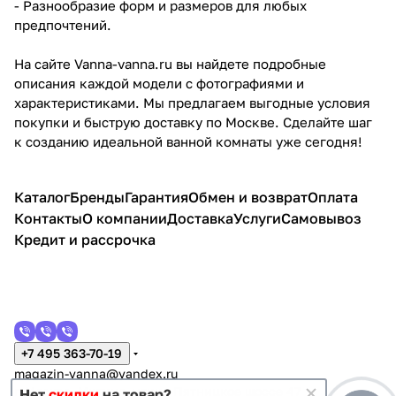
- Разнообразие форм и размеров для любых
предпочтений.
На сайте Vanna-vanna.ru вы найдете подробные
описания каждой модели с фотографиями и
характеристиками. Мы предлагаем выгодные условия
покупки и быструю доставку по Москве. Сделайте шаг
к созданию идеальной ванной комнаты уже сегодня!
Каталог
Бренды
Гарантия
Обмен и возврат
Оплата
Контакты
О компании
Доставка
Услуги
Самовывоз
Кредит и рассрочка
+7 495 363-70-19
magazin-vanna@yandex.ru
г. Москва, Митино, улица Пятницкое шоссе 47
Нет
скидки
на товар?