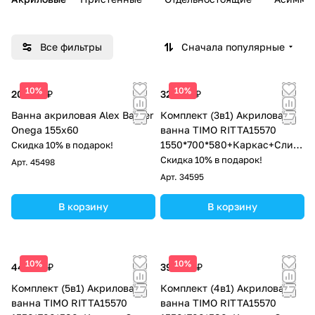
Все фильтры
Сначала популярные
10%
10%
20 546 ₽
32 500 ₽
Ванна акриловая Alex Baitler
Комплект (3в1) Акриловая
Onega 155х60
ванна TIMO RITTA15570
1550*700*580+Каркас+Слив-
Скидка 10% в подарок!
перелив
Скидка 10% в подарок!
Арт.
45498
Арт.
34595
В корзину
В корзину
10%
10%
44 500 ₽
39 000 ₽
Комплект (5в1) Акриловая
Комплект (4в1) Акриловая
ванна TIMO RITTA15570
ванна TIMO RITTA15570