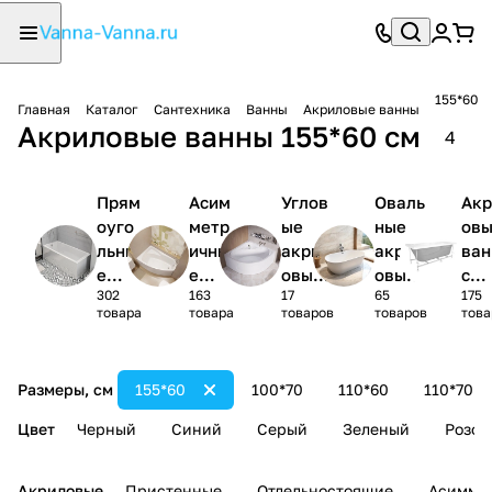
155*60
Главная
Каталог
Сантехника
Ванны
Акриловые ванны
Акриловые ванны 155*60 см
4
Прям
Асим
Углов
Оваль
Акр
оуго
метр
ые
ные
ов
льны
ичны
акрил
акрил
ва
е
е
овые
овые
с
302
163
17
65
175
акри
акри
ванны
ванны
кар
товара
товара
товаров
товаров
това
ловы
ловы
1/4
сом
е
е
круга
(ко
ванн
ванн
лек
Размеры, см
155*60
100*70
110*60
110*70
ы
ы
)
Цвет
Черный
Синий
Серый
Зеленый
Розов
Акриловые
Пристенные
Отдельностоящие
Асимме