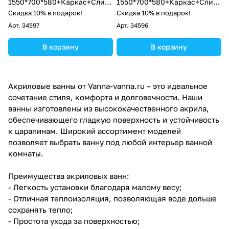
1550*700*580+Каркас+Слив-
1550*700*580+Каркас+Слив-
перелив+Фронтальная
перелив+Фронтальная
Скидка 10% в подарок!
Скидка 10% в подарок!
панель+Торцевая панель
панель
Арт.
34597
Арт.
34596
В корзину
В корзину
Акриловые ванны от Vanna-vanna.ru – это идеальное
сочетание стиля, комфорта и долговечности. Наши
ванны изготовлены из высококачественного акрила,
обеспечивающего гладкую поверхность и устойчивость
к царапинам. Широкий ассортимент моделей
позволяет выбрать ванну под любой интерьер ванной
комнаты.
Преимущества акриловых ванн:
- Легкость установки благодаря малому весу;
- Отличная теплоизоляция, позволяющая воде дольше
сохранять тепло;
- Простота ухода за поверхностью;