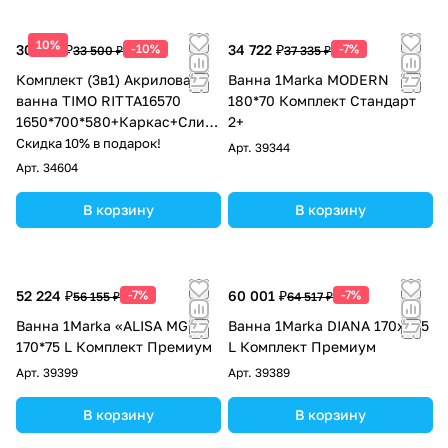
10%
30 150 ₽
-10%
34 722 ₽
-7%
33 500 ₽
37 335 ₽
Комплект (3в1) Акриловая
Ванна 1Marka MODERN
ванна TIMO RITTA16570
180*70 Комплект Стандарт
1650*700*580+Каркас+Слив-
2+
перелив
Скидка 10% в подарок!
Арт.
39344
Арт.
34604
В корзину
В корзину
52 224 ₽
-7%
60 001 ₽
-7%
56 155 ₽
64 517 ₽
Ванна 1Marka «ALISA MG»
Ванна 1Marka DIANA 170x105
170*75 L Комплект Премиум
L Комплект Премиум
Арт.
39399
Арт.
39389
В корзину
В корзину