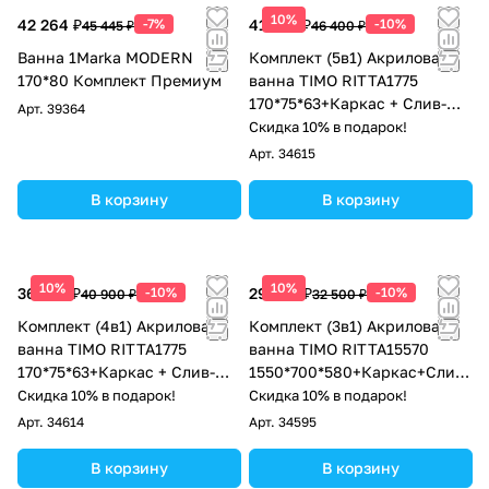
10%
42 264 ₽
-7%
41 760 ₽
-10%
45 445 ₽
46 400 ₽
Ванна 1Marka MODERN
Комплект (5в1) Акриловая
170*80 Комплект Премиум
ванна TIMO RITTA1775
170*75*63+Каркас + Слив-
Арт.
39364
перелив+Фронтальная
Скидка 10% в подарок!
панель+Торцевая панель
Арт.
34615
В корзину
В корзину
10%
10%
36 810 ₽
-10%
29 250 ₽
-10%
40 900 ₽
32 500 ₽
Комплект (4в1) Акриловая
Комплект (3в1) Акриловая
ванна TIMO RITTA1775
ванна TIMO RITTA15570
170*75*63+Каркас + Слив-
1550*700*580+Каркас+Слив-
перелив+Фронтальная
перелив
Скидка 10% в подарок!
Скидка 10% в подарок!
панель
Арт.
34614
Арт.
34595
В корзину
В корзину