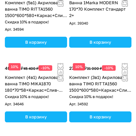
Комплект (5в1) Акриловая
Ванна 1Marka MODERN
ванна TIMO RITTA1560
170*70 Комплект Стандарт
1500*600*580+Каркас+Слив-
2+
перелив+Фронтальная
Скидка 10% в подарок!
Арт.
39340
панель+Торцевая панель
Арт.
34594
В корзину
В корзину
10%
10%
40 860 ₽
-10%
27 900 ₽
-10%
45 400 ₽
31 000 ₽
Комплект (4в1) Акриловая
Комплект (3в1) Акриловая
ванна TIMO MIKA1870
ванна TIMO RITTA1560
180*70*58+Каркас+Слив-
1500*600*580+Каркас+Слив-
перелив+фронтальная
перелив
Скидка 10% в подарок!
Скидка 10% в подарок!
панель
Арт.
34646
Арт.
34592
В корзину
В корзину