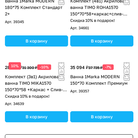
Ванна 1Marka MODERN
Комплект (4в1) Акриловая
180*75 Комплект Стандарт
ванна TIMO ROHA1570
2+
150*70*58+каркас+слив-
перелив+фронтальная
Скидка 10% в подарок!
Арт.
39345
панель
Арт.
34661
В корзину
В корзину
10%
28 170 ₽
-10%
35 094 ₽
-7%
31 300 ₽
37 735 ₽
Комплект (3в1) Акриловая
Ванна 1Marka MODERN
ванна TIMO MIKA1570
150*70 Комплект Премиум
150*70*58 +Каркас + Слив-
Арт.
39357
перелив
Скидка 10% в подарок!
Арт.
34639
В корзину
В корзину