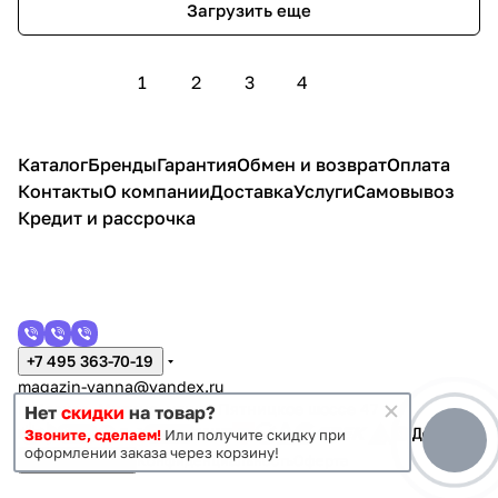
Загрузить еще
1
2
3
4
Каталог
Бренды
Гарантия
Обмен и возврат
Оплата
Контакты
О компании
Доставка
Услуги
Самовывоз
Кредит и рассрочка
+7 495 363-70-19
magazin-vanna@yandex.ru
г. Москва, Митино, улица Пятницкое шоссе 47
Нет
скидки
на товар?
Звоните, сделаем!
Или получите скидку при
оформлении заказа через корзину!
Темная тема
Конфиденциальность
Оферта