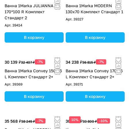
Ванна 1Marka JULIANNA
Ванна 1Marka MODERN
170*100 R Комплект
130х70 Комплект Стандарт 1
Стандарт 2
Арт.
39327
Арт.
39414
В корзину
В корзину
30 139 ₽
-7%
34 238 ₽
-7%
32 407 ₽
36 815 ₽
Ванна 1Marka Convey 150*75
Ванна 1Marka Convey 170*75
L Комплект Стандарт 2+
L Комплект Стандарт 2+
Арт.
39369
Арт.
39371
В корзину
В корзину
10%
35 568 ₽
-7%
30 420 ₽
-10%
38 245 ₽
33 800 ₽