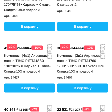
170*75*63+Каркас + Слив-
Стандарт 2
перелив
Скидка 10% в подарок!
Арт.
39413
Арт.
34613
В корзину
В корзину
10%
10%
45 450 ₽
-10%
30 780 ₽
-10%
50 500 ₽
34 200 ₽
Комплект (4в1) Акриловая
Комплект (3в1) Акриловая
ванна TIMO RITTA1880
ванна TIMO RITTA1760
180*80*63+Каркас + Слив-
1700*600*580+Каркас+Слив-
перелив+Фронтальная
перелив
Скидка 10% в подарок!
Скидка 10% в подарок!
панель
Арт.
34617
Арт.
34607
В корзину
В корзину
40 143 ₽
-7%
22 531 ₽
-7%
43 165 ₽
24 227 ₽