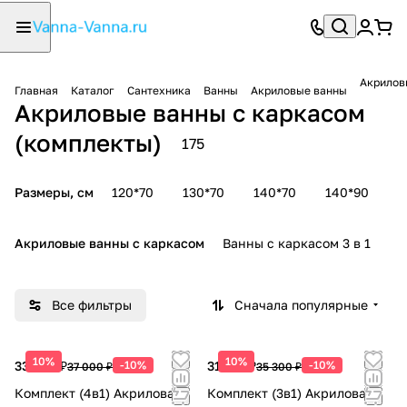
Акрилов
Главная
Каталог
Сантехника
Ванны
Акриловые ванны
Акриловые ванны с каркасом
(комплекты)
175
Размеры, см
120*70
130*70
140*70
140*90
1
Акриловые ванны с каркасом
Ванны с каркасом 3 в 1
В
Все фильтры
Сначала популярные
10%
10%
33 300 ₽
-10%
31 770 ₽
-10%
37 000 ₽
35 300 ₽
Комплект (4в1) Акриловая
Комплект (3в1) Акриловая