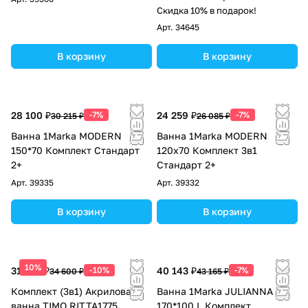
перелив
Скидка 10% в подарок!
Арт.
34645
В корзину
В корзину
28 100 ₽
-7%
24 259 ₽
-7%
30 215 ₽
26 085 ₽
Ванна 1Marka MODERN
Ванна 1Marka MODERN
150*70 Комплект Стандарт
120х70 Комплект 3в1
2+
Стандарт 2+
Арт.
39335
Арт.
39332
В корзину
В корзину
10%
31 140 ₽
-10%
40 143 ₽
-7%
34 600 ₽
43 165 ₽
Комплект (3в1) Акриловая
Ванна 1Marka JULIANNA
ванна TIMO RITTA1775
170*100 L Комплект