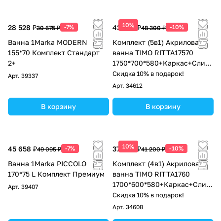
10%
28 528 ₽
-7%
43 470 ₽
-10%
30 675 ₽
48 300 ₽
Ванна 1Marka MODERN
Комплект (5в1) Акриловая
155*70 Комплект Стандарт
ванна TIMO RITTA17570
2+
1750*700*580+Каркас+Слив-
перелив+Фронтальная
Скидка 10% в подарок!
Арт.
39337
панель+Торцевая панель
Арт.
34612
В корзину
В корзину
10%
45 658 ₽
-7%
37 080 ₽
-10%
49 095 ₽
41 200 ₽
Ванна 1Marka PICCOLO
Комплект (4в1) Акриловая
170*75 L Комплект Премиум
ванна TIMO RITTA1760
1700*600*580+Каркас+Слив-
Арт.
39407
перелив+Фронтальная
Скидка 10% в подарок!
панель
Арт.
34608