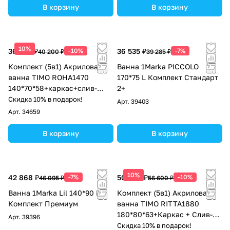
В корзину
В корзину
10%
36 180 ₽
-10%
36 535 ₽
-7%
40 200 ₽
39 285 ₽
Комплект (5в1) Акриловая
Ванна 1Marka PICCOLO
ванна TIMO ROHA1470
170*75 L Комплект Стандарт
140*70*58+каркас+слив-
2+
перелив+фронтальная
Скидка 10% в подарок!
Арт.
39403
панель+торцевая панель
Арт.
34659
В корзину
В корзину
10%
42 868 ₽
-7%
50 940 ₽
-10%
46 095 ₽
56 600 ₽
Ванна 1Marka Lil 140*90 R
Комплект (5в1) Акриловая
Комплект Премиум
ванна TIMO RITTA1880
180*80*63+Каркас + Слив-
Арт.
39396
перелив+Фронтальная
Скидка 10% в подарок!