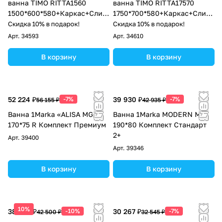
ванна TIMO RITTA1560
ванна TIMO RITTA17570
1500*600*580+Каркас+Слив-
1750*700*580+Каркас+Слив-
перелив+Фронтальная
перелив
Скидка 10% в подарок!
Скидка 10% в подарок!
панель
Арт.
34593
Арт.
34610
В корзину
В корзину
52 224 ₽
-7%
39 930 ₽
-7%
56 155 ₽
42 935 ₽
Ванна 1Marka «ALISA MG»
Ванна 1Marka MODERN MG
170*75 R Комплект Премиум
190*80 Комплект Стандарт
2+
Арт.
39400
Арт.
39346
В корзину
В корзину
10%
38 250 ₽
-10%
30 267 ₽
-7%
42 500 ₽
32 545 ₽