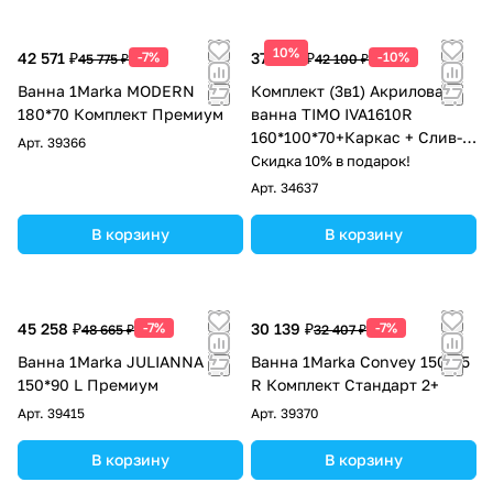
10%
42 571 ₽
-7%
37 890 ₽
-10%
45 775 ₽
42 100 ₽
Ванна 1Marka MODERN
Комплект (3в1) Акриловая
180*70 Комплект Премиум
ванна TIMO IVA1610R
160*100*70+Каркас + Слив-
Арт.
39366
перелив
Скидка 10% в подарок!
Арт.
34637
В корзину
В корзину
45 258 ₽
-7%
30 139 ₽
-7%
48 665 ₽
32 407 ₽
Ванна 1Marka JULIANNA
Ванна 1Marka Convey 150*75
150*90 L Премиум
R Комплект Стандарт 2+
Арт.
39415
Арт.
39370
В корзину
В корзину