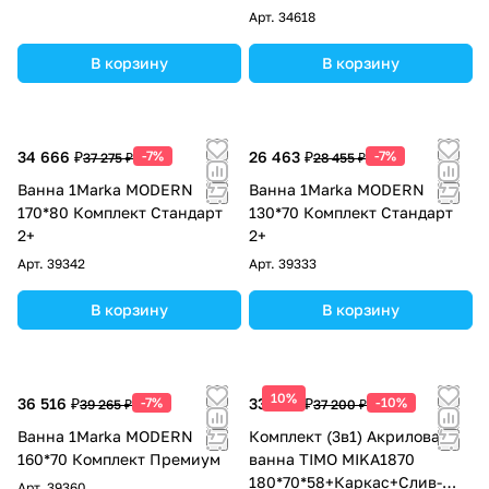
панель+Торцевая панель
Арт.
34618
В корзину
В корзину
34 666 ₽
-7%
26 463 ₽
-7%
37 275 ₽
28 455 ₽
Ванна 1Marka MODERN
Ванна 1Marka MODERN
170*80 Комплект Стандарт
130*70 Комплект Стандарт
2+
2+
Арт.
39342
Арт.
39333
В корзину
В корзину
10%
36 516 ₽
-7%
33 480 ₽
-10%
39 265 ₽
37 200 ₽
Ванна 1Marka MODERN
Комплект (3в1) Акриловая
160*70 Комплект Премиум
ванна TIMO MIKA1870
180*70*58+Каркас+Слив-
Арт.
39360