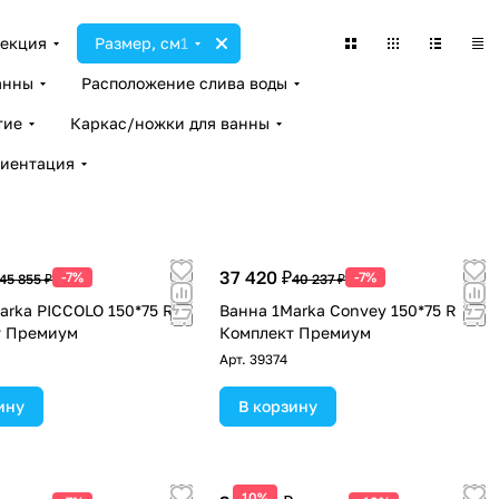
екция
Размер, см
1
анны
Расположение слива воды
тие
Каркас/ножки для ванны
иентация
37 420 ₽
-7%
-7%
45 855 ₽
40 237 ₽
arka PICCOLO 150*75 R
Ванна 1Marka Convey 150*75 R
т Премиум
Комплект Премиум
Арт.
39374
ину
В корзину
10%