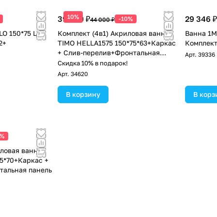
10%
39 600 ₽
29 346 ₽
-10%
44 000 ₽
LO 150*75 L
Комплект (4в1) Акриловая ванна
Ванна 1M
2+
TIMO HELLA1575 150*75*63+Каркас
Комплект
+ Слив-перелив+Фронтальная
Арт.
39336
панель
Скидка 10% в подарок!
Арт.
34620
В корзину
В корз
0%
иловая ванна
95*70+Каркас +
тальная панель
!