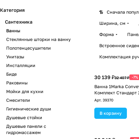
Категория
Сначала попу
Сантехника
Ширина, см
Ванны
Форма
Пане
Стеклянные шторки на ванну
Встроенное сиден
Полотенцесушители
Унитазы
Комплектация ру
Инсталляции
Биде
30 139 ₽
-7%
32 407 ₽
Раковины
Ванна 1Marka Conve
Мойки для кухни
Комплект Стандарт 
Смесители
Арт.
39370
Гигиенические души
В корзину
Душевые стойки
Душевые панели с
гидромассажем