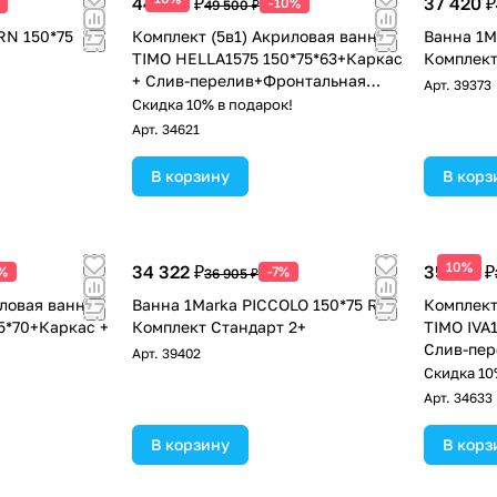
44 550 ₽
37 420 ₽
-10%
49 500 ₽
RN 150*75
Комплект (5в1) Акриловая ванна
Ванна 1M
TIMO HELLA1575 150*75*63+Каркас
Комплек
+ Слив-перелив+Фронтальная
Арт.
39373
панель+Торцевая панель
Скидка 10% в подарок!
Арт.
34621
В корзину
В корз
10%
34 322 ₽
35 910 ₽
%
-7%
36 905 ₽
иловая ванна
Ванна 1Marka PICCOLO 150*75 R
Комплект
5*70+Каркас +
Комплект Стандарт 2+
TIMO IVA
Слив-пер
Арт.
39402
!
Скидка 10
Арт.
34633
В корзину
В корз