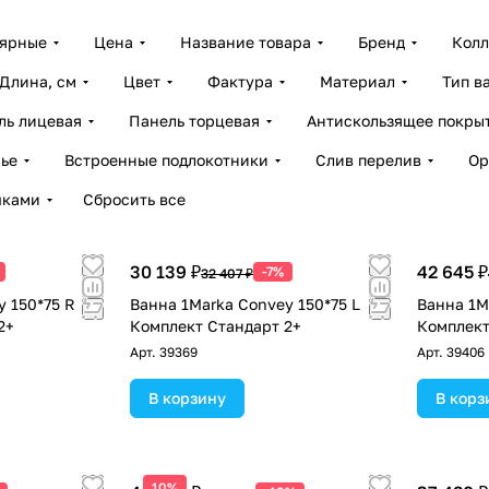
лярные
Цена
Название товара
Бренд
Колл
Длина, см
Цвет
Фактура
Материал
Тип в
ль лицевая
Панель торцевая
Антискользящее покры
ье
Встроенные подлокотники
Слив перелив
Ор
чками
Сбросить все
30 139 ₽
42 645 ₽
-7%
32 407 ₽
y 150*75 R
Ванна 1Marka Convey 150*75 L
Ванна 1M
2+
Комплект Стандарт 2+
Комплек
Арт.
39369
Арт.
39406
В корзину
В корз
10%