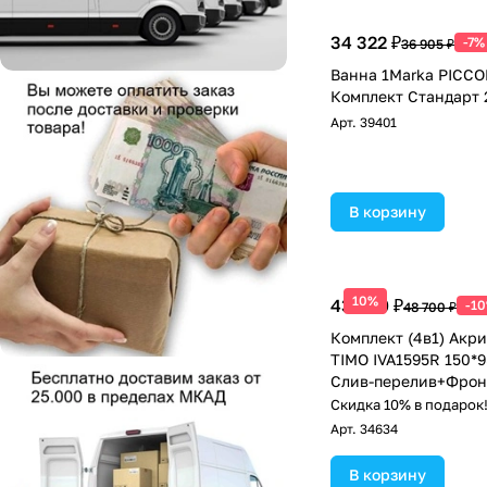
34 322 ₽
-7%
36 905 ₽
Ванна 1Marka PICCO
Комплект Стандарт 
Арт.
39401
В корзину
10%
43 830 ₽
-1
48 700 ₽
Комплект (4в1) Акр
TIMO IVA1595R 150*
Слив-перелив+Фрон
Скидка 10% в подарок
Арт.
34634
В корзину