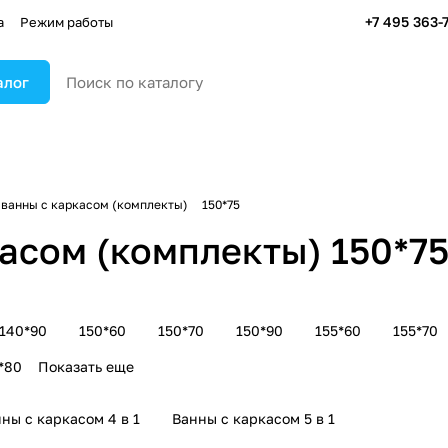
+7 495 363-
а
Режим работы
алог
ванны с каркасом (комплекты)
150*75
асом (комплекты) 150*75
140*90
150*60
150*70
150*90
155*60
155*70
*80
Показать еще
ны с каркасом 4 в 1
Ванны с каркасом 5 в 1