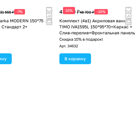
10%
43 830 ₽
-7%
-10%
31 555 ₽
48 700 ₽
arka MODERN 150*75
Комплект (4в1) Акриловая ванна
 Стандарт 2+
TIMO IVA1595L 150*95*70+Каркас +
Слив-перелив+Фронтальная панель
Скидка 10% в подарок!
Арт.
34632
ину
В корзину