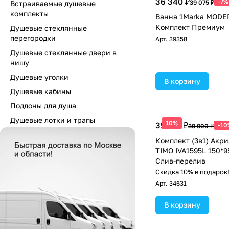
36 340 ₽
-7%
39 075 ₽
Встраиваемые душевые
комплекты
Ванна 1Marka MODE
Комплект Премиум
Душевые стеклянные
перегородки
Арт.
39358
Душевые стеклянные двери в
нишу
Душевые уголки
В корзину
Душевые кабины
Поддоны для душа
Душевые лотки и трапы
10%
35 910 ₽
-10
39 900 ₽
Комплект (3в1) Акр
TIMO IVA1595L 150*9
Слив-перелив
Скидка 10% в подарок
Арт.
34631
В корзину