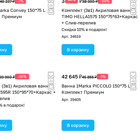
34 470 ₽
-7%
-10%
40 237 ₽
38 300 ₽
arka Convey 150*75 L
Комплект (3в1) Акриловая ванна
т Премиум
TIMO HELLA1575 150*75*63+Каркас
+ Слив-перелив
Скидка 10% в подарок!
Арт.
34619
ину
В корзину
42 645 ₽
-10%
-7%
39 900 ₽
45 855 ₽
 (3в1) Акриловая ванна
Ванна 1Marka PICCOLO 150*75 L
1595R 150*95*70+Каркас +
Комплект Премиум
елив
Арт.
39405
% в подарок!
ину
В корзину