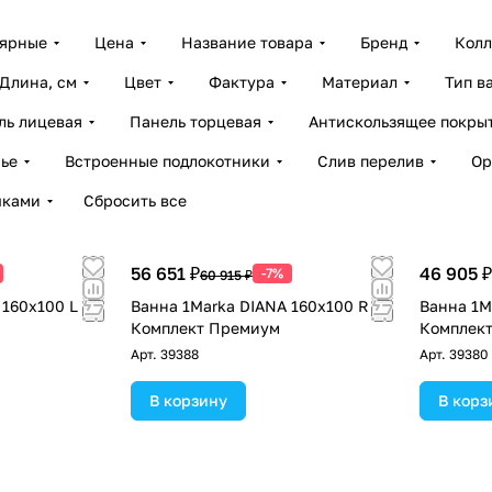
лярные
Цена
Название товара
Бренд
Колл
Длина, см
Цвет
Фактура
Материал
Тип в
ль лицевая
Панель торцевая
Антискользящее покры
ье
Встроенные подлокотники
Слив перелив
Ор
чками
Сбросить все
56 651 ₽
46 905 ₽
-7%
60 915 ₽
 160x100 L
Ванна 1Marka DIANA 160x100 R
Ванна 1M
Комплект Премиум
Комплект
Арт.
39388
Арт.
39380
В корзину
В корз