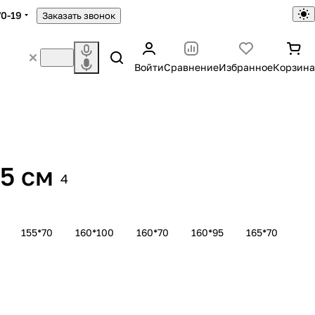
70-19
Заказать звонок
Войти
Сравнение
Избранное
Корзина
5 см
4
155*70
160*100
160*70
160*95
165*70