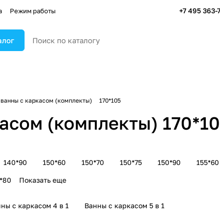
+7 495 363-
а
Режим работы
алог
ванны с каркасом (комплекты)
170*105
асом (комплекты) 170*10
140*90
150*60
150*70
150*75
150*90
155*60
*80
Показать еще
ны с каркасом 4 в 1
Ванны с каркасом 5 в 1