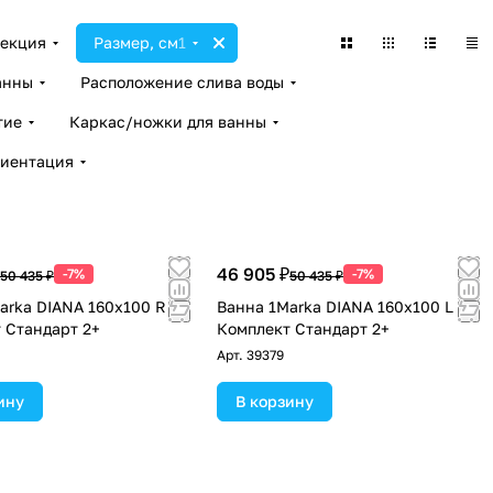
екция
Размер, см
1
анны
Расположение слива воды
тие
Каркас/ножки для ванны
иентация
46 905 ₽
-7%
-7%
50 435 ₽
50 435 ₽
arka DIANA 160x100 R
Ванна 1Marka DIANA 160x100 L
 Стандарт 2+
Комплект Стандарт 2+
Арт.
39379
ину
В корзину