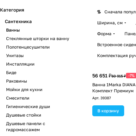
Категория
Сначала попу
Сантехника
Ширина, см
Ванны
Форма
Пане
Стеклянные шторки на ванну
Встроенное сиден
Полотенцесушители
Унитазы
Комплектация ру
Инсталляции
Биде
56 651 ₽
-7%
60 915 ₽
Раковины
Ванна 1Marka DIANA
Мойки для кухни
Комплект Премиум
Смесители
Арт.
39387
Гигиенические души
В корзину
Душевые стойки
Душевые панели с
гидромассажем