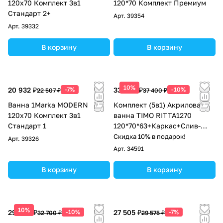
120х70 Комплект 3в1
120*70 Комплект Премиум
Стандарт 2+
Арт.
39354
Арт.
39332
В корзину
В корзину
10%
20 932 ₽
-7%
33 660 ₽
-10%
22 507 ₽
37 400 ₽
Ванна 1Marka MODERN
Комплект (5в1) Акриловая
120х70 Комплект 3в1
ванна TIMO RITTA1270
Стандарт 1
120*70*63+Каркас+Слив-
перелив+Фронтальная
Скидка 10% в подарок!
Арт.
39326
панель+Торцевая панель
Арт.
34591
В корзину
В корзину
10%
29 430 ₽
-10%
27 505 ₽
-7%
32 700 ₽
29 575 ₽