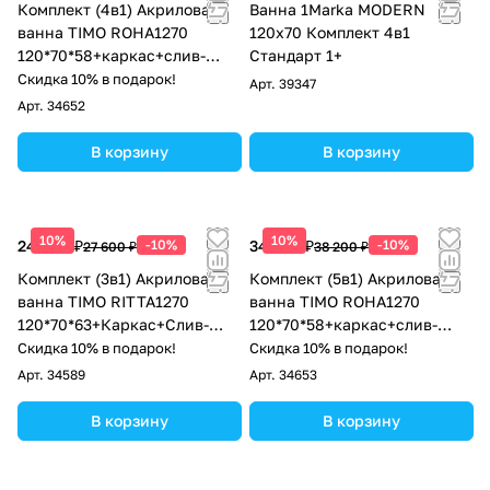
Комплект (4в1) Акриловая
Ванна 1Marka MODERN
ванна TIMO ROHA1270
120х70 Комплект 4в1
120*70*58+каркас+слив-
Стандарт 1+
перелив+фронтальная
Скидка 10% в подарок!
Арт.
39347
панель
Арт.
34652
В корзину
В корзину
10%
10%
24 840 ₽
-10%
34 380 ₽
-10%
27 600 ₽
38 200 ₽
Комплект (3в1) Акриловая
Комплект (5в1) Акриловая
ванна TIMO RITTA1270
ванна TIMO ROHA1270
120*70*63+Каркас+Слив-
120*70*58+каркас+слив-
перелив
перелив+фронтальная
Скидка 10% в подарок!
Скидка 10% в подарок!
панель+торцевая панель
Арт.
34589
Арт.
34653
В корзину
В корзину