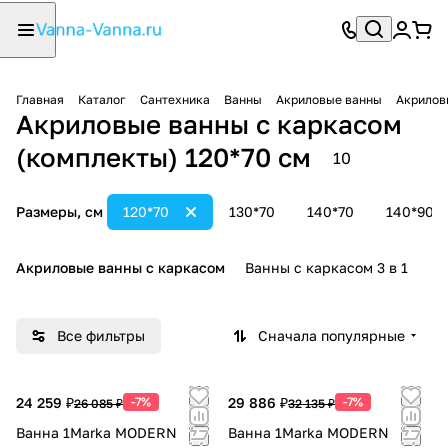
Главная
Каталог
Сантехника
Ванны
Акриловые ванны
Акрилов
Акриловые ванны с каркасом
(комплекты) 120*70 см
10
Размеры, см
120*70
130*70
140*70
140*90
Акриловые ванны с каркасом
Ванны с каркасом 3 в 1
В
Все фильтры
Сначала популярные
24 259 ₽
-7%
29 886 ₽
-7%
26 085 ₽
32 135 ₽
Ванна 1Marka MODERN
Ванна 1Marka MODERN