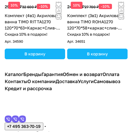
10%
10%
29 340 ₽
-10%
24 930 ₽
-10%
32 600 ₽
27 700 ₽
Комплект (4в1) Акриловая
Комплект (3в1) Акриловая
ванна TIMO RITTA1270
ванна TIMO ROHA1270
120*70*63+Каркас+Слив-
120*70*58+каркас+слив-
перелив+Фронтальная
перелив
Скидка 10% в подарок!
Скидка 10% в подарок!
панель
Арт.
34590
Арт.
34651
В корзину
В корзину
Каталог
Бренды
Гарантия
Обмен и возврат
Оплата
Контакты
О компании
Доставка
Услуги
Самовывоз
Кредит и рассрочка
+7 495 363-70-19