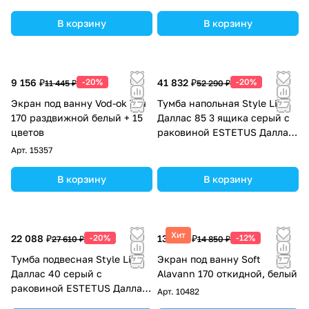
стиральную машину, белая
В корзину
В корзину
9 156 ₽
-20%
41 832 ₽
-20%
11 445 ₽
52 290 ₽
Экран под ванну Vod-ok Тач
Тумба напольная Style Line
170 раздвижной белый + 15
Даллас 85 3 ящика серый с
цветов
раковиной ESTETUS Даллас
1500*482 левый
Арт.
15357
В корзину
В корзину
Хит
22 088 ₽
-20%
13 068 ₽
-12%
27 610 ₽
14 850 ₽
Тумба подвесная Style Line
Экран под ванну Soft
Даллас 40 серый с
Alavann 170 откидной, белый
раковиной ESTETUS Даллас
Арт.
10482
1000*480 левый