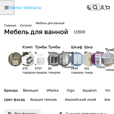
Мебель для ванной
Главная
Каталог
Мебель для ванной
11500
Комп
Тумбы
Тумбы
Шкаф
Шка
Тум
лект
с
под
Зерка
ы с
фы
Пен
-
мебел
раков
раков
ла
зерка
нав
алы
ком
1150
1831
и
иной
ину
лом
есн
107
товаров
товар
479
5707
80
1446
261
ые
товар
товаров
товаров
товаров
товаров
товар
Бренды
Венеция
1Marka
Vigo
Aquaton
Vian
Цвет фасад
Акация темная
Альпийский иней
Алюм
Все фильтры
Сначала популярные