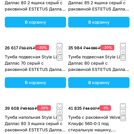
Даллас 80 2 ящика серый с
Даллас 85 2 ящика серый с
раковиной ESTETUS Даллас
раковиной ESTETUS Даллас
1400*482 левый
1500*482 левый
В корзину
В корзину
26 617 ₽
-20%
35 984 ₽
-20%
33 271 ₽
44 980 ₽
Тумба подвесная Style Line
Тумба подвесная Style Line
Даллас 70 серый с
Даллас 80 серый с
раковиной ESTETUS Даллас
раковиной ESTETUS Даллас
1300*480 левый
1400*480 левый
В корзину
В корзину
39 608 ₽
-20%
41 835 ₽
-5%
49 510 ₽
44 037 ₽
Тумба напольная Style Line
Тумба с раковиной Velvex
Даллас 80 3 ящика серый с
Клауфс 560-0-1 под
раковиной ESTETUS Даллас
стиральную машину,