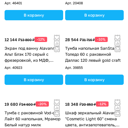
стиральную машину правая,
левая, корзина, под
Арт.
46401
Арт.
20408
белая/янтарная
стиральную машину, белая
В корзину
В корзину
12 144 ₽
-12%
28 544 ₽
-10%
13 800 ₽
31 716 ₽
Экран под ванну Alavann
Тумба напольная SanStar
Альт Блэк 170 серый с
Толедо 60 с раковиной
фрезеровкой, из МДФ,
Даллас 120 левый gold craft
раздвижной
Арт.
40923
Арт.
39855
В корзину
В корзину
19 680 ₽
-20%
18 348 ₽
-12%
24 600 ₽
20 850 ₽
Тумба с раковиной Vod-ok
Шкаф зеркальный Alavann
Лайт 60 напольная, Мрамор
"Cosmetic Light 60" смена
Белый натур милк
цвета, антизапотеватель,