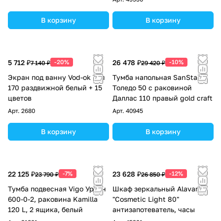
В корзину
В корзину
5 712 ₽
-20%
26 478 ₽
-10%
7 140 ₽
29 420 ₽
Экран под ванну Vod-ok Топ
Тумба напольная SanStar
170 раздвижной белый + 15
Толедо 50 с раковиной
цветов
Даллас 110 правый gold craft
Арт.
2680
Арт.
40945
В корзину
В корзину
22 125 ₽
-7%
23 628 ₽
-12%
23 790 ₽
26 850 ₽
Тумба подвесная Vigo Урбан
Шкаф зеркальный Alavann
600-0-2, раковина Kamilla
"Cosmetic Light 80"
120 L, 2 ящика, белый
антизапотеватель, часы