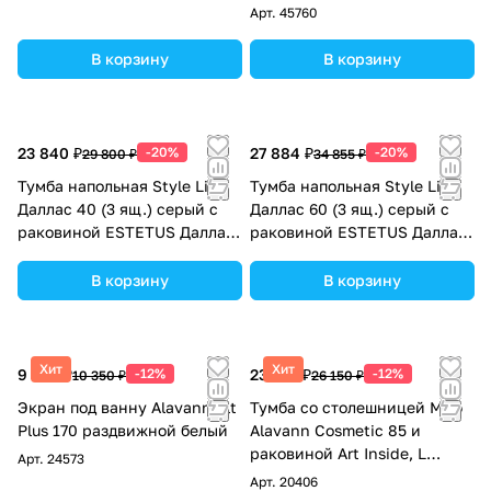
1400*482 левый
подвесная, 1 ящик, слева,
Арт.
45760
белая
В корзину
В корзину
23 840 ₽
-20%
27 884 ₽
-20%
29 800 ₽
34 855 ₽
Тумба напольная Style Line
Тумба напольная Style Line
Даллас 40 (3 ящ.) серый с
Даллас 60 (3 ящ.) серый с
раковиной ESTETUS Даллас
раковиной ESTETUS Даллас
1000*480 левый
1200*480 левый
В корзину
В корзину
Хит
Хит
9 108 ₽
-12%
23 012 ₽
-12%
10 350 ₽
26 150 ₽
Экран под ванну Alavann Alt
Тумба со столешницей Мдф
Plus 170 раздвижной белый
Alavann Cosmetic 85 и
раковиной Art Inside, L
Арт.
24573
левая, корзина, под
Арт.
20406