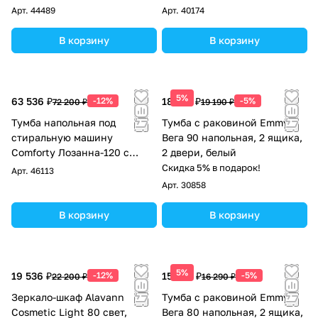
часы
Арт.
44489
Арт.
40174
В корзину
В корзину
5%
63 536 ₽
-12%
18 231 ₽
-5%
72 200 ₽
19 190 ₽
Тумба напольная под
Тумба с раковиной Emmy
стиральную машину
Вега 90 напольная, 2 ящика,
Comforty Лозанна-120 с
2 двери, белый
графитовой столешницей с
Скидка 5% в подарок!
Арт.
46113
раковиной Art Inside
Арт.
30858
В корзину
В корзину
5%
19 536 ₽
-12%
15 476 ₽
-5%
22 200 ₽
16 290 ₽
Зеркало-шкаф Alavann
Тумба с раковиной Emmy
Cosmetic Light 80 свет,
Вега 80 напольная, 2 ящика,