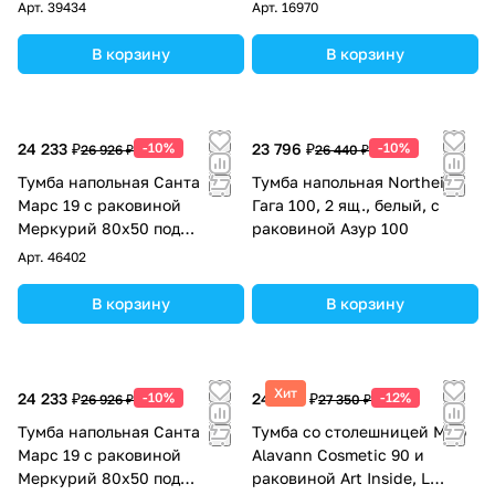
машину, R, белая
Арт.
39434
Арт.
16970
В корзину
В корзину
24 233 ₽
-10%
23 796 ₽
-10%
26 926 ₽
26 440 ₽
Тумба напольная Санта
Тумба напольная Northeis
Марс 19 с раковиной
Гага 100, 2 ящ., белый, с
Меркурий 80х50 под
раковиной Азур 100
стиральную машину левая,
Арт.
46402
белая/янтарная
В корзину
В корзину
Хит
24 233 ₽
-10%
24 068 ₽
-12%
26 926 ₽
27 350 ₽
Тумба напольная Санта
Тумба со столешницей Мдф
Марс 19 с раковиной
Alavann Cosmetic 90 и
Меркурий 80х50 под
раковиной Art Inside, L