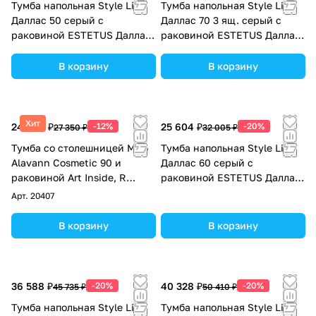
Тумба напольная Style Line
Тумба напольная Style Line
Даллас 50 серый с
Даллас 70 3 ящ. серый с
раковиной ESTETUS Даллас
раковиной ESTETUS Даллас
1100*480 левый
1300*482 левый
В корзину
В корзину
Хит
24 068 ₽
-12%
25 604 ₽
-20%
27 350 ₽
32 005 ₽
Тумба со столешницей Мдф
Тумба напольная Style Line
Alavann Cosmetic 90 и
Даллас 60 серый с
раковиной Art Inside, R
раковиной ESTETUS Даллас
правая, корзина, под
1200*480 левый
Арт.
20407
стиральную машину, белая
В корзину
В корзину
36 588 ₽
-20%
40 328 ₽
-20%
45 735 ₽
50 410 ₽
Тумба напольная Style Line
Тумба напольная Style Line