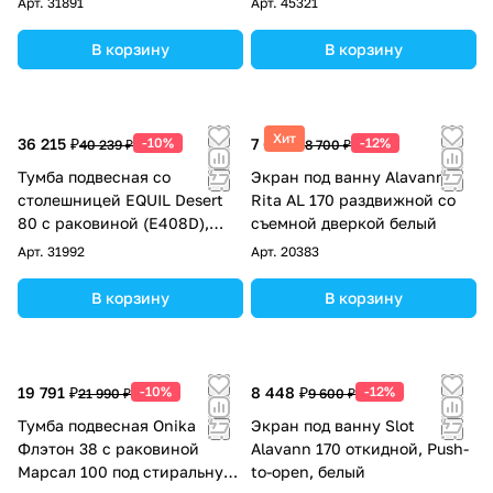
Арт.
31891
Арт.
45321
В корзину
В корзину
Хит
36 215 ₽
-10%
7 656 ₽
-12%
40 239 ₽
8 700 ₽
Тумба подвесная со
Экран под ванну Alavann
столешницей EQUIL Desert
Rita AL 170 раздвижной со
80 с раковиной (Е408D),
съемной дверкой белый
амарок
Арт.
31992
Арт.
20383
В корзину
В корзину
19 791 ₽
-10%
8 448 ₽
-12%
21 990 ₽
9 600 ₽
Тумба подвесная Onika
Экран под ванну Slot
Флэтон 38 с раковиной
Alavann 170 откидной, Push-
Марсал 100 под стиральную
to-open, белый