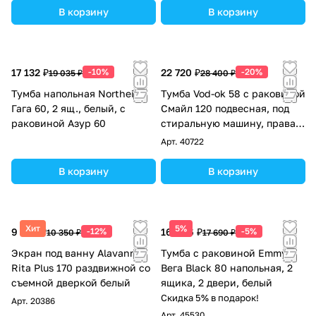
В корзину
В корзину
17 132 ₽
-10%
22 720 ₽
-20%
19 035 ₽
28 400 ₽
Тумба напольная Northeis
Тумба Vod-ok 58 с раковиной
Гага 60, 2 ящ., белый, с
Смайл 120 подвесная, под
раковиной Азур 60
стиральную машину, правая,
Дуб Тортуга
Арт.
40722
В корзину
В корзину
Хит
5%
9 108 ₽
-12%
16 806 ₽
-5%
10 350 ₽
17 690 ₽
Экран под ванну Alavann
Тумба с раковиной Emmy
Rita Plus 170 раздвижной со
Вега Black 80 напольная, 2
съемной дверкой белый
ящика, 2 двери, белый
Скидка 5% в подарок!
Арт.
20386
Арт.
45530