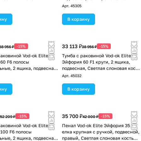
слоновая кость RAL 1015
Арт.
45305
ину
В корзину
33 113 ₽
-15%
-15%
38 956 ₽
38 956 ₽
аковиной Vod-ok Elite
Тумба с раковиной Vod-ok Elite
60 F6 полосы
Эйфория 60 F1 круги, 2 ящика,
ьные, 2 ящика, подвесная,
подвесная, Светлая слоновая кость
слоновая кость RAL 1015
RAL 1015
Арт.
45032
ину
В корзину
35 700 ₽
-15%
-15%
52 209 ₽
42 000 ₽
аковиной Vod-ok Elite
Пенал Vod-ok Elite Эйфория 35 F4
100 F6 полосы
елка крупная с ручкой, подвесной,
ьные, 2 ящика, подвесная,
правый, Светлая слоновая кость