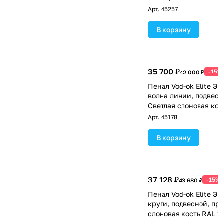
1015
Арт.
45257
В корзину
35 700 ₽
-1
42 000 ₽
Пенал Vod-ok Elite 
волна линии, подве
Светлая слоновая ко
Арт.
45178
В корзину
37 128 ₽
-15
43 680 ₽
Пенал Vod-ok Elite 
круги, подвесной, п
слоновая кость RAL 