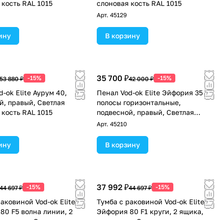
 кость RAL 1015
слоновая кость RAL 1015
Арт.
45129
ину
В корзину
35 700 ₽
-15%
-15%
53 880 ₽
42 000 ₽
-ok Elite Аурум 40,
Пенал Vod-ok Elite Эйфория 35 F7
й, правый, Светлая
полосы горизонтальные,
 кость RAL 1015
подвесной, правый, Светлая
слоновая кость RAL 1015
Арт.
45210
ину
В корзину
37 992 ₽
-15%
-15%
44 697 ₽
44 697 ₽
аковиной Vod-ok Elite
Тумба с раковиной Vod-ok Elite
80 F5 волна линии, 2
Эйфория 80 F1 круги, 2 ящика,