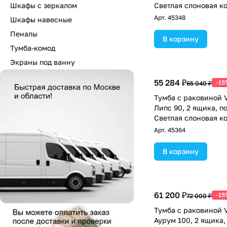
Шкафы с зеркалом
Светлая слоновая ко
Арт.
45348
Шкафы навесные
Пеналы
В корзину
Тумба-комод
Экраны под ванну
55 284 ₽
-15
65 040 ₽
Тумба с раковиной V
Липс 90, 2 ящика, п
Светлая слоновая ко
Арт.
45364
В корзину
61 200 ₽
-15
72 000 ₽
Тумба с раковиной V
Аурум 100, 2 ящика,