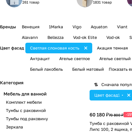
261 товар
1831 товар
Бренды
Венеция
1Marka
Vigo
Aquaton
Viant
Alavann
Bellezza
Vod-ok Elite
Vod-ok
S
Цвет фасад
Светлая слоновая кость
Акация темная
Антрацит
Ателье светлое
Ателье светлый
Белый лакобель
Белый матовый
Показать 
Категория
Сначала попу
Мебель для ванной
Цвет фасад
1
Комплект мебели
Тумбы с раковиной
60 180 ₽
-15
70 800 ₽
Тумбы под раковину
Тумба с раковиной V
Зеркала
Липс 100, 2 ящика, 