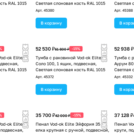
сть RAL 1015
Светлая слоновая кость RAL 1015
Светлая 
Арт.
45380
Арт.
45388
В корзину
В корз
52 530 ₽
52 938 ₽
%
-15%
61 800 ₽
od-ok Elite
Тумба с раковиной Vod-ok Elite
Тумба с р
одвесная,
Соло 100, 1 ящик, подвесная,
Аурум 80
сть RAL 1015
Светлая слоновая кость RAL 1015
Светлая 
Арт.
45372
Арт.
45332
В корзину
В корз
35 700 ₽
37 128 ₽
%
-15%
42 000 ₽
od-ok Elite
Пенал Vod-ok Elite Эйфория 35 F4
Пенал Vo
 подвесная,
елка крупная с ручкой, подвесной,
круги, п