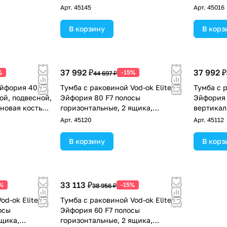
Светлая 
Арт.
45145
Арт.
45016
В корзину
В корз
37 992 ₽
37 992 ₽
%
-15%
44 697 ₽
Эйфория 40 F4
Тумба с раковиной Vod-ok Elite
Тумба с р
ой, подвесной,
Эйфория 80 F7 полосы
Эйфория 
новая кость
горизонтальные, 2 ящика,
вертикал
подвесная, Светлая слоновая кость
Светлая 
Арт.
45120
Арт.
45112
RAL 1015
В корзину
В корз
33 113 ₽
%
-15%
38 956 ₽
od-ok Elite
Тумба с раковиной Vod-ok Elite
осы
Эйфория 60 F7 полосы
ящика,
горизонтальные, 2 ящика,