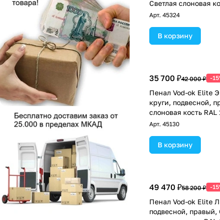
Светлая слоновая ко
Арт.
45324
В корзину
35 700 ₽
-1
42 000 ₽
Пенал Vod-ok Elite 
круги, подвесной, п
слоновая кость RAL 
Арт.
45130
В корзину
49 470 ₽
-1
58 200 ₽
Пенал Vod-ok Elite Л
подвесной, правый,