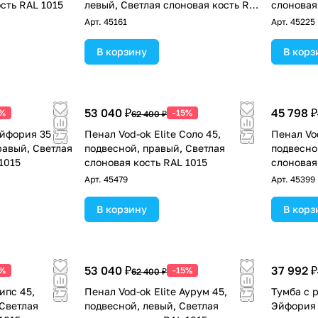
сть RAL 1015
левый, Светлая слоновая кость RAL
слоновая
1015
Арт.
45161
Арт.
45225
В корзину
В корз
53 040 ₽
45 798 ₽
5%
-15%
62 400 ₽
Эйфория 35 F1
Пенал Vod-ok Elite Соло 45,
Пенал Vod
равый, Светлая
подвесной, правый, Светлая
подвесно
1015
слоновая кость RAL 1015
слоновая
Арт.
45479
Арт.
45399
В корзину
В корз
53 040 ₽
37 992 ₽
5%
-15%
62 400 ₽
ипс 45,
Пенал Vod-ok Elite Аурум 45,
Тумба с р
 Светлая
подвесной, левый, Светлая
Эйфория 