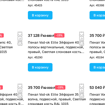
Арт.
45415
Арт.
45398
В корзину
В корз
37 128 ₽
35 700 ₽
5%
-15%
43 680 ₽
ипс 40,
Пенал Vod-ok Elite Эйфория 40 F6
Пенал Vo
 Светлая
полосы вертикальные, подвесной,
полосы в
1015
правый, Светлая слоновая кость
правый, 
RAL 1015
RAL 1015
Арт.
45290
Арт.
45194
В корзину
В корз
35 700 ₽
53 040 ₽
%
-15%
42 000 ₽
Эйфория 40 F4
Пенал Vod-ok Elite Эйфория 35 F2
Пенал Vod
ой, подвесной,
волна, подвесной, правый, Светлая
подвесно
овая кость RAL
слоновая кость RAL 1015
слоновая