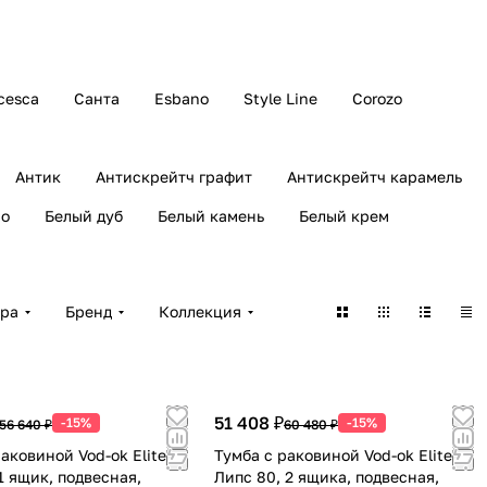
cesca
Санта
Esbano
Style Line
Corozo
Антик
Антискрейтч графит
Антискрейтч карамель
ро
Белый дуб
Белый камень
Белый крем
ара
Бренд
Коллекция
51 408 ₽
-15%
-15%
56 640 ₽
60 480 ₽
аковиной Vod-ok Elite
Тумба с раковиной Vod-ok Elite
1 ящик, подвесная,
Липс 80, 2 ящика, подвесная,