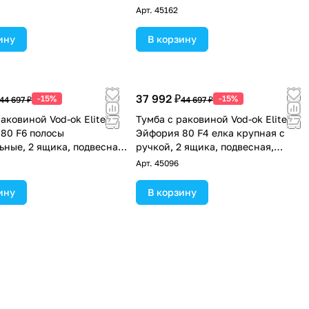
слоновая кость RAL 1015
RAL 1015
Арт.
45162
ину
В корзину
37 992 ₽
-15%
-15%
44 697 ₽
44 697 ₽
аковиной Vod-ok Elite
Тумба с раковиной Vod-ok Elite
80 F6 полосы
Эйфория 80 F4 елка крупная с
ьные, 2 ящика, подвесная,
ручкой, 2 ящика, подвесная,
слоновая кость RAL 1015
Светлая слоновая кость RAL 1015
Арт.
45096
ину
В корзину