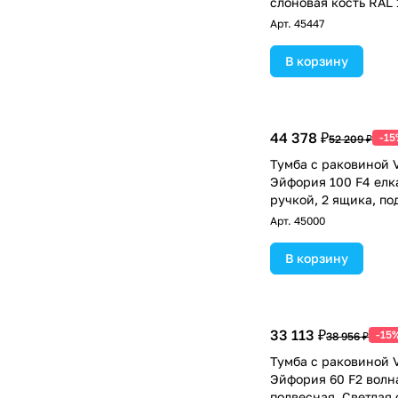
слоновая кость RAL 
Арт.
45447
В корзину
44 378 ₽
-15
52 209 ₽
Тумба с раковиной V
Эйфория 100 F4 елк
ручкой, 2 ящика, по
Светлая слоновая ко
Арт.
45000
В корзину
33 113 ₽
-15
38 956 ₽
Тумба с раковиной V
Эйфория 60 F2 волна
подвесная, Светлая 