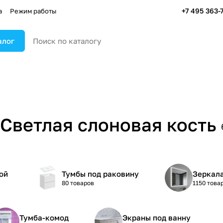
+7 495 363-
а
Режим работы
алог
 Светлая слоновая кость
ой
Тумбы под раковину
Зеркал
80 товаров
1150 това
Тумба-комод
Экраны под ванну