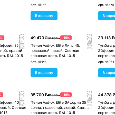
Арт.
45146
Арт.
45478
В корзину
В корз
49 470 ₽
33 113 ₽
5%
-15%
58 200 ₽
Эйфория 35 F5
Пенал Vod-ok Elite Липс 45,
Тумба с р
сной, правый,
подвесной, левый, Светлая
Эйфория 
сть RAL 1015
слоновая кость RAL 1015
вертикал
Светлая 
Арт.
45446
Арт.
45064
В корзину
В корз
35 700 ₽
44 378 ₽
%
-15%
42 000 ₽
Эйфория 40 F1
Пенал Vod-ok Elite Эйфория 35 F2
Тумба с р
равый, Светлая
волна, подвесной, левый, Светлая
Эйфория 
1015
слоновая кость RAL 1015
вертикал