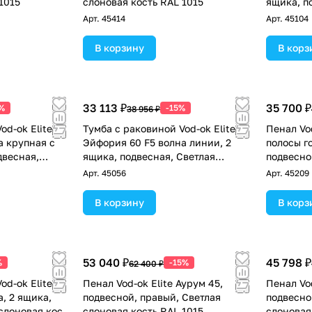
1015
слоновая кость RAL 1015
ящика, п
слоновая
Арт.
45414
Арт.
45104
В корзину
В корз
33 113 ₽
35 700 ₽
%
-15%
38 956 ₽
od-ok Elite
Тумба с раковиной Vod-ok Elite
Пенал Vo
а крупная с
Эйфория 60 F5 волна линии, 2
полосы г
двесная,
ящика, подвесная, Светлая
подвесно
сть RAL 1015
слоновая кость RAL 1015
слоновая
Арт.
45056
Арт.
45209
В корзину
В корз
53 040 ₽
45 798 ₽
%
-15%
62 400 ₽
od-ok Elite
Пенал Vod-ok Elite Аурум 45,
Пенал Vod
, 2 ящика,
подвесной, правый, Светлая
подвесно
слоновая кость
слоновая кость RAL 1015
слоновая