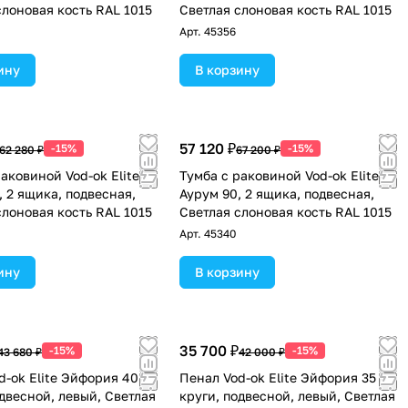
слоновая кость RAL 1015
Светлая слоновая кость RAL 1015
Арт.
45356
ину
В корзину
57 120 ₽
-15%
-15%
62 280 ₽
67 200 ₽
аковиной Vod-ok Elite
Тумба с раковиной Vod-ok Elite
, 2 ящика, подвесная,
Аурум 90, 2 ящика, подвесная,
слоновая кость RAL 1015
Светлая слоновая кость RAL 1015
Арт.
45340
ину
В корзину
35 700 ₽
-15%
-15%
43 680 ₽
42 000 ₽
d-ok Elite Эйфория 40 F1
Пенал Vod-ok Elite Эйфория 35 F1
одвесной, левый, Светлая
круги, подвесной, левый, Светлая