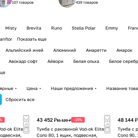
107 товаров
439 товаров
Misty
Brevita
Runo
Stella Polar
Emmy
Fran
anflor
Показать еще
Альпийский иней
Алюминий
Амаретти
Амарок
Авокадо софт
Айвори
Белая ольха
Белое сереб
еще
лярные
Цена
Наши предложения
Название тов
Сбросить все
43 452 ₽
48 144 ₽
%
-15%
51 120 ₽
od-ok Elite
Тумба с раковиной Vod-ok Elite
Тумба с р
подвесная,
Соло 80, 1 ящик, подвесная,
Соло 90, 