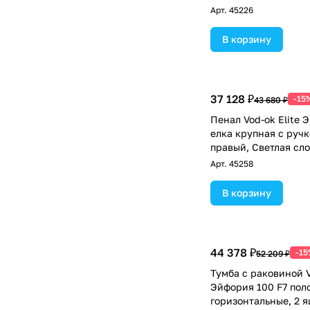
Арт.
45226
В корзину
37 128 ₽
-15
43 680 ₽
Пенал Vod-ok Elite 
елка крупная с ручк
правый, Светлая сло
RAL 1015
Арт.
45258
В корзину
44 378 ₽
-15
52 209 ₽
Тумба с раковиной V
Эйфория 100 F7 пол
горизонтальные, 2 