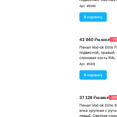
RAL 1015
Арт.
45040
В корзину
43 860 ₽
-1
51 600 ₽
Пенал Vod-ok Elite Л
подвесной, правый,
слоновая кость RAL 
Арт.
45431
В корзину
37 128 ₽
-15
43 680 ₽
Пенал Vod-ok Elite 
елка крупная с ручк
левый, Светлая слон