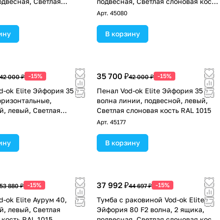
одвесная, Светлая
подвесная, Светлая слоновая кость
 кость RAL 1015
RAL 1015
Арт.
45080
ину
В корзину
35 700 ₽
-15%
-15%
42 000 ₽
42 000 ₽
d-ok Elite Эйфория 35 F7
Пенал Vod-ok Elite Эйфория 35 F5
оризонтальные,
волна линии, подвесной, левый,
й, левый, Светлая
Светлая слоновая кость RAL 1015
 кость RAL 1015
Арт.
45177
ину
В корзину
37 992 ₽
-15%
-15%
53 880 ₽
44 697 ₽
-ok Elite Аурум 40,
Тумба с раковиной Vod-ok Elite
й, левый, Светлая
Эйфория 80 F2 волна, 2 ящика,
 кость RAL 1015
подвесная, Светлая слоновая кость