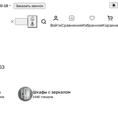
70-19
Заказать звонок
Войти
Сравнение
Избранное
Корзина
63
а
Шкафы с зеркалом
ров
1446 товаров