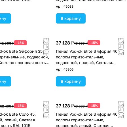
RAL 1015
Арт.
45088
ину
В корзину
37 128 ₽
-15%
-15%
42 000 ₽
43 680 ₽
d-ok Elite Эйфория 35 F6
Пенал Vod-ok Elite Эйфория 40 F7
ертикальные, подвесной,
полосы горизонтальные,
Светлая слоновая кость
подвесной, правый, Светлая
слоновая кость RAL 1015
Арт.
45306
ину
В корзину
37 128 ₽
-15%
-15%
62 400 ₽
43 680 ₽
-ok Elite Соло 45,
Пенал Vod-ok Elite Эйфория 40 F7
й, левый, Светлая
полосы горизонтальные,
 кость RAL 1015
подвесной, левый, Светлая