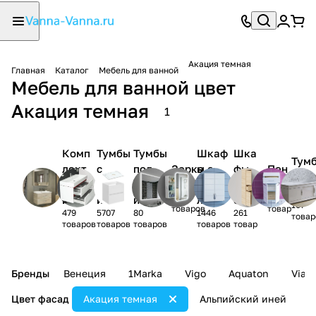
Акация темная
Главная
Каталог
Мебель для ванной
Мебель для ванной цвет
Акация темная
1
Комп
Тумбы
Тумбы
Шкаф
Шка
Тум
лект
с
под
Зерка
ы с
фы
Пен
-
мебел
раков
раков
ла
зерка
нав
алы
ком
1150
1831
и
иной
ину
лом
есн
107
товаров
товар
479
5707
80
1446
261
ые
товар
товаров
товаров
товаров
товаров
товар
Бренды
Венеция
1Marka
Vigo
Aquaton
Vian
Цвет фасад
Акация темная
Альпийский иней
А