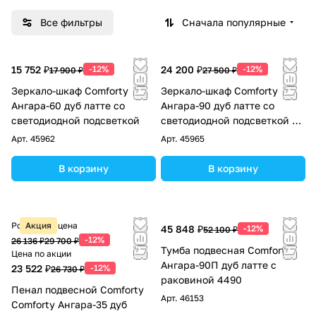
Все фильтры
Сначала популярные
15 752 ₽
-12%
24 200 ₽
-12%
17 900 ₽
27 500 ₽
Зеркало-шкаф Comforty
Зеркало-шкаф Comforty
Ангара-60 дуб латте со
Ангара-90 дуб латте со
светодиодной подсветкой
светодиодной подсветкой и
антизапотеванием
Арт.
45962
Арт.
45965
В корзину
В корзину
Розничная цена
Акция
45 848 ₽
-12%
52 100 ₽
-12%
26 136 ₽
29 700 ₽
Тумба подвесная Comforty
Цена по акции
Ангара-90П дуб латте с
23 522 ₽
-12%
26 730 ₽
раковиной 4490
Пенал подвесной Comforty
Арт.
46153
Comforty Ангара-35 дуб