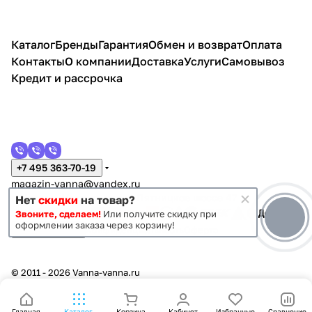
Каталог
Бренды
Гарантия
Обмен и возврат
Оплата
Контакты
О компании
Доставка
Услуги
Самовывоз
Кредит и рассрочка
+7 495 363-70-19
magazin-vanna@yandex.ru
г. Москва, Митино, улица Пятницкое шоссе 47
Нет
скидки
на товар?
Звоните, сделаем!
Или получите скидку при
оформлении заказа через корзину!
Темная тема
Конфиденциальность
Оферта
© 2011 - 2026 Vanna-vanna.ru
Главная
Каталог
Корзина
Кабинет
Избранные
Сравнение