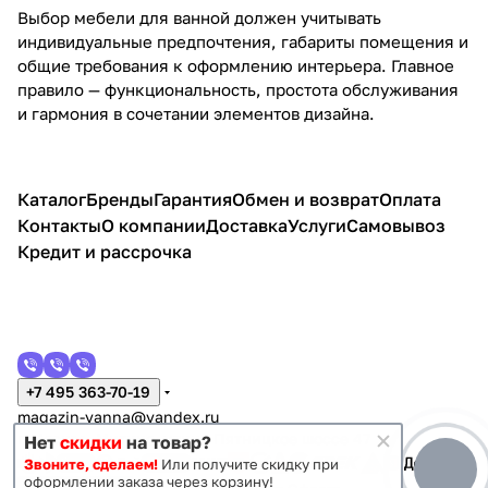
Выбор мебели для ванной должен учитывать
индивидуальные предпочтения, габариты помещения и
общие требования к оформлению интерьера. Главное
правило — функциональность, простота обслуживания
и гармония в сочетании элементов дизайна.
Каталог
Бренды
Гарантия
Обмен и возврат
Оплата
Контакты
О компании
Доставка
Услуги
Самовывоз
Кредит и рассрочка
+7 495 363-70-19
magazin-vanna@yandex.ru
г. Москва, Митино, улица Пятницкое шоссе 47
Нет
скидки
на товар?
Звоните, сделаем!
Или получите скидку при
оформлении заказа через корзину!