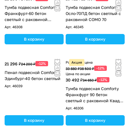
Тумба подвесная Comforty
Тумба подвесная Comforty
Франкфурт-60 бетон
Осло-70ПД бетон светлый с
светлый с раковиной
раковиной COMO 70
Comforty 60E
Арт.
46308
Арт.
46345
В корзину
В корзину
Розничная цена
Акция
21 296 ₽
-12%
24 200 ₽
-12%
33 880 ₽
38 500 ₽
Пенал подвесной Comforty
Цена по акции
Эдинбург-40 бетон светлый
30 492 ₽
-12%
34 650 ₽
Арт.
46039
Тумба подвесная Comforty
Франкфурт 90 бетон
светлый с раковиной Квадро
90
Арт.
46306
В корзину
В корзину