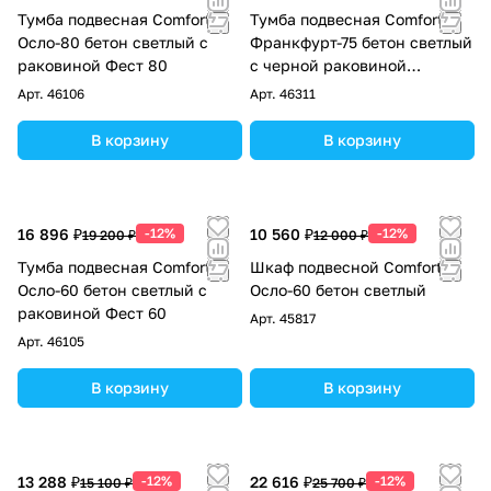
Тумба подвесная Comforty
Тумба подвесная Comforty
Осло-80 бетон светлый с
Франкфурт-75 бетон светлый
раковиной Фест 80
с черной раковиной
Comforty 75E
Арт.
46106
Арт.
46311
В корзину
В корзину
16 896 ₽
-12%
10 560 ₽
-12%
19 200 ₽
12 000 ₽
Тумба подвесная Comforty
Шкаф подвесной Comforty
Осло-60 бетон светлый с
Осло-60 бетон светлый
раковиной Фест 60
Арт.
45817
Арт.
46105
В корзину
В корзину
13 288 ₽
-12%
22 616 ₽
-12%
15 100 ₽
25 700 ₽