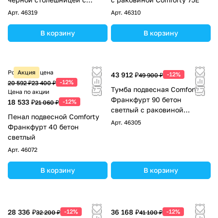
раковиной Comforty 78189
Арт.
46319
Арт.
46310
В корзину
В корзину
Розничная цена
Акция
43 912 ₽
-12%
49 900 ₽
-12%
20 592 ₽
23 400 ₽
Тумба подвесная Comforty
Цена по акции
Франкфурт 90 бетон
18 533 ₽
-12%
21 060 ₽
светлый с раковиной
Пенал подвесной Comforty
Comforty 90E черная
Арт.
46305
Франкфурт 40 бетон
матовая
светлый
Арт.
46072
В корзину
В корзину
28 336 ₽
-12%
36 168 ₽
-12%
32 200 ₽
41 100 ₽