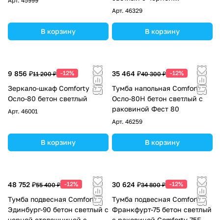
Арт.
45999
столешницей и раковиной
Арт.
46329
9111
В корзину
В корзину
9 856 ₽
-12%
35 464 ₽
-12%
11 200 ₽
40 300 ₽
Зеркало-шкаф Comforty
Тумба напольная Comforty
Осло-80 бетон светлый
Осло-80Н бетон светлый с
раковиной Фест 80
Арт.
46001
Арт.
46259
В корзину
В корзину
48 752 ₽
-12%
30 624 ₽
-12%
55 400 ₽
34 800 ₽
Тумба подвесная Comforty
Тумба подвесная Comforty
Эдинбург-90 бетон светлый с
Франкфурт-75 бетон светлый
черной столешницей с
с раковиной Comforty 75E