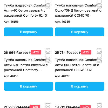
Тумба подвесная Comforty
Тумба напольная Comforty
Асти-40 бетон светлый с
Осло-70НД бетон светлый с
раковиной Comforty 9140
раковиной COMO 70
Арт.
46156
Арт.
46335
В корзину
В корзину
26 664 ₽
-12%
25 784 ₽
-12%
30 300 ₽
29 300 ₽
Тумба напольная Comforty
Тумба подвесная Comforty
Асти 60Н бетон светлый с
Асти-60П бетон светлый с
раковиной Comforty
раковиной CF3WL032
CF3WL032
Арт.
46115
Арт.
46127
В корзину
В корзину
21 296 ₽
-12%
19 712 ₽
-12%
24 200 ₽
22 400 ₽