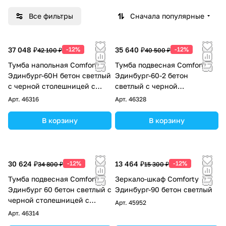
Все фильтры
Сначала популярные
37 048 ₽
-12%
35 640 ₽
-12%
42 100 ₽
40 500 ₽
Тумба напольная Comforty
Тумба подвесная Comforty
Эдинбург-60Н бетон светлый
Эдинбург-60-2 бетон
с черной столешницей с
светлый с черной
раковиной Comforty 9055RA-
столешницей и раковиной
Арт.
46316
Арт.
46328
50
9055RA-50
В корзину
В корзину
30 624 ₽
-12%
13 464 ₽
-12%
34 800 ₽
15 300 ₽
Тумба подвесная Comforty
Зеркало-шкаф Comforty
Эдинбург 60 бетон светлый с
Эдинбург-90 бетон светлый
черной столешницей с
Арт.
45952
раковиной COMFORTY
Арт.
46314
9055RA-50