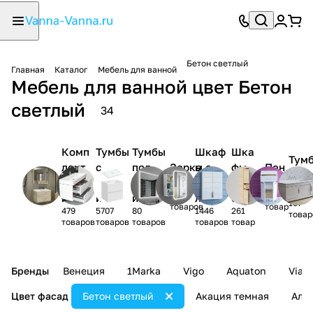
Бетон светлый
Главная
Каталог
Мебель для ванной
Мебель для ванной цвет Бетон
светлый
34
Комп
Тумбы
Тумбы
Шкаф
Шка
Тум
лект
с
под
Зерка
ы с
фы
Пен
-
мебел
раков
раков
ла
зерка
нав
алы
ком
1150
1831
и
иной
ину
лом
есн
107
товаров
товар
479
5707
80
1446
261
ые
товар
товаров
товаров
товаров
товаров
товар
Бренды
Венеция
1Marka
Vigo
Aquaton
Vian
Цвет фасад
Бетон светлый
Акация темная
Аль