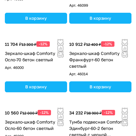
раковиной Comforty T-Y9378
Арт.
46099
В корзину
В корзину
11 704 ₽
-12%
10 912 ₽
-12%
13 300 ₽
12 400 ₽
Зеркало-шкаф Comforty
Зеркало-шкаф Comforty
Осло-70 бетон светлый
Франкфурт-60 бетон
светлый
Арт.
46000
Арт.
46014
В корзину
В корзину
10 560 ₽
-12%
34 232 ₽
-12%
12 000 ₽
38 900 ₽
Зеркало-шкаф Comforty
Тумба подвесная Comforty
Осло-60 бетон светлый
Эдинбург-60-2 бетон
светлый с черной