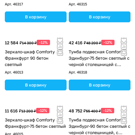
раковиной Comforty 9111
раковиной Comforty 9111
Арт.
46317
Арт.
46315
В корзину
В корзину
12 584 ₽
-12%
42 416 ₽
-12%
14 300 ₽
48 200 ₽
Зеркало-шкаф Comforty
Тумба подвесная Comforty
Франкфурт 90 бетон
Эдинбург-75 бетон светлый с
светлый
черной столешницей с
раковиной Comforty T-Y9378
Арт.
46013
Арт.
46318
В корзину
В корзину
11 616 ₽
-12%
48 752 ₽
-12%
13 200 ₽
55 400 ₽
Зеркало-шкаф Comforty
Тумба подвесная Comforty
Франкфурт-75 бетон светлый
Эдинбург-90 бетон светлый с
черной столешницей, с
Арт.
46015