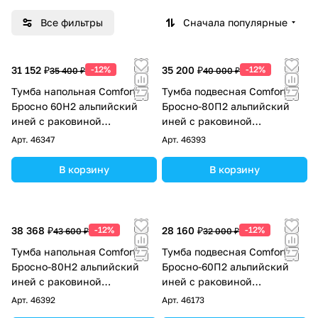
Все фильтры
Сначала популярные
31 152 ₽
-12%
35 200 ₽
-12%
35 400 ₽
40 000 ₽
Тумба напольная Comforty
Тумба подвесная Comforty
Бросно 60Н2 альпийский
Бросно-80П2 альпийский
иней с раковиной
иней с раковиной
CF19696BX-60
CF19696BX-80
Арт.
46347
Арт.
46393
В корзину
В корзину
38 368 ₽
-12%
28 160 ₽
-12%
43 600 ₽
32 000 ₽
Тумба напольная Comforty
Тумба подвесная Comforty
Бросно-80Н2 альпийский
Бросно-60П2 альпийский
иней с раковиной
иней с раковиной
CF19696BX-80
CF19696BX-60
Арт.
46392
Арт.
46173