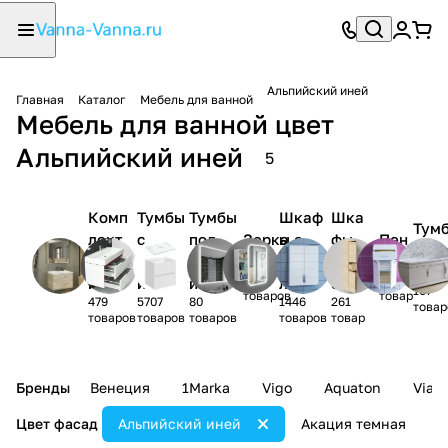
Альпийский иней
Главная
Каталог
Мебель для ванной
Мебель для ванной цвет
Альпийский иней
5
Комп
Тумбы
Тумбы
Шкаф
Шка
Тум
лект
с
под
Зерка
ы с
фы
Пен
-
мебел
раков
раков
ла
зерка
нав
алы
ком
1150
1831
и
иной
ину
лом
есн
107
товаров
товар
479
5707
80
1446
261
ые
товар
товаров
товаров
товаров
товаров
товар
Бренды
Венеция
1Marka
Vigo
Aquaton
Vian
Цвет фасад
Альпийский иней
Акация темная
А