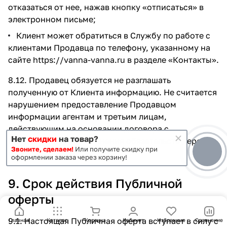
отказаться от нее, нажав кнопку «отписаться» в
электронном письме;
Клиент может обратиться в Службу по работе с
клиентами Продавца по телефону, указанному на
сайте
https://vanna-vanna.ru
в разделе
«Контакты»
.
8.12. Продавец обязуется не разглашать
полученную от Клиента информацию. Не считается
нарушением предоставление Продавцом
информации агентам и третьим лицам,
действующим на основании договора с
Нет
скидки
на товар?
Продавцом, для исполнения обязательств перед
Звоните, сделаем!
Или получите скидку при
клиентом.
оформлении заказа через корзину!
9. Срок действия Публичной
оферты
9.1. Настоящая Публичная оферта вступает в силу с
Главная
Каталог
Корзина
Кабинет
Избранные
Сравнение