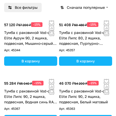
Все фильтры
Сначала популярные
57 120 ₽
-15%
51 408 ₽
-15%
67 200 ₽
60 480 ₽
Тумба с раковиной Vod-ok
Тумба с раковиной Vod-ok
Elite Аурум 90, 2 ящика,
Elite Липс 80, 2 ящика,
подвесная, Мышино-серый
подвесная, Пурпурно-
RAL 7005
красный RAL 3004
Арт.
45344
Арт.
45357
В корзину
В корзину
55 284 ₽
-15%
46 070 ₽
-15%
65 040 ₽
54 200 ₽
Тумба с раковиной Vod-ok
Тумба с раковиной Vod-ok
Elite Липс 90, 2 ящика,
Elite Липс 90, 2 ящика,
подвесная, Водная синь RAL
подвесная, Белый матовый
5021
Арт.
45367
Арт.
45363