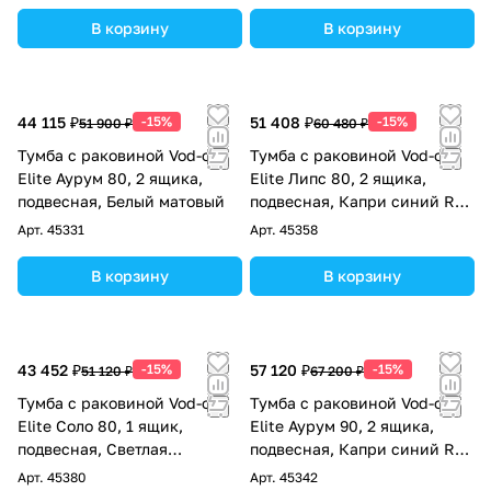
В корзину
В корзину
44 115 ₽
-15%
51 408 ₽
-15%
51 900 ₽
60 480 ₽
Тумба с раковиной Vod-ok
Тумба с раковиной Vod-ok
Elite Аурум 80, 2 ящика,
Elite Липс 80, 2 ящика,
подвесная, Белый матовый
подвесная, Капри синий RAL
5019
Арт.
45331
Арт.
45358
В корзину
В корзину
43 452 ₽
-15%
57 120 ₽
-15%
51 120 ₽
67 200 ₽
Тумба с раковиной Vod-ok
Тумба с раковиной Vod-ok
Elite Соло 80, 1 ящик,
Elite Аурум 90, 2 ящика,
подвесная, Светлая
подвесная, Капри синий RAL
слоновая кость RAL 1015
5019
Арт.
45380
Арт.
45342