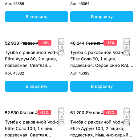
RAL 9005
слоновая кость RAL 1015
Арт.
45386
Арт.
45364
В корзину
В корзину
52 938 ₽
-15%
48 144 ₽
-15%
62 280 ₽
56 640 ₽
Тумба с раковиной Vod-ok
Тумба с раковиной Vod-ok
Elite Аурум 80, 2 ящика,
Elite Соло 90, 1 ящик,
подвесная, Светлая
подвесная, Серое окно RAL
слоновая кость RAL 1015
7040
Арт.
45332
Арт.
45393
В корзину
В корзину
52 530 ₽
-15%
61 200 ₽
-15%
61 800 ₽
72 000 ₽
Тумба с раковиной Vod-ok
Тумба с раковиной Vod-ok
Elite Соло 100, 1 ящик,
Elite Аурум 100, 2 ящика,
подвесная, Светлая
подвесная, Мышино-серый