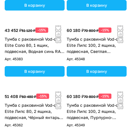
В корзину
В корзину
43 452 ₽
-15%
60 180 ₽
-15%
51 120 ₽
70 800 ₽
Тумба с раковиной Vod-ok
Тумба с раковиной Vod-ok
Elite Соло 80, 1 ящик,
Elite Липс 100, 2 ящика,
подвесная, Водная синь RAL
подвесная, Светлая
5021
слоновая кость RAL 1015
Арт.
45383
Арт.
45348
В корзину
В корзину
51 408 ₽
-15%
60 180 ₽
-15%
60 480 ₽
70 800 ₽
Тумба с раковиной Vod-ok
Тумба с раковиной Vod-ok
Elite Липс 80, 2 ящика,
Elite Липс 100, 2 ящика,
подвесная, Чёрный янтарь
подвесная, Пурпурно-
RAL 9005
красный RAL 3004
Арт.
45362
Арт.
45349