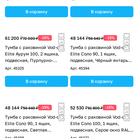
В корзину
В корзину
61 200 ₽
-15%
48 144 ₽
-15%
72 000 ₽
56 640 ₽
Тумба с раковиной Vod-ok
Тумба с раковиной Vod-ok
Elite Аурум 100, 2 ящика,
Elite Соло 90, 1 ящик,
подвесная, Пурпурно-
подвесная, Чёрный янтарь
красный RAL 3004
RAL 9005
Арт.
45325
Арт.
45394
В корзину
В корзину
48 144 ₽
-15%
52 530 ₽
-15%
56 640 ₽
61 800 ₽
Тумба с раковиной Vod-ok
Тумба с раковиной Vod-ok
Elite Соло 90, 1 ящик,
Elite Соло 100, 1 ящик,
подвесная, Светлая
подвесная, Серое окно RAL
слоновая кость RAL 1015
7040
Арт.
45388
Арт.
45377