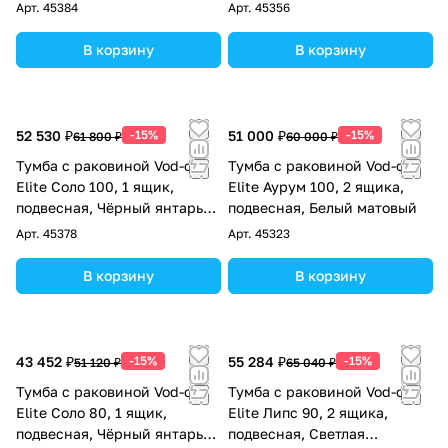
RAL 7005
слоновая кость RAL 1015
Арт.
45384
Арт.
45356
В корзину
В корзину
52 530 ₽
-15%
51 000 ₽
-15%
61 800 ₽
60 000 ₽
Тумба с раковиной Vod-ok
Тумба с раковиной Vod-ok
Elite Соло 100, 1 ящик,
Elite Аурум 100, 2 ящика,
подвесная, Чёрный янтарь
подвесная, Белый матовый
RAL 9005
Арт.
45378
Арт.
45323
В корзину
В корзину
43 452 ₽
-15%
55 284 ₽
-15%
51 120 ₽
65 040 ₽
Тумба с раковиной Vod-ok
Тумба с раковиной Vod-ok
Elite Соло 80, 1 ящик,
Elite Липс 90, 2 ящика,
подвесная, Чёрный янтарь
подвесная, Светлая