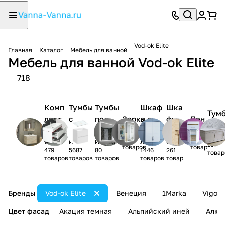
Vod-ok Elite
Главная
Каталог
Мебель для ванной
Мебель для ванной Vod-ok Elite
718
Комп
Тумбы
Тумбы
Шкаф
Шка
Тум
лект
с
под
Зерка
ы с
фы
Пен
-
мебел
раков
раков
ла
зерка
нав
алы
ком
1150
1831
и
иной
ину
лом
есн
107
товаров
товар
479
5687
80
1446
261
ые
товар
товаров
товаров
товаров
товаров
товар
Бренды
Vod-ok Elite
Венеция
1Marka
Vigo
Цвет фасад
Акация темная
Альпийский иней
Алюм