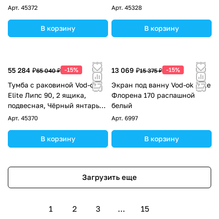
слоновая кость RAL 1015
RAL 7005
Арт.
45372
Арт.
45328
В корзину
В корзину
55 284 ₽
-15%
13 069 ₽
-15%
65 040 ₽
15 375 ₽
Тумба с раковиной Vod-ok
Экран под ванну Vod-ok Elite
Elite Липс 90, 2 ящика,
Флорена 170 распашной
подвесная, Чёрный янтарь
белый
RAL 9005
Арт.
45370
Арт.
6997
В корзину
В корзину
Загрузить еще
1
2
3
...
15