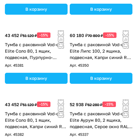
В корзину
В корзину
43 452 ₽
-15%
60 180 ₽
-15%
51 120 ₽
70 800 ₽
Тумба с раковиной Vod-ok
Тумба с раковиной Vod-ok
Elite Соло 80, 1 ящик,
Elite Липс 100, 2 ящика,
подвесная, Пурпурно-
подвесная, Капри синий RAL
красный RAL 3004
5019
Арт.
45381
Арт.
45350
В корзину
В корзину
43 452 ₽
-15%
52 938 ₽
-15%
51 120 ₽
62 280 ₽
Тумба с раковиной Vod-ok
Тумба с раковиной Vod-ok
Elite Соло 80, 1 ящик,
Elite Аурум 80, 2 ящика,
подвесная, Капри синий RAL
подвесная, Серое окно RAL
5019
7040
Арт.
45382
Арт.
45337