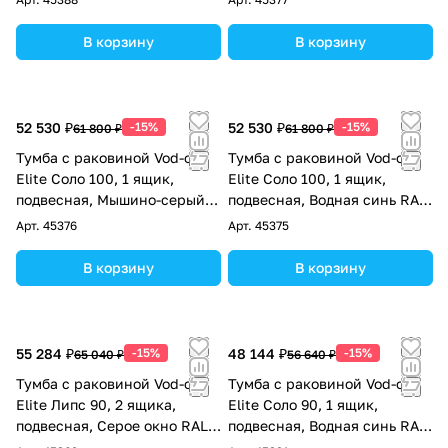
В корзину
В корзину
52 530 ₽
-15%
52 530 ₽
-15%
61 800 ₽
61 800 ₽
Тумба с раковиной Vod-ok
Тумба с раковиной Vod-ok
Elite Соло 100, 1 ящик,
Elite Соло 100, 1 ящик,
подвесная, Мышино-серый
подвесная, Водная синь RAL
RAL 7005
5021
Арт.
45376
Арт.
45375
В корзину
В корзину
55 284 ₽
-15%
48 144 ₽
-15%
65 040 ₽
56 640 ₽
Тумба с раковиной Vod-ok
Тумба с раковиной Vod-ok
Elite Липс 90, 2 ящика,
Elite Соло 90, 1 ящик,
подвесная, Серое окно RAL
подвесная, Водная синь RAL
7040
5021