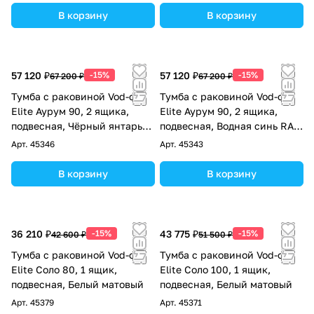
В корзину
В корзину
57 120 ₽
-15%
57 120 ₽
-15%
67 200 ₽
67 200 ₽
Тумба с раковиной Vod-ok
Тумба с раковиной Vod-ok
Elite Аурум 90, 2 ящика,
Elite Аурум 90, 2 ящика,
подвесная, Чёрный янтарь
подвесная, Водная синь RAL
RAL 9005
5021
Арт.
45346
Арт.
45343
В корзину
В корзину
36 210 ₽
-15%
43 775 ₽
-15%
42 600 ₽
51 500 ₽
Тумба с раковиной Vod-ok
Тумба с раковиной Vod-ok
Elite Соло 80, 1 ящик,
Elite Соло 100, 1 ящик,
подвесная, Белый матовый
подвесная, Белый матовый
Арт.
45379
Арт.
45371