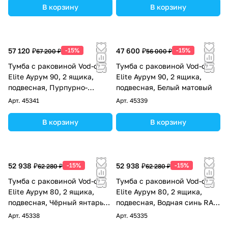
В корзину
В корзину
57 120 ₽
-15%
47 600 ₽
-15%
67 200 ₽
56 000 ₽
Тумба с раковиной Vod-ok
Тумба с раковиной Vod-ok
Elite Аурум 90, 2 ящика,
Elite Аурум 90, 2 ящика,
подвесная, Пурпурно-
подвесная, Белый матовый
красный RAL 3004
Арт.
45341
Арт.
45339
В корзину
В корзину
52 938 ₽
-15%
52 938 ₽
-15%
62 280 ₽
62 280 ₽
Тумба с раковиной Vod-ok
Тумба с раковиной Vod-ok
Elite Аурум 80, 2 ящика,
Elite Аурум 80, 2 ящика,
подвесная, Чёрный янтарь
подвесная, Водная синь RAL
RAL 9005
5021
Арт.
45338
Арт.
45335