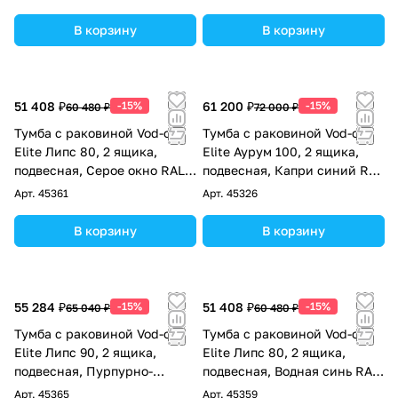
В корзину
В корзину
51 408 ₽
-15%
61 200 ₽
-15%
60 480 ₽
72 000 ₽
Тумба с раковиной Vod-ok
Тумба с раковиной Vod-ok
Elite Липс 80, 2 ящика,
Elite Аурум 100, 2 ящика,
подвесная, Серое окно RAL
подвесная, Капри синий RAL
7040
5019
Арт.
45361
Арт.
45326
В корзину
В корзину
55 284 ₽
-15%
51 408 ₽
-15%
65 040 ₽
60 480 ₽
Тумба с раковиной Vod-ok
Тумба с раковиной Vod-ok
Elite Липс 90, 2 ящика,
Elite Липс 80, 2 ящика,
подвесная, Пурпурно-
подвесная, Водная синь RAL
красный RAL 3004
5021
Арт.
45365
Арт.
45359