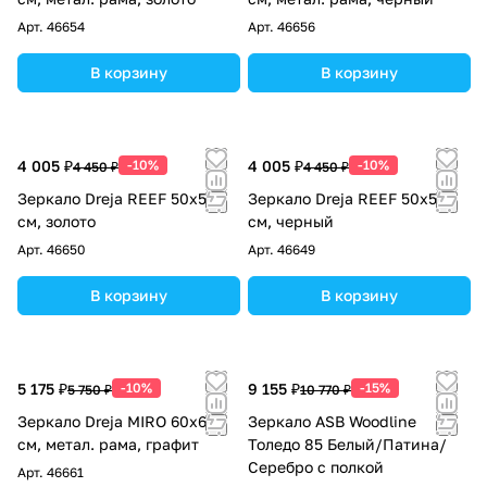
Арт.
46654
Арт.
46656
В корзину
В корзину
4 005 ₽
-10%
4 005 ₽
-10%
4 450 ₽
4 450 ₽
Зеркало Dreja REEF 50x50
Зеркало Dreja REEF 50x50
см, золото
см, черный
Арт.
46650
Арт.
46649
В корзину
В корзину
5 175 ₽
-10%
9 155 ₽
-15%
5 750 ₽
10 770 ₽
Зеркало Dreja MIRO 60х60
Зеркало ASB Woodline
см, метал. рама, графит
Толедо 85 Белый/Патина/
Серебро с полкой
Арт.
46661