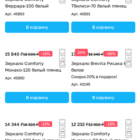
Феррара-100 белый
Тбилиси-70 белый глянец
Арт.
45893
Арт.
45891
В корзину
В корзину
20%
15 840 ₽
-12%
13 072 ₽
-20%
18 000 ₽
16 340 ₽
Зеркало Comforty
Зеркало Brevita Рисака 60
Монако-120 белый глянец
белое
Скидка 20% в подарок!
Арт.
45890
Арт.
43195
В корзину
В корзину
14 344 ₽
-12%
12 232 ₽
-12%
16 300 ₽
13 900 ₽
Зеркало Comforty
Зеркало Comforty