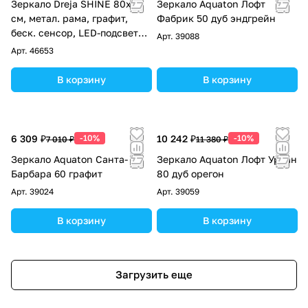
Зеркало Dreja SHINE 80x80
Зеркало Aquaton Лофт
см, метал. рама, графит,
Фабрик 50 дуб эндгрейн
беск. сенсор, LED-подсветка,
Арт.
39088
диммер
Арт.
46653
В корзину
В корзину
6 309 ₽
-10%
10 242 ₽
-10%
7 010 ₽
11 380 ₽
Зеркало Aquaton Санта-
Зеркало Aquaton Лофт Урбан
Барбара 60 графит
80 дуб орегон
Арт.
39024
Арт.
39059
В корзину
В корзину
Загрузить еще