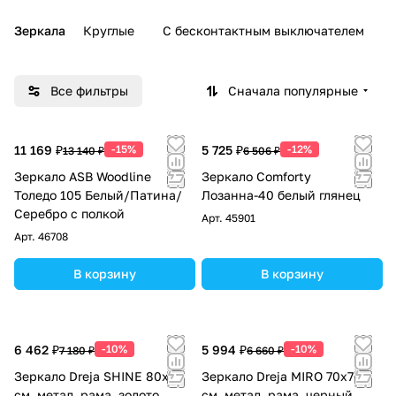
Зеркала
Круглые
С бесконтактным выключателем
Все фильтры
Сначала популярные
11 169 ₽
-15%
5 725 ₽
-12%
13 140 ₽
6 506 ₽
Зеркало ASB Woodline
Зеркало Comforty
Толедо 105 Белый/Патина/
Лозанна-40 белый глянец
Серебро с полкой
Арт.
45901
Арт.
46708
В корзину
В корзину
6 462 ₽
-10%
5 994 ₽
-10%
7 180 ₽
6 660 ₽
Зеркало Dreja SHINE 80x80
Зеркало Dreja MIRO 70х70
см, метал. рама, золото
см, метал. рама, черный