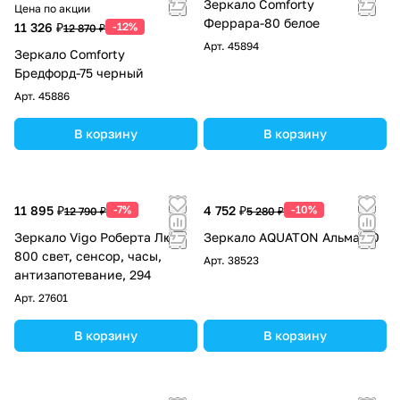
Зеркало Comforty
Цена по акции
Феррара-80 белое
11 326 ₽
-12%
12 870 ₽
Арт.
45894
Зеркало Comforty
Бредфорд-75 черный
Арт.
45886
В корзину
В корзину
11 895 ₽
-7%
4 752 ₽
-10%
12 790 ₽
5 280 ₽
Зеркало Vigo Роберта Люкс
Зеркало AQUATON Альма 40
800 свет, сенсор, часы,
Арт.
38523
антизапотевание, 294
Арт.
27601
В корзину
В корзину