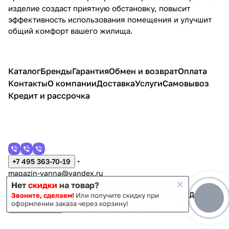
изделие создаст приятную обстановку, повысит
эффективность использования помещения и улучшит
общий комфорт вашего жилища.
Каталог
Бренды
Гарантия
Обмен и возврат
Оплата
Контакты
О компании
Доставка
Услуги
Самовывоз
Кредит и рассрочка
+7 495 363-70-19
magazin-vanna@yandex.ru
г. Москва, Митино, улица Пятницкое шоссе 47
Нет
скидки
на товар?
Звоните, сделаем!
Или получите скидку при
оформлении заказа через корзину!
Темная тема
Конфиденциальность
Оферта