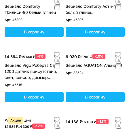
Зеркало Comforty
Зеркало Comforty Асти-40
Тбилиси-90 белый глянец
белый глянец
Арт.
45892
Арт.
45895
В корзину
В корзину
14 564 ₽
-7%
6 030 ₽
-10%
15 660 ₽
6 700 ₽
Зеркало Vigo Роберта Степ
Зеркало AQUATON Альма 60
1200 датчик присутствия,
Арт.
38524
свет, сенсор, диммер,
антизапотевание, 664
Арт.
45515
В корзину
В корзину
Розничная цена
Акция
14 168 ₽
-12%
16 100 ₽
-12%
12 584 ₽
14 300 ₽