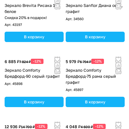
Зеркало Brevita Рисака 100
Зеркало Sanflor Диана овал,
белое
графит
Скидка 20% в подарок!
Арт.
34560
Арт.
43197
В корзину
В корзину
6 885 ₽
-12%
5 979 ₽
-12%
7 824 ₽
6 794 ₽
Зеркало Comforty
Зеркало Comforty
Бредфорд-90 серый графит
Бредфорд-75 рама серый
графит
Арт.
45898
Арт.
45897
В корзину
В корзину
12 936 ₽
-12%
4 048 ₽
-12%
14 700 ₽
4 600 ₽