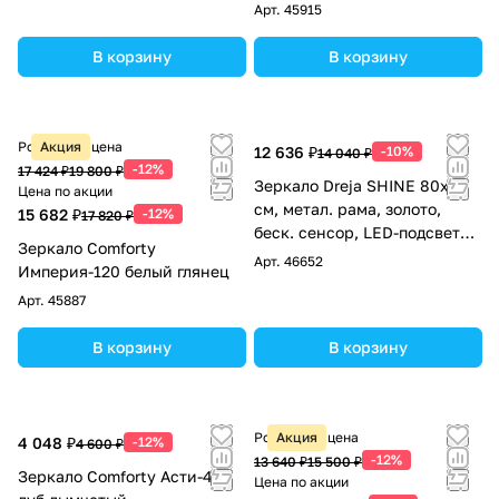
Арт.
45915
В корзину
В корзину
Розничная цена
Акция
12 636 ₽
-10%
14 040 ₽
-12%
17 424 ₽
19 800 ₽
Зеркало Dreja SHINE 80x80
Цена по акции
см, метал. рама, золото,
15 682 ₽
-12%
17 820 ₽
беск. сенсор, LED-подсветка,
Зеркало Comforty
диммер
Арт.
46652
Империя-120 белый глянец
Арт.
45887
В корзину
В корзину
Розничная цена
Акция
4 048 ₽
-12%
4 600 ₽
-12%
13 640 ₽
15 500 ₽
Зеркало Comforty Асти-40
Цена по акции