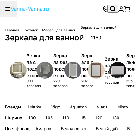
Зеркала для ванной
Главная
Каталог
Мебель для ванной
Зеркала для ванной
1150
Зерка
Зерка
Зерк
Зер
Зерка
ла с
ла без
ала с
льн
ла в
подсв
подсв
полк
пол
раме
еткой
етки
ой
но
212
900
229
202
695
товаров
товаров
товаров
товара
това
Бренды
1Marka
Vigo
Aquaton
Viant
Misty
Ширина
100
105
110
115
120
130
14
Цвет фасад
Амарок
Белая ольха
Белый дуб
Бел