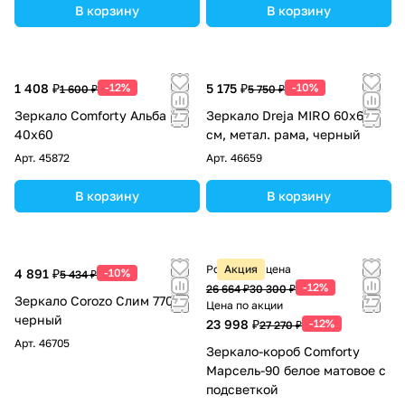
В корзину
В корзину
1 408 ₽
-12%
5 175 ₽
-10%
1 600 ₽
5 750 ₽
Зеркало Comforty Альба
Зеркало Dreja MIRO 60х60
40x60
см, метал. рама, черный
Арт.
45872
Арт.
46659
В корзину
В корзину
Розничная цена
Акция
4 891 ₽
-10%
5 434 ₽
-12%
26 664 ₽
30 300 ₽
Зеркало Corozo Слим 770
Цена по акции
черный
23 998 ₽
-12%
27 270 ₽
Арт.
46705
Зеркало-короб Comforty
Марсель-90 белое матовое с
подсветкой