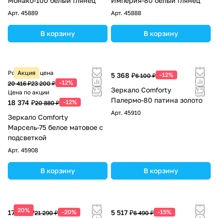
Монако-100 белый глянец
Империя-80 белый глянец
Арт.
45889
Арт.
45888
В корзину
В корзину
Розничная цена
Акция
5 368 ₽
-12%
6 100 ₽
-12%
20 416 ₽
23 200 ₽
Зеркало Comforty
Цена по акции
Палермо-80 патина золото
18 374 ₽
-12%
20 880 ₽
Арт.
45910
Зеркало Comforty
Марсель-75 белое матовое с
подсветкой
Арт.
45908
В корзину
В корзину
20%
17 032 ₽
-20%
5 517 ₽
-15%
21 290 ₽
6 490 ₽