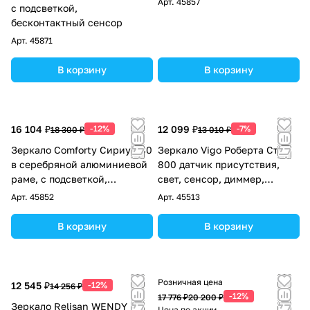
Арт.
45857
с подсветкой,
антизапотевание
бесконтактный сенсор
Арт.
45871
В корзину
В корзину
16 104 ₽
-12%
12 099 ₽
-7%
18 300 ₽
13 010 ₽
Зеркало Comforty Сириус-80
Зеркало Vigo Роберта Степ
в серебряной алюминиевой
800 датчик присутствия,
раме, с подсветкой,
свет, сенсор, диммер,
холодный свет, сенсор
антизапотевание, 660
Арт.
45852
Арт.
45513
В корзину
В корзину
Розничная цена
12 545 ₽
-12%
14 256 ₽
-12%
17 776 ₽
20 200 ₽
Зеркало Relisan WENDY
Цена по акции