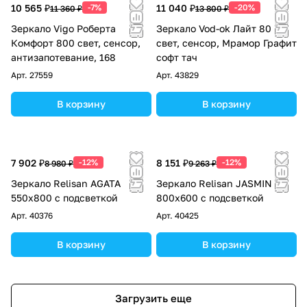
10 565 ₽
-7%
11 040 ₽
-20%
11 360 ₽
13 800 ₽
Зеркало Vigo Роберта
Зеркало Vod-ok Лайт 80
Комфорт 800 свет, сенсор,
свет, сенсор, Мрамор Графит
антизапотевание, 168
софт тач
Арт.
27559
Арт.
43829
В корзину
В корзину
7 902 ₽
-12%
8 151 ₽
-12%
8 980 ₽
9 263 ₽
Зеркало Relisan AGATA
Зеркало Relisan JASMIN
550х800 с подсветкой
800х600 с подсветкой
Арт.
40376
Арт.
40425
В корзину
В корзину
Загрузить еще