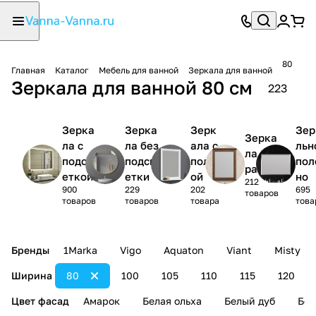
80
Главная
Каталог
Мебель для ванной
Зеркала для ванной
Зеркала для ванной 80 см
223
Зерка
Зерка
Зерк
Зер
Зерка
ла с
ла без
ала с
льн
ла в
подсв
подсв
полк
пол
раме
еткой
етки
ой
но
212
900
229
202
695
товаров
товаров
товаров
товара
това
Бренды
1Marka
Vigo
Aquaton
Viant
Misty
Ширина
80
100
105
110
115
120
Цвет фасад
Амарок
Белая ольха
Белый дуб
Бел