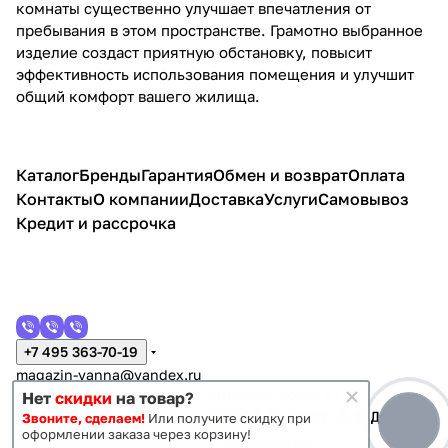
комнаты существенно улучшает впечатления от
пребывания в этом пространстве. Грамотно выбранное
изделие создаст приятную обстановку, повысит
эффективность использования помещения и улучшит
общий комфорт вашего жилища.
Каталог
Бренды
Гарантия
Обмен и возврат
Оплата
Контакты
О компании
Доставка
Услуги
Самовывоз
Кредит и рассрочка
+7 495 363-70-19
magazin-vanna@yandex.ru
г. Москва, Митино, улица Пятницкое шоссе 47
Нет
скидки
на товар?
Звоните, сделаем!
Или получите скидку при
оформлении заказа через корзину!
Темная тема
Конфиденциальность
Оферта