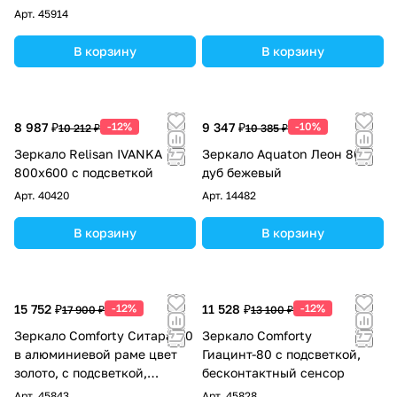
полка-графит
Арт.
45914
В корзину
В корзину
8 987 ₽
-12%
9 347 ₽
-10%
10 212 ₽
10 385 ₽
Зеркало Relisan IVANKA
Зеркало Aquaton Леон 80
800х600 с подсветкой
дуб бежевый
Арт.
40420
Арт.
14482
В корзину
В корзину
15 752 ₽
-12%
11 528 ₽
-12%
17 900 ₽
13 100 ₽
Зеркало Comforty Ситара-80
Зеркало Comforty
в алюминиевой раме цвет
Гиацинт-80 с подсветкой,
золото, с подсветкой,
бесконтактный сенсор
бесконтактный сенсор,
Арт.
45843
Арт.
45828