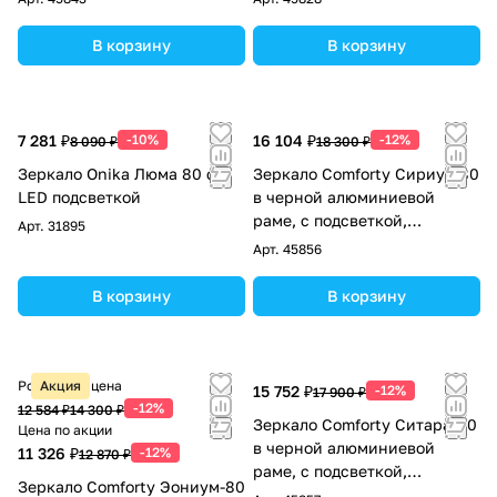
антизапотевание
В корзину
В корзину
7 281 ₽
-10%
16 104 ₽
-12%
8 090 ₽
18 300 ₽
Зеркало Onika Люма 80 с
Зеркало Comforty Сириус-80
LED подсветкой
в черной алюминиевой
раме, с подсветкой,
Арт.
31895
холодный свет, сенсор
Арт.
45856
В корзину
В корзину
Розничная цена
Акция
15 752 ₽
-12%
17 900 ₽
-12%
12 584 ₽
14 300 ₽
Зеркало Comforty Ситара-80
Цена по акции
в черной алюминиевой
11 326 ₽
-12%
12 870 ₽
раме, с подсветкой,
Зеркало Comforty Эониум-80
бесконтактный сенсор,