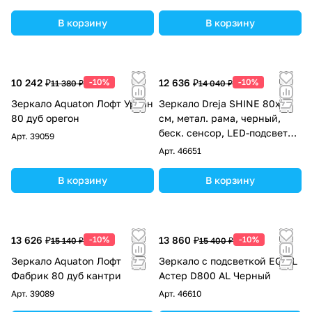
В корзину
В корзину
10 242 ₽
-10%
12 636 ₽
-10%
11 380 ₽
14 040 ₽
Зеркало Aquaton Лофт Урбан
Зеркало Dreja SHINE 80x80
80 дуб орегон
см, метал. рама, черный,
беск. сенсор, LED-подсветка,
Арт.
39059
диммер
Арт.
46651
В корзину
В корзину
13 626 ₽
-10%
13 860 ₽
-10%
15 140 ₽
15 400 ₽
Зеркало Aquaton Лофт
Зеркало с подсветкой EQUIL
Фабрик 80 дуб кантри
Астер D800 AL Черный
Арт.
39089
Арт.
46610