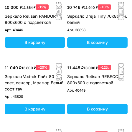
10 000 ₽
-12%
10 746 ₽
-10%
11 364 ₽
11 940 ₽
Зеркало Relisan PANDORA
Зеркало Dreja Tiny 70x80 см,
800х600 с подсветкой
белый
Арт.
40446
Арт.
38898
В корзину
В корзину
11 040 ₽
-20%
11 445 ₽
-12%
13 800 ₽
13 006 ₽
Зеркало Vod-ok Лайт 80
Зеркало Relisan REBECCA
свет, сенсор, Мрамор Белый
800х600 с подсветкой
софт тач
Арт.
40449
Арт.
43828
В корзину
В корзину