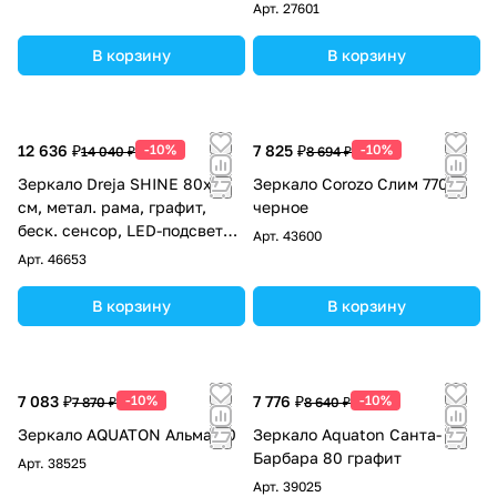
Арт.
27601
В корзину
В корзину
12 636 ₽
-10%
7 825 ₽
-10%
14 040 ₽
8 694 ₽
Зеркало Dreja SHINE 80x80
Зеркало Corozo Слим 770
см, метал. рама, графит,
черное
беск. сенсор, LED-подсветка,
Арт.
43600
диммер
Арт.
46653
В корзину
В корзину
7 083 ₽
-10%
7 776 ₽
-10%
7 870 ₽
8 640 ₽
Зеркало AQUATON Альма 80
Зеркало Aquaton Санта-
Барбара 80 графит
Арт.
38525
Арт.
39025