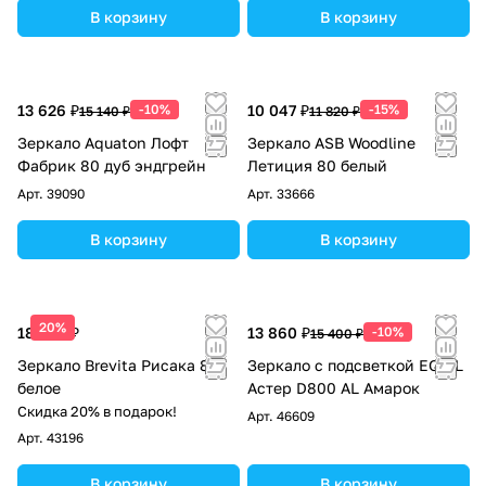
В корзину
В корзину
13 626 ₽
-10%
10 047 ₽
-15%
15 140 ₽
11 820 ₽
Зеркало Aquaton Лофт
Зеркало ASB Woodline
Фабрик 80 дуб эндгрейн
Летиция 80 белый
Арт.
39090
Арт.
33666
В корзину
В корзину
20%
18 410 ₽
13 860 ₽
-10%
15 400 ₽
Зеркало Brevita Рисака 80
Зеркало с подсветкой EQUIL
белое
Астер D800 AL Амарок
Скидка 20% в подарок!
Арт.
46609
Арт.
43196
В корзину
В корзину