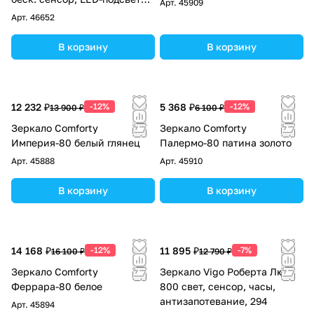
Арт.
45909
диммер
Арт.
46652
В корзину
В корзину
12 232 ₽
-12%
5 368 ₽
-12%
13 900 ₽
6 100 ₽
Зеркало Comforty
Зеркало Comforty
Империя-80 белый глянец
Палермо-80 патина золото
Арт.
45888
Арт.
45910
В корзину
В корзину
14 168 ₽
-12%
11 895 ₽
-7%
16 100 ₽
12 790 ₽
Зеркало Comforty
Зеркало Vigo Роберта Люкс
Феррара-80 белое
800 свет, сенсор, часы,
антизапотевание, 294
Арт.
45894