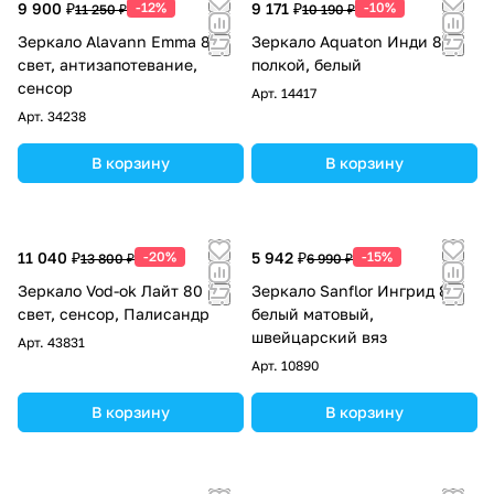
9 900 ₽
-12%
9 171 ₽
-10%
11 250 ₽
10 190 ₽
Зеркало Alavann Emma 80
Зеркало Aquaton Инди 80 с
свет, антизапотевание,
полкой, белый
сенсор
Арт.
14417
Арт.
34238
В корзину
В корзину
11 040 ₽
-20%
5 942 ₽
-15%
13 800 ₽
6 990 ₽
Зеркало Vod-ok Лайт 80
Зеркало Sanflor Ингрид 80
свет, сенсор, Палисандр
белый матовый,
швейцарский вяз
Арт.
43831
Арт.
10890
В корзину
В корзину