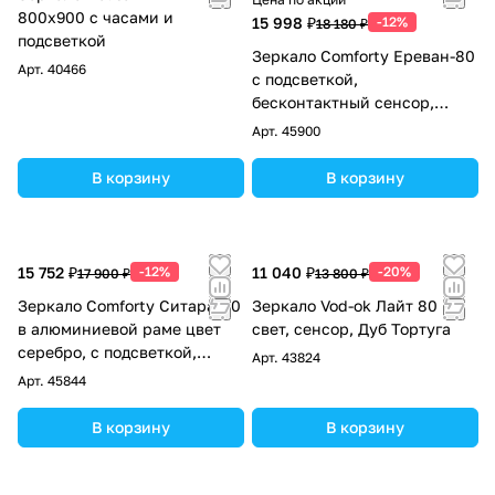
800х900 с часами и
15 998 ₽
-12%
18 180 ₽
подсветкой
Зеркало Comforty Ереван-80
Арт.
40466
с подсветкой,
бесконтактный сенсор,
антизапотевание, серый
Арт.
45900
шёлк
В корзину
В корзину
15 752 ₽
-12%
11 040 ₽
-20%
17 900 ₽
13 800 ₽
Зеркало Comforty Ситара-80
Зеркало Vod-ok Лайт 80
в алюминиевой раме цвет
свет, сенсор, Дуб Тортуга
серебро, с подсветкой,
Арт.
43824
бесконтактный сенсор,
Арт.
45844
антизапотевание
В корзину
В корзину