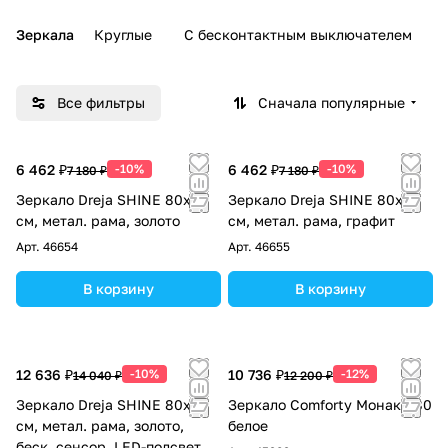
Зеркала
Круглые
С бесконтактным выключателем
Все фильтры
Сначала популярные
6 462 ₽
-10%
6 462 ₽
-10%
7 180 ₽
7 180 ₽
Зеркало Dreja SHINE 80x80
Зеркало Dreja SHINE 80x80
см, метал. рама, золото
см, метал. рама, графит
Арт.
46654
Арт.
46655
В корзину
В корзину
12 636 ₽
-10%
10 736 ₽
-12%
14 040 ₽
12 200 ₽
Зеркало Dreja SHINE 80x80
Зеркало Comforty Монако-80
см, метал. рама, золото,
белое
беск. сенсор, LED-подсветка,