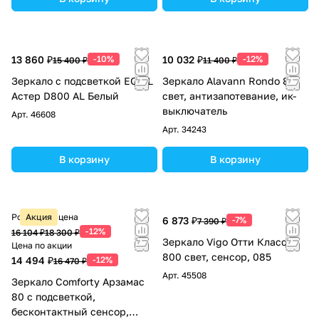
13 860 ₽
-10%
10 032 ₽
-12%
15 400 ₽
11 400 ₽
Зеркало с подсветкой EQUIL
Зеркало Alavann Rondo 80
Астер D800 AL Белый
свет, антизапотевание, ик-
выключатель
Арт.
46608
Арт.
34243
В корзину
В корзину
Розничная цена
Акция
6 873 ₽
-7%
7 390 ₽
-12%
16 104 ₽
18 300 ₽
Зеркало Vigo Отти Классик
Цена по акции
800 свет, сенсор, 085
14 494 ₽
-12%
16 470 ₽
Арт.
45508
Зеркало Comforty Арзамас
80 с подсветкой,
бесконтактный сенсор,