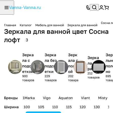
Сосна л
Главная
Каталог
Мебель для ванной
Зеркала для ванной
Зеркала для ванной цвет Сосна
лофт
3
Зерка
Зерка
Зерк
Зер
Зерка
ла с
ла без
ала с
льн
ла в
подсв
подсв
полк
пол
раме
еткой
етки
ой
но
212
900
229
202
695
товаров
товаров
товаров
товара
това
Бренды
1Marka
Vigo
Aquaton
Viant
Misty
Ширина
100
105
110
115
120
130
14