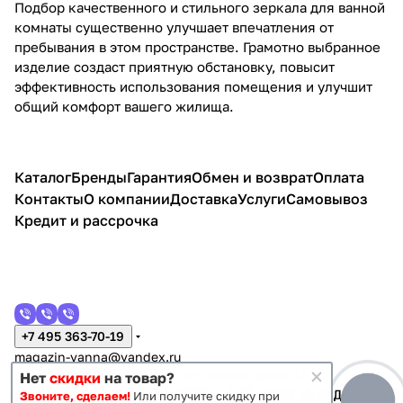
Подбор качественного и стильного зеркала для ванной
комнаты существенно улучшает впечатления от
пребывания в этом пространстве. Грамотно выбранное
изделие создаст приятную обстановку, повысит
эффективность использования помещения и улучшит
общий комфорт вашего жилища.
Каталог
Бренды
Гарантия
Обмен и возврат
Оплата
Контакты
О компании
Доставка
Услуги
Самовывоз
Кредит и рассрочка
+7 495 363-70-19
magazin-vanna@yandex.ru
г. Москва, Митино, улица Пятницкое шоссе 47
Нет
скидки
на товар?
Звоните, сделаем!
Или получите скидку при