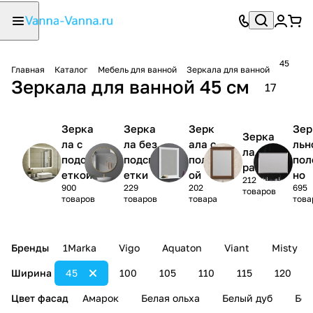
45
Главная
Каталог
Мебель для ванной
Зеркала для ванной
Зеркала для ванной 45 см
17
Зерка
Зерка
Зерк
Зер
Зерка
ла с
ла без
ала с
льн
ла в
подсв
подсв
полк
пол
раме
еткой
етки
ой
но
212
900
229
202
695
товаров
товаров
товаров
товара
това
Бренды
1Marka
Vigo
Aquaton
Viant
Misty
Ширина
45
100
105
110
115
120
Цвет фасад
Амарок
Белая ольха
Белый дуб
Бел