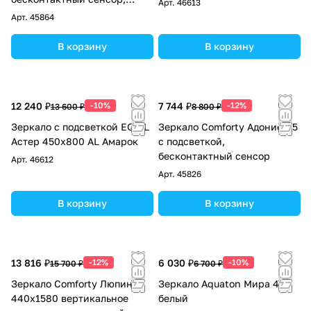
Арт.
46613
антизапотевание
Арт.
45864
В корзину
В корзину
12 240 ₽
-10%
7 744 ₽
-12%
13 600 ₽
8 800 ₽
Зеркало с подсветкой EQUIL
Зеркало Comforty Адонис-45
Астер 450х800 AL Амарок
с подсветкой,
бесконтактный сенсор
Арт.
46612
Арт.
45826
В корзину
В корзину
13 816 ₽
-12%
6 030 ₽
-10%
15 700 ₽
6 700 ₽
Зеркало Comforty Люпин
Зеркало Aquaton Мира 47
440x1580 вертикальное
белый