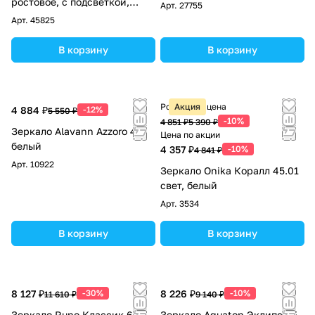
ростовое, с подсветкой,
Арт.
27755
бесконтактный сенсор
Арт.
45825
В корзину
В корзину
Розничная цена
Акция
4 884 ₽
-12%
5 550 ₽
-10%
4 851 ₽
5 390 ₽
Зеркало Alavann Azzoro 45
Цена по акции
белый
4 357 ₽
-10%
4 841 ₽
Арт.
10922
Зеркало Onika Коралл 45.01
свет, белый
Арт.
3534
В корзину
В корзину
8 127 ₽
-30%
8 226 ₽
-10%
11 610 ₽
9 140 ₽
Зеркало Runo Классик 65
Зеркало Aquaton Эклипс 45