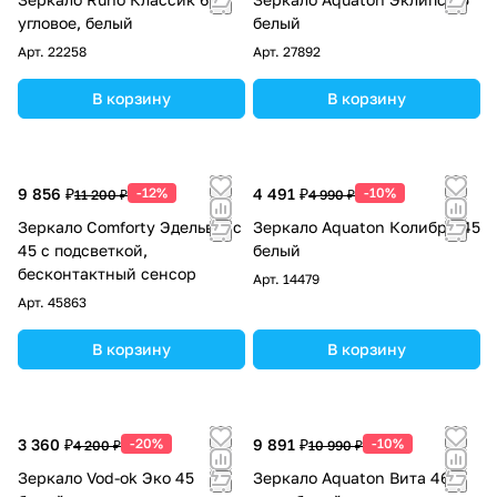
угловое, белый
белый
Арт.
22258
Арт.
27892
В корзину
В корзину
9 856 ₽
-12%
4 491 ₽
-10%
11 200 ₽
4 990 ₽
Зеркало Comforty Эдельвейс
Зеркало Aquaton Колибри 45
45 с подсветкой,
белый
бесконтактный сенсор
Арт.
14479
Арт.
45863
В корзину
В корзину
3 360 ₽
-20%
9 891 ₽
-10%
4 200 ₽
10 990 ₽
Зеркало Vod-ok Эко 45
Зеркало Aquaton Вита 46