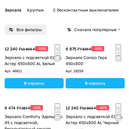
Зеркала
Круглые
С бесконтактным выключателем
Все фильтры
Сначала популярные
12 240 ₽
-10%
6 875 ₽
-10%
13 600 ₽
7 639 ₽
Зеркало с подсветкой EQUIL
Зеркало Corozo Гера
Астер 450х800 AL Белый
450х800
Арт.
46611
Арт.
28159
В корзину
В корзину
6 474 ₽
-12%
12 240 ₽
-10%
7 357 ₽
13 600 ₽
Зеркало Comforty Эдельвейс
Зеркало с подсветкой EQUIL
45 с подсветкой,
Астер 450х800 AL Черный
бесконтактный сенсор,