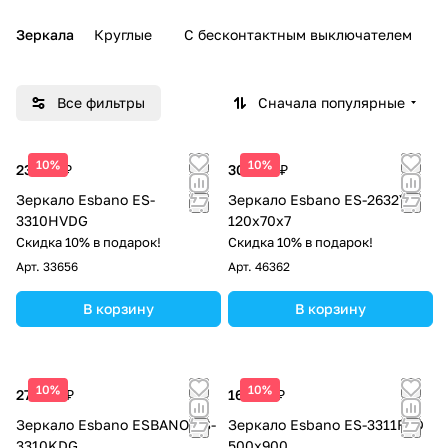
Зеркала
Круглые
С бесконтактным выключателем
Все фильтры
Сначала популярные
10%
10%
23 120 ₽
30 600 ₽
Зеркало Esbano ES-
Зеркало Esbano ES-2632YD
3310HVDG
120x70х7
Скидка 10% в подарок!
Скидка 10% в подарок!
Арт.
33656
Арт.
46362
В корзину
В корзину
10%
10%
27 880 ₽
16 320 ₽
Зеркало Esbano ESBANO ES-
Зеркало Esbano ES-3311FVD
3310KDG
500х900