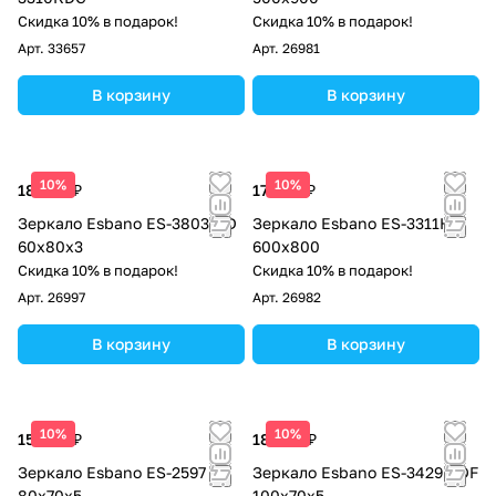
Скидка 10% в подарок!
Скидка 10% в подарок!
Арт.
33657
Арт.
26981
В корзину
В корзину
10%
10%
18 360 ₽
17 000 ₽
Зеркало Esbano ES-3803 HD
Зеркало Esbano ES-3311HD
60x80х3
600х800
Скидка 10% в подарок!
Скидка 10% в подарок!
Арт.
26997
Арт.
26982
В корзину
В корзину
10%
10%
15 840 ₽
18 360 ₽
Зеркало Esbano ES-2597 RD
Зеркало Esbano ES-3429 KDF
80х70х5
100х70х5