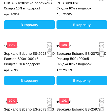
HDSA 60x80x5 (с полочкой)
RDB 80x60х3
Скидка 10% в подарок!
Скидка 10% в подарок!
Арт.
26952
Арт.
27000
В корзину
В корзину
10%
10%
14 280 ₽
12 920 ₽
Зеркало Esbano ES-2073 HVD
Зеркало Esbano ES-2073 FVD
Размер 600х1000х5
Размер 500х900х5
Скидка 10% в подарок!
Скидка 10% в подарок!
Арт.
26960
Арт.
26959
В корзину
В корзину
10%
10%
15 640 ₽
19 040 ₽
Зеркало Esbano ES-2073 FDS
Зеркало Esbano ES-2597 YD