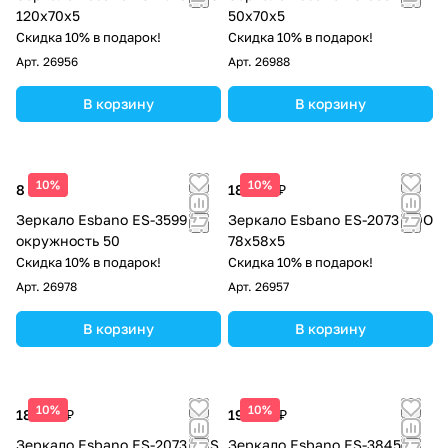
120х70х5
50х70х5
Скидка 10% в подарок!
Скидка 10% в подарок!
Арт.
26956
Арт.
26988
В корзину
В корзину
10%
10%
8 840 ₽
18 360 ₽
Зеркало Esbano ES-3599
Зеркало Esbano ES-2073 RDO
окружность 50
78х58х5
Скидка 10% в подарок!
Скидка 10% в подарок!
Арт.
26978
Арт.
26957
В корзину
В корзину
10%
10%
18 360 ₽
19 040 ₽
Зеркало Esbano ES-2073 TDS
Зеркало Esbano ES-3845KD