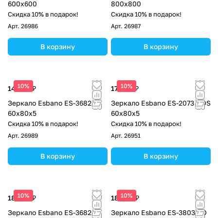
600х600
800х800
Скидка 10% в подарок!
Скидка 10% в подарок!
Арт.
26986
Арт.
26987
В корзину
В корзину
10%
10%
14 280 ₽
17 000 ₽
Зеркало Esbano ES-3682HD
Зеркало Esbano ES-2073 HDS
60х80х5
60х80х5
Скидка 10% в подарок!
Скидка 10% в подарок!
Арт.
26989
Арт.
26951
В корзину
В корзину
10%
10%
18 360 ₽
18 360 ₽
Зеркало Esbano ES-3682KD
Зеркало Esbano ES-3803 RD