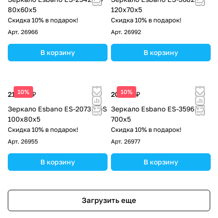
80х60х5
120х70х5
Скидка 10% в подарок!
Скидка 10% в подарок!
Арт.
26966
Арт.
26992
В корзину
В корзину
10%
10%
21 080 ₽
20 400 ₽
Зеркало Esbano ES-2073 KDS
Зеркало Esbano ES-3596 YD
100х80х5
700х5
Скидка 10% в подарок!
Скидка 10% в подарок!
Арт.
26955
Арт.
26977
В корзину
В корзину
Загрузить еще