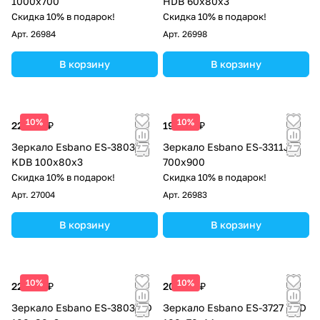
1000х700
HDB 60x80х3
Скидка 10% в подарок!
Скидка 10% в подарок!
Арт.
26984
Арт.
26998
В корзину
В корзину
10%
10%
22 440 ₽
19 040 ₽
Зеркало Esbano ES-3803
Зеркало Esbano ES-3311JD
KDB 100x80х3
700х900
Скидка 10% в подарок!
Скидка 10% в подарок!
Арт.
27004
Арт.
26983
В корзину
В корзину
10%
10%
22 440 ₽
20 400 ₽
Зеркало Esbano ES-3803 KD
Зеркало Esbano ES-3727 K2D