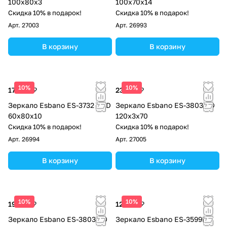
100x80х3
100х70х14
Скидка 10% в подарок!
Скидка 10% в подарок!
Арт.
27003
Арт.
26993
В корзину
В корзину
10%
10%
17 000 ₽
23 120 ₽
Зеркало Esbano ES-3732 H2D
Зеркало Esbano ES-3803 YD
60х80х10
120x3х70
Скидка 10% в подарок!
Скидка 10% в подарок!
Арт.
26994
Арт.
27005
В корзину
В корзину
10%
10%
19 720 ₽
12 920 ₽
Зеркало Esbano ES-3803 TD
Зеркало Esbano ES-3599FD