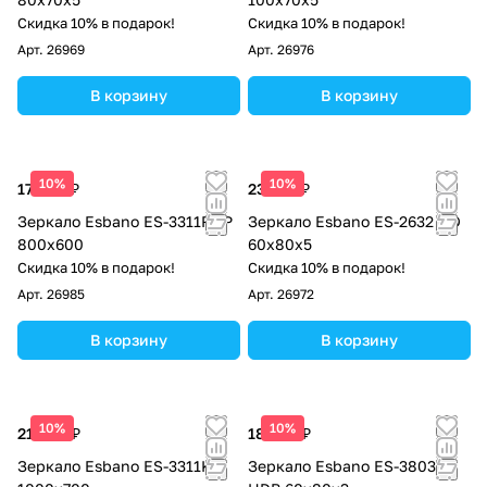
Скидка 10% в подарок!
Скидка 10% в подарок!
Арт.
26969
Арт.
26976
В корзину
В корзину
10%
10%
17 000 ₽
23 760 ₽
Зеркало Esbano ES-3311RDP
Зеркало Esbano ES-2632 HD
800х600
60х80х5
Скидка 10% в подарок!
Скидка 10% в подарок!
Арт.
26985
Арт.
26972
В корзину
В корзину
10%
10%
21 080 ₽
18 360 ₽
Зеркало Esbano ES-3311KD
Зеркало Esbano ES-3803