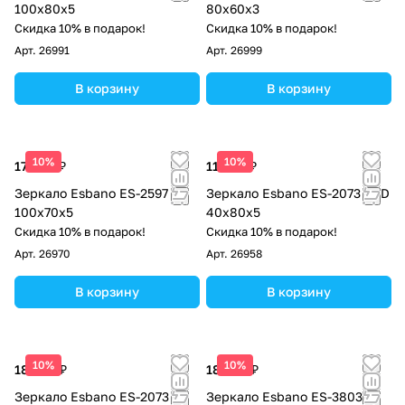
100х80х5
80x60х3
Скидка 10% в подарок!
Скидка 10% в подарок!
Арт.
26991
Арт.
26999
В корзину
В корзину
10%
10%
17 000 ₽
11 560 ₽
Зеркало Esbano ES-2597 KD
Зеркало Esbano ES-2073 BVD
100х70х5
40x80х5
Скидка 10% в подарок!
Скидка 10% в подарок!
Арт.
26970
Арт.
26958
В корзину
В корзину
10%
10%
18 360 ₽
18 360 ₽
Зеркало Esbano ES-2073
Зеркало Esbano ES-3803