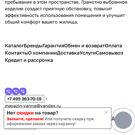
пребывания в этом пространстве. Грамотно выбранное
изделие создаст приятную обстановку, повысит
эффективность использования помещения и улучшит
общий комфорт вашего жилища.
Каталог
Бренды
Гарантия
Обмен и возврат
Оплата
Контакты
О компании
Доставка
Услуги
Самовывоз
Кредит и рассрочка
+7 495 363-70-19
magazin-vanna@yandex.ru
г. Москва, Митино, улица Пятницкое шоссе 47
Нет
скидки
на товар?
Звоните, сделаем!
Или получите скидку при
оформлении заказа через корзину!
Темная тема
Конфиденциальность
Оферта