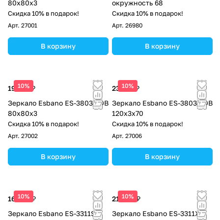
80x80х3
окружность 68
Скидка 10% в подарок!
Скидка 10% в подарок!
Арт.
27001
Арт.
26980
В корзину
В корзину
10%
10%
19 720 ₽
23 120 ₽
Зеркало Esbano ES-3803 TDB
Зеркало Esbano ES-3803 YDB
80x80х3
120x3х70
Скидка 10% в подарок!
Скидка 10% в подарок!
Арт.
27002
Арт.
27006
В корзину
В корзину
10%
10%
16 320 ₽
21 080 ₽
Зеркало Esbano ES-3311SD
Зеркало Esbano ES-3311XD