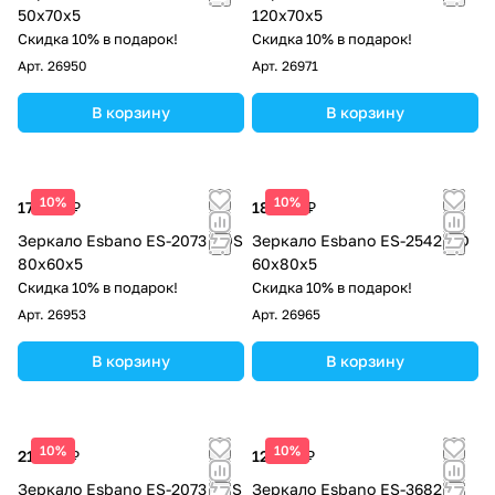
50х70х5
120х70х5
Скидка 10% в подарок!
Скидка 10% в подарок!
Арт.
26950
Арт.
26971
В корзину
В корзину
10%
10%
17 000 ₽
18 360 ₽
Зеркало Esbano ES-2073 RDS
Зеркало Esbano ES-2542 HD
80х60х5
60х80х5
Скидка 10% в подарок!
Скидка 10% в подарок!
Арт.
26953
Арт.
26965
В корзину
В корзину
10%
10%
21 760 ₽
12 240 ₽
Зеркало Esbano ES-2073 YDS
Зеркало Esbano ES-3682FD