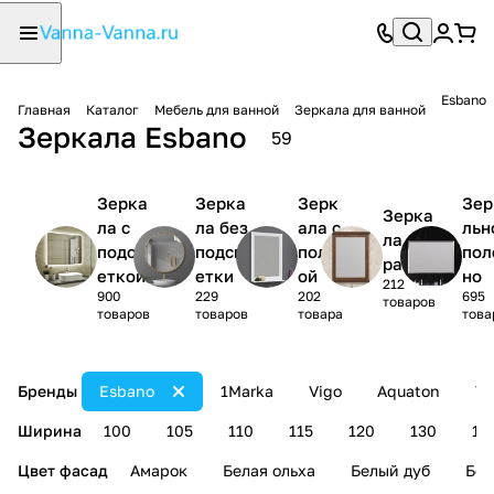
Esbano
Главная
Каталог
Мебель для ванной
Зеркала для ванной
Зеркала Esbano
59
Зерка
Зерка
Зерк
Зер
Зерка
ла с
ла без
ала с
льн
ла в
подсв
подсв
полк
пол
раме
еткой
етки
ой
но
212
900
229
202
695
товаров
товаров
товаров
товара
това
Бренды
Esbano
1Marka
Vigo
Aquaton
Vi
Ширина
100
105
110
115
120
130
14
Цвет фасад
Амарок
Белая ольха
Белый дуб
Бел