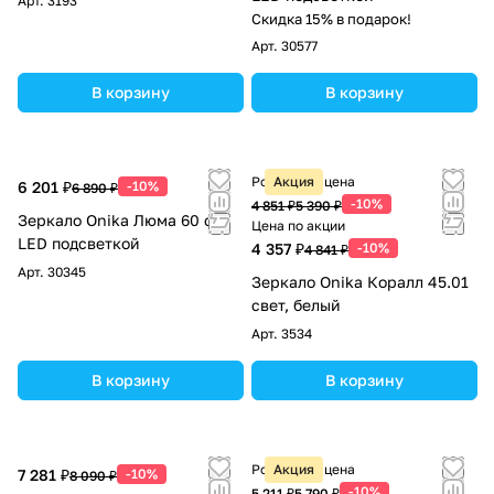
Арт.
3193
Скидка 15% в подарок!
Арт.
30577
В корзину
В корзину
Розничная цена
Акция
6 201 ₽
-10%
6 890 ₽
-10%
4 851 ₽
5 390 ₽
Зеркало Onika Люма 60 с
Цена по акции
LED подсветкой
4 357 ₽
-10%
4 841 ₽
Арт.
30345
Зеркало Onika Коралл 45.01
свет, белый
Арт.
3534
В корзину
В корзину
Розничная цена
Акция
7 281 ₽
-10%
8 090 ₽
-10%
5 211 ₽
5 790 ₽