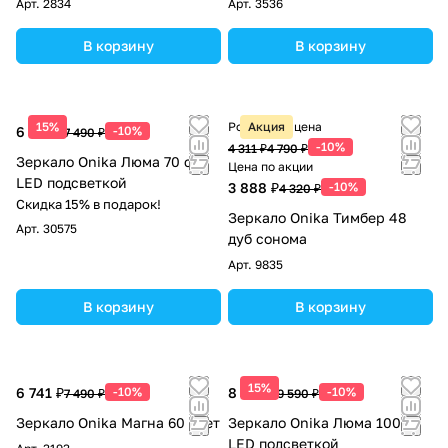
Арт.
2834
Арт.
3536
В корзину
В корзину
15%
Розничная цена
Акция
6 741 ₽
-10%
7 490 ₽
-10%
4 311 ₽
4 790 ₽
Зеркало Onika Люма 70 с
Цена по акции
LED подсветкой
3 888 ₽
-10%
4 320 ₽
Скидка 15% в подарок!
Зеркало Onika Тимбер 48
Арт.
30575
дуб сонома
Арт.
9835
В корзину
В корзину
15%
6 741 ₽
-10%
8 631 ₽
-10%
7 490 ₽
9 590 ₽
Зеркало Onika Магна 60 свет
Зеркало Onika Люма 100 с
LED подсветкой