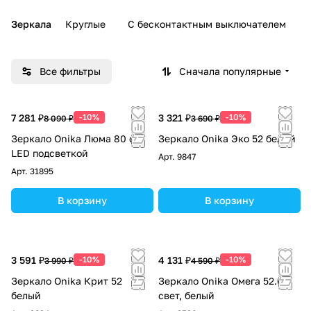
Зеркала
Круглые
С бесконтактным выключателем
Все фильтры
Сначала популярные
7 281 ₽
-10%
3 321 ₽
-10%
8 090 ₽
3 690 ₽
Зеркало Onika Люма 80 с
Зеркало Onika Эко 52 белый
LED подсветкой
Арт.
9847
Арт.
31895
В корзину
В корзину
3 591 ₽
-10%
4 131 ₽
-10%
3 990 ₽
4 590 ₽
Зеркало Onika Крит 52
Зеркало Onika Омега 52.01
белый
свет, белый