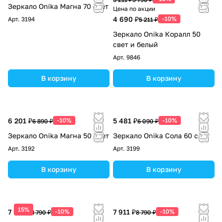
Зеркало Onika Магна 70 свет
Цена по акции
4 690 ₽
-10%
Арт.
3194
5 211 ₽
Зеркало Onika Коралл 50
свет и белый
Арт.
9846
В корзину
В корзину
6 201 ₽
-10%
5 481 ₽
-10%
6 890 ₽
6 090 ₽
Зеркало Onika Магна 50 свет
Зеркало Onika Сола 60 свет
Арт.
3192
Арт.
3199
В корзину
В корзину
15%
7 911 ₽
-10%
7 911 ₽
-10%
8 790 ₽
8 790 ₽