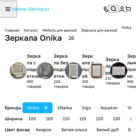
Onika
Главная
Каталог
Мебель для ванной
Зеркала для ванной
Зеркала Onika
26
Зерка
Зерка
Зерк
Зер
Зерка
ла с
ла без
ала с
льн
ла в
подсв
подсв
полк
пол
раме
еткой
етки
ой
но
212
900
229
202
695
товаров
товаров
товаров
товара
това
Бренды
Onika
1Marka
Vigo
Aquaton
Via
Ширина
100
105
110
115
120
130
14
Цвет фасад
Амарок
Белая ольха
Белый дуб
Бел