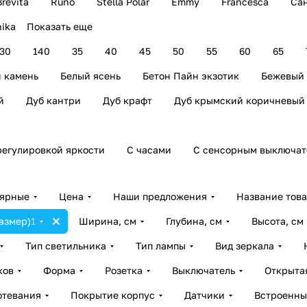
Brevita
Runo
Stella Polar
Emmy
Francesca
Са
ika
Показать еще
30
140
35
40
45
50
55
60
65
 камень
Белый ясень
Бетон Пайн экзотик
Бежевый
й
Дуб кантри
Дуб крафт
Дуб крымский коричневый
регулировкой яркости
С часами
С сенсорным выключат
лярные
Цена
Наши предложения
Название тов
азмер)
1
Ширина, см
Глубина, см
Высота, см
Тип светильника
Тип лампы
Вид зеркала
ков
Форма
Розетка
Выключатель
Открыта
отевания
Покрытие корпус
Датчики
Встроенны