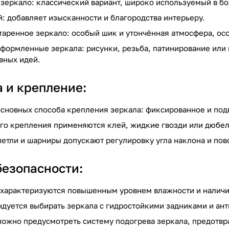
 зеркало: классический вариант, широко используемый в бо
й: добавляет изысканности и благородства интерьеру.
таренное зеркало: особый шик и утончённая атмосфера, осо
формленные зеркала: рисунки, резьба, патинирование или
вных идей.
а и крепление:
основных способа крепления зеркала: фиксированное и по
го крепления применяются клей, жидкие гвозди или дюбел
етли и шарниры допускают регулировку угла наклона и пов
безопасности:
характеризуются повышенным уровнем влажности и наличи
дуется выбирать зеркала с гидростойкими задниками и а
ожно предусмотреть систему подогрева зеркала, предотв