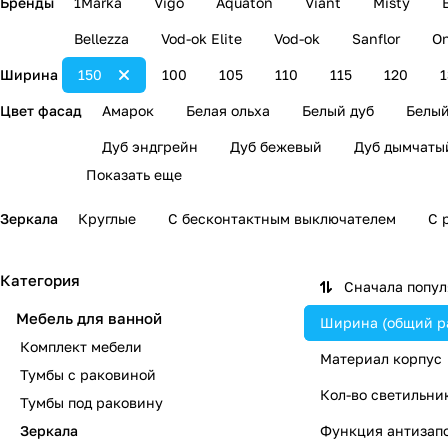
Бренды
1Marka
Vigo
Aquaton
Viant
Misty
Bellezza
Vod-ok Elite
Vod-ok
Sanflor
On
Ширина
150
100
105
110
115
120
1
Цвет фасад
Амарок
Белая ольха
Белый дуб
Белый
Дуб эндгрейн
Дуб бежевый
Дуб дымчаты
Показать еще
Зеркала
Круглые
С бесконтактным выключателем
С 
Категория
Сначала попу
Мебель для ванной
Ширина (общий р
Комплект мебели
Материал корпус
Тумбы с раковиной
Кол-во светильни
Тумбы под раковину
Зеркала
Функция антизап