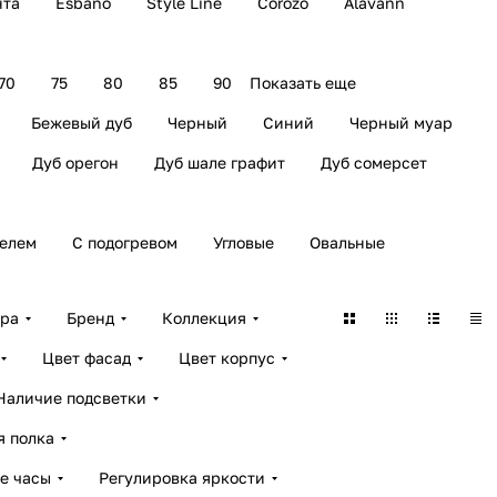
нта
Esbano
Style Line
Corozo
Alavann
70
75
80
85
90
Показать еще
Бежевый дуб
Черный
Синий
Черный муар
Дуб орегон
Дуб шале графит
Дуб сомерсет
елем
С подогревом
Угловые
Овальные
ара
Бренд
Коллекция
Цвет фасад
Цвет корпус
Наличие подсветки
я полка
е часы
Регулировка яркости