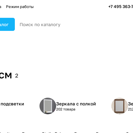
+7 495 363-
а
Режим работы
алог
 см
2
 подсветки
Зеркала с полкой
Зе
202 товара
21