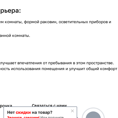
ерьера:
ем комнаты, формой раковин, осветительных приборов и
ванной комнаты.
лучшает впечатления от пребывания в этом пространстве.
вность использования помещения и улучшит общий комфорт
срочка
Связаться с нами
Нет
скидки
на товар?
+7 495 363-70-19
Звоните, сделаем!
Или получите