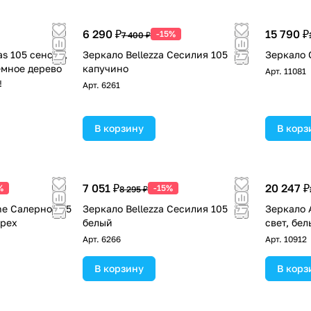
6 290 ₽
15 790 ₽
-15%
7 400 ₽
as 105 сенсор,
Зеркало Bellezza Сесилия 105
Зеркало 
емное дерево
капучино
Арт.
11081
!
Арт.
6261
В корзину
В корз
7 051 ₽
20 247 ₽
%
-15%
8 295 ₽
ne Салерно 105
Зеркало Bellezza Сесилия 105
Зеркало 
орех
белый
свет, бе
Арт.
6266
Арт.
10912
В корзину
В корз