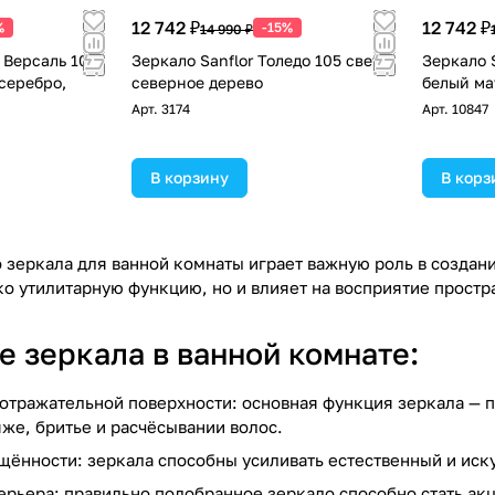
12 742 ₽
12 742 ₽
%
-15%
14 990 ₽
e Версаль 105
Зеркало Sanflor Толедо 105 свет,
Зеркало S
 серебро,
северное дерево
белый ма
Арт.
3174
Арт.
10847
В корзину
В корз
 зеркала для ванной комнаты играет важную роль в создани
ко утилитарную функцию, но и влияет на восприятие прост
е зеркала в ванной комнате:
отражательной поверхности: основная функция зеркала — 
же, бритье и расчёсывании волос.
ённости: зеркала способны усиливать естественный и иску
рьера: правильно подобранное зеркало способно стать акц