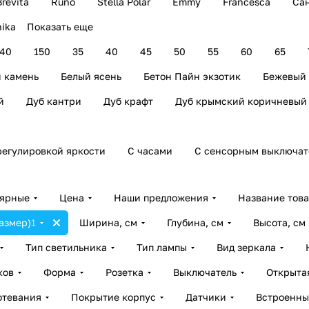
Brevita
Runo
Stella Polar
Emmy
Francesca
Са
ika
Показать еще
140
150
35
40
45
50
55
60
65
 камень
Белый ясень
Бетон Пайн экзотик
Бежевый
й
Дуб кантри
Дуб крафт
Дуб крымский коричневый
регулировкой яркости
С часами
С сенсорным выключат
лярные
Цена
Наши предложения
Название тов
азмер)
1
Ширина, см
Глубина, см
Высота, см
Тип светильника
Тип лампы
Вид зеркала
ков
Форма
Розетка
Выключатель
Открыта
отевания
Покрытие корпус
Датчики
Встроенны