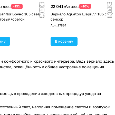
22 041 ₽
-15%
-10%
14 990 ₽
24 490 ₽
anflor Бруно 105 свет,
Зеркало Aquaton Шерилл 105 свет,
товый/орегон
сенсор
Арт.
27884
ину
В корзину
и комфортного и красивого интерьера. Ведь зеркало здесь
ранства, освещённость и общее настроение помещения.
помощь в проведении ежедневных процедур ухода за
сственный свет, наполняя помещение светом и воздухом.
ентом в дизайне, задать направление общей концепции