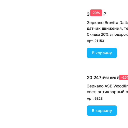
20%
34 660 ₽
Зеркало Brevita Dall
датчик движения, т
Скидка 20% в подарок
Арт.
21153
В корзину
20 247 ₽
-15
23 820 ₽
Зеркало ASB Woodli
свет, антикварный 
Арт.
6828
В корзину