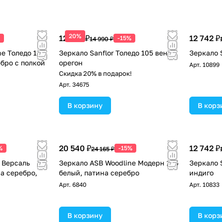
20%
12 742 ₽
12 742 ₽
-15%
14 990 ₽
ne Толедо 105
Зеркало Sanflor Толедо 105 венге,
Зеркало 
бро с полкой
орегон
Арт.
10899
Скидка 20% в подарок!
Арт.
34675
В корзину
В корз
20 540 ₽
12 742 ₽
%
-15%
24 165 ₽
e Версаль
Зеркало ASB Woodline Модерн 105
Зеркало 
а серебро,
белый, патина серебро
индиго
Арт.
6840
Арт.
10833
В корзину
В корз