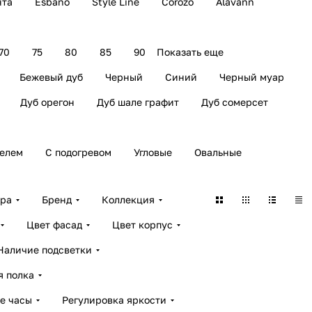
нта
Esbano
Style Line
Corozo
Alavann
70
75
80
85
90
Показать еще
Бежевый дуб
Черный
Синий
Черный муар
Дуб орегон
Дуб шале графит
Дуб сомерсет
елем
С подогревом
Угловые
Овальные
ара
Бренд
Коллекция
Цвет фасад
Цвет корпус
Наличие подсветки
я полка
е часы
Регулировка яркости