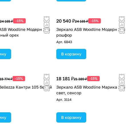
20 540 ₽
-15%
-15%
24 165 ₽
24 165 ₽
ASB Woodline Модерн 105
Зеркало ASB Woodline Модерн 105
ный орех
рошфор
Арт.
6843
ину
В корзину
18 181 ₽
-15%
-15%
15 774 ₽
21 389 ₽
Bellezza Кантри 105 белый
Зеркало ASB Woodline Марика 105
свет, сенсор
Арт.
3114
ину
В корзину