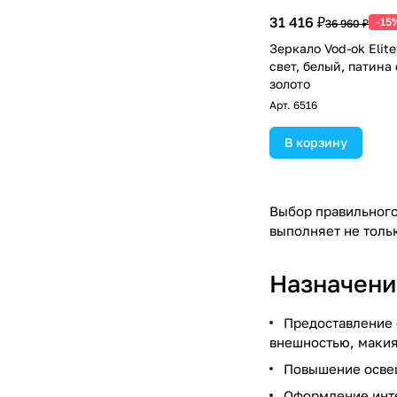
31 416 ₽
-15
36 960 ₽
Зеркало Vod-ok Elit
свет, белый, патина
золото
Арт.
6516
В корзину
Выбор правильного
выполняет не толь
Назначени
Предоставление 
внешностью, макия
Повышение освещ
Оформление инте