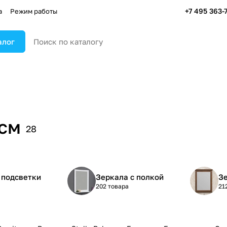
+7 495 363-
а
Режим работы
алог
 см
28
 подсветки
Зеркала с полкой
Зе
202 товара
21