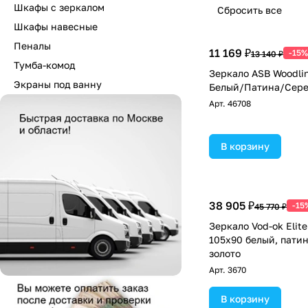
Шкафы с зеркалом
Сбросить все
Шкафы навесные
Пеналы
11 169 ₽
-15%
13 140 ₽
Тумба-комод
Зеркало ASB Woodli
Экраны под ванну
Белый/Патина/Сере
Арт.
46708
В корзину
38 905 ₽
-15
45 770 ₽
Зеркало Vod-ok Elit
105х90 белый, патин
золото
Арт.
3670
В корзину