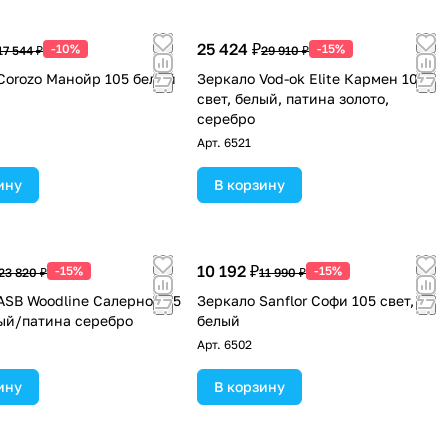
25 424 ₽
-10%
-15%
17 544 ₽
29 910 ₽
Corozo Манойр 105 белый
Зеркало Vod-ok Elite Кармен 105
свет, белый, патина золото,
серебро
Арт.
6521
ину
В корзину
10 192 ₽
-15%
-15%
23 820 ₽
11 990 ₽
ASB Woodline Салерно 105
Зеркало Sanflor Софи 105 свет,
лый/патина серебро
белый
Арт.
6502
ину
В корзину