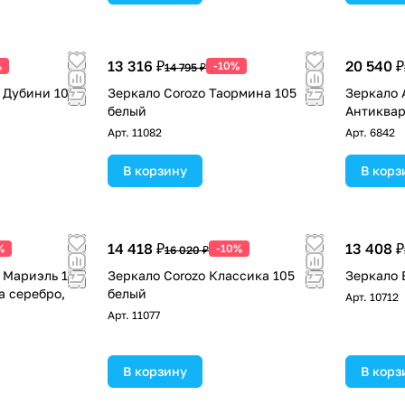
13 316 ₽
20 540 ₽
%
-10%
14 795 ₽
e Дубини 105
Зеркало Corozo Таормина 105
Зеркало 
белый
Антиквар
Арт.
11082
Арт.
6842
В корзину
В корз
14 418 ₽
13 408 ₽
%
-10%
16 020 ₽
e Мариэль 105
Зеркало Corozo Классика 105
Зеркало 
а серебро,
белый
Арт.
10712
Арт.
11077
В корзину
В корз