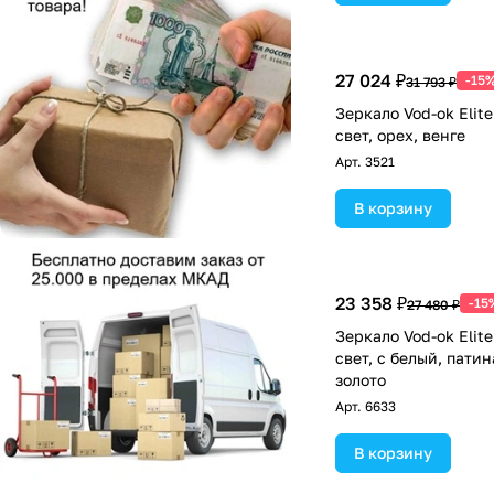
27 024 ₽
-15
31 793 ₽
Зеркало Vod-ok Elit
свет, орех, венге
Арт.
3521
В корзину
23 358 ₽
-15
27 480 ₽
Зеркало Vod-ok Elit
свет, с белый, патин
золото
Арт.
6633
В корзину