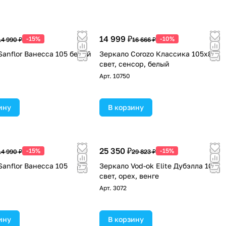
14 999 ₽
-15%
-10%
14 990 ₽
16 666 ₽
Sanflor Ванесса 105 белый
Зеркало Corozo Классика 105х80
свет, сенсор, белый
Арт.
10750
ину
В корзину
25 350 ₽
-15%
-15%
14 990 ₽
29 823 ₽
Sanflor Ванесса 105
Зеркало Vod-ok Elite Дубэлла 105
свет, орех, венге
Арт.
3072
ину
В корзину