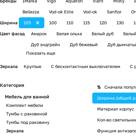
Бренды
1Marka
Vigo
Aquaton
Viant
Misty
Bellezza
Vod-ok Elite
Vod-ok
Sanflor
On
Ширина
105
100
110
115
120
130
Цвет фасад
Амарок
Белая ольха
Белый дуб
Белый
Дуб эндгрейн
Дуб бежевый
Дуб дымчаты
Показать еще
Зеркала
Круглые
С бесконтактным выключателем
С 
Категория
Сначала попу
Мебель для ванной
Ширина (общий р
Комплект мебели
Материал корпус
Тумбы с раковиной
Кол-во светильни
Тумбы под раковину
Зеркала
Функция антизап