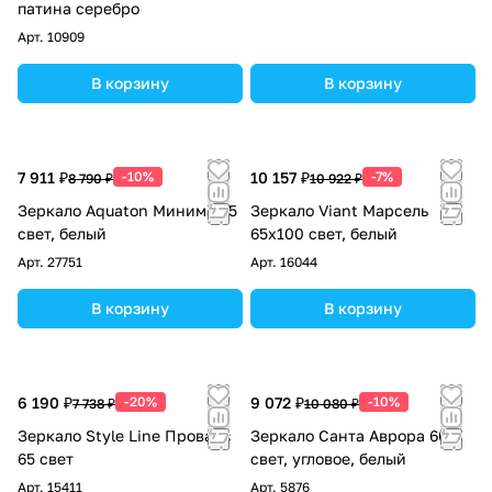
патина серебро
Арт.
10909
В корзину
В корзину
7 911 ₽
-10%
10 157 ₽
-7%
8 790 ₽
10 922 ₽
Зеркало Aquaton Минима 65
Зеркало Viant Марсель
свет, белый
65х100 свет, белый
Арт.
27751
Арт.
16044
В корзину
В корзину
6 190 ₽
-20%
9 072 ₽
-10%
7 738 ₽
10 080 ₽
Зеркало Style Line Прованс
Зеркало Санта Аврора 60
65 свет
свет, угловое, белый
Арт.
15411
Арт.
5876