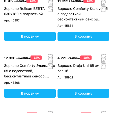
8 782 ₽
-12%
11 352 ₽
-12%
9 979 ₽
12 900 ₽
Зеркало Relisan BERTA
Зеркало Comforty Колеус-65
630х780 с подсветкой
с подсветкой,
бесконтактный сенсор
Арт.
40397
800*650
Арт.
45834
В корзину
В корзину
12 936 ₽
-12%
4 221 ₽
-10%
14 700 ₽
4 690 ₽
Зеркало Comforty Эдельвейс
Зеркало Dreja Uni 65 см,
65 с подсветкой,
белый
бесконтактный сенсор,
Арт.
38902
антизапотевание
Арт.
45868
В корзину
В корзину