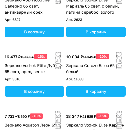
Салерно 65 свет,
Мариэль 65 свет, с белый,
антикварный орех
патина серебро, золото
Арт.
6827
Арт.
2623
В корзину
В корзину
16 477 ₽
-15%
10 034 ₽
-10%
19 385 ₽
11 149 ₽
Зеркало Vod-ok Elite Дубини
Зеркало Corozo Блюз 65
65 свет, орех, венге
белый
Арт.
3516
Арт.
11083
В корзину
В корзину
7 731 ₽
-10%
18 347 ₽
-15%
8 590 ₽
21 585 ₽
Зеркало Aquaton Леон 65
Зеркало Vod-ok Elite Кармен