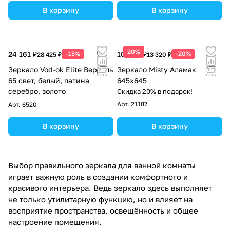
В корзину
В корзину
20%
24 161 ₽
-15%
10 656 ₽
-20%
28 425 ₽
13 320 ₽
Зеркало Vod-ok Elite Версаль
Зеркало Misty Аламак
65 свет, белый, патина
645x645
серебро, золото
Скидка 20% в подарок!
Арт.
21187
Арт.
6520
В корзину
В корзину
Выбор правильного зеркала для ванной комнаты
играет важную роль в создании комфортного и
красивого интерьера. Ведь зеркало здесь выполняет
не только утилитарную функцию, но и влияет на
восприятие пространства, освещённость и общее
настроение помещения.