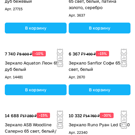
дуб бежевый
65 свет, белый, патина
золото, серебро
Арт.
27715
Арт.
3637
В корзину
В корзину
7 740 ₽
-10%
6 367 ₽
-15%
8 600 ₽
7 490 ₽
Зеркало Aquaton Леон 65
Зеркало Sanflor Софи 65
дуб белый
свет, белый
Арт.
14481
Арт.
2670
В корзину
В корзину
14 688 ₽
-15%
10 332 ₽
-30%
17 280 ₽
14 760 ₽
Зеркало ASB Woodline
Зеркало Runo Руан Led D650
Салерно 65 свет, белый/
Арт.
22340