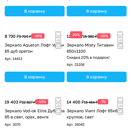
В корзину
В корзину
20%
8 730 ₽
-10%
12 784 ₽
-20%
9 700 ₽
15 980 ₽
Зеркало Aquaton Лофт Урбан
Зеркало Misty Титавин
65 дуб орегон
650x1100
Скидка 20% в подарок!
Арт.
14413
Арт.
21206
В корзину
В корзину
19 403 ₽
-15%
14 400 ₽
-7%
22 827 ₽
15 484 ₽
Зеркало Vod-ok Elite Дубэлла
Зеркало Viant Лофт 65х65
65 в свет, орех, венге
круглое, свет
Арт.
3070
Арт.
16042