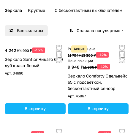
Зеркала
Круглые
С бесконтактным выключателем
Все фильтры
Сначала популярные
Розничная цена
Акция
4 242 ₽
-15%
4 990 ₽
-12%
11 704 ₽
13 300 ₽
Зеркало Sanflor Чикаго 65/2
Цена по акции
дуб крафт белый
9 948 ₽
-12%
11 305 ₽
Арт.
34690
Зеркало Comforty Эдельвейс
65 с подсветкой,
бесконтактный сенсор
Арт.
45867
В корзину
В корзину