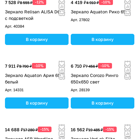
7 528 ₽
-12%
4 419 ₽
-10%
8 555 ₽
4 910 ₽
Зеркало Relisan ALISA D645
Зеркало Aquaton Рико 65
с подсветкой
Арт.
27802
Арт.
40384
В корзину
В корзину
7 911 ₽
-10%
6 710 ₽
-10%
8 790 ₽
7 456 ₽
Зеркало Aquaton Ария 65
Зеркало Corozo Ринго
белый
650х650 свет
Арт.
14331
Арт.
28139
В корзину
В корзину
14 688 ₽
-15%
16 562 ₽
-15%
17 280 ₽
19 485 ₽
Зеркало ASB Woodline
Зеркало Vod-ok Elite