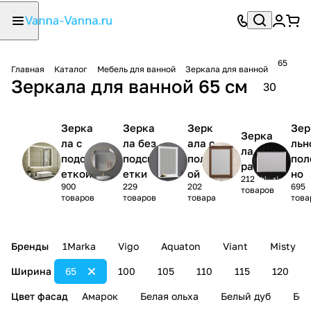
65
Главная
Каталог
Мебель для ванной
Зеркала для ванной
Зеркала для ванной 65 см
30
Зерка
Зерка
Зерк
Зер
Зерка
ла с
ла без
ала с
льн
ла в
подсв
подсв
полк
пол
раме
еткой
етки
ой
но
212
900
229
202
695
товаров
товаров
товаров
товара
това
Бренды
1Marka
Vigo
Aquaton
Viant
Misty
Ширина
65
100
105
110
115
120
Цвет фасад
Амарок
Белая ольха
Белый дуб
Бел