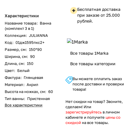
Бесплатная доставка
при заказе от 25.000
Характеристики
рублей.
Название товара
:
Ванна
(комплект 3 в 1)
Коллекция
:
JULIANNA
Код
:
01дж1595пкс2+
Размер, см
:
150*90
Все товары 1Marka
Ширина, см
:
90
Длина, см
:
150
Все товары категории
Цвет
:
Белый
Фактура
:
Глянцевая
Вы можете оплатить заказ
после доставки и проверки
Материал
:
Акрил
товара!
Высота на ножках, см
:
60
Тип ванны
:
Пристенная
Нет скидки на товар? Звоните,
Все характеристики
сделаем! Или
зарегистрируйтесь
в личном
кабинете и получите
цены со
скидкой
на все товары.