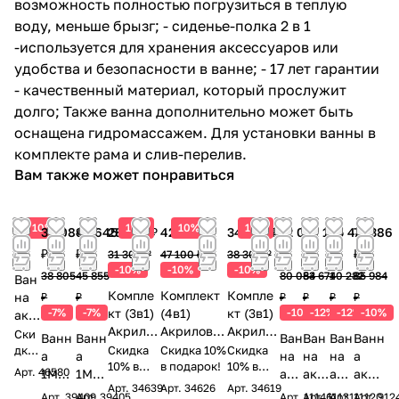
возможность полностью погрузиться в теплую
воду, меньше брызг; - сиденье-полка 2 в 1
-используется для хранения аксессуаров или
удобства и безопасности в ванне; - 17 лет гарантии
- качественный материал, который прослужит
долго; Также ванна дополнительно может быть
оснащена гидромассажем. Для установки ванны в
комплекте рама и слив-перелив.
Вам также может понравиться
10%
10%
10%
10%
20 268
36 089
42 645
28 170 ₽
42 390 ₽
34 470 ₽
72 075
48 110
35 448
77 386
₽
₽
₽
₽
₽
₽
₽
31 300 ₽
47 100 ₽
38 300 ₽
-10%
-10%
-10%
38 805
45 855
80 083
54 671
40 282
85 984
Ван
Компле
Комплект
Компле
на
₽
₽
₽
₽
₽
₽
-7%
-7%
кт (3в1)
(4в1)
кт (3в1)
-10%
-12%
-12%
-10%
акр
Акрило
Акрилова
Акрилов
ило
Ски
Ванн
Ванн
Ван
Ван
Ван
Ванн
вая
я ванна
ая
вая
дка
Скидка
Скидка 10%
Скидка
а
а
на
на
на
а
10%
ванна
10% в
TIMO
в подарок!
ванна
10% в
Alex
Арт.
46580
1Mar
1Mar
акр
акр
акр
акри
в
подарок!
подарок!
TIMO
VINO1590
TIMO
Bait
Арт.
34639
Арт.
34626
Арт.
34619
ka
ka
ило
ило
ило
лова
Арт.
39409
Арт.
39405
Арт.
Арт.
11146
11131
Арт.
Арт.
11120
912
под