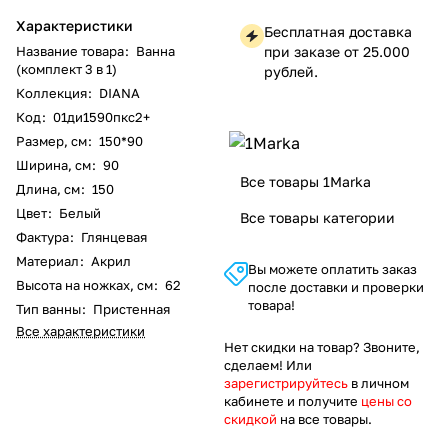
Характеристики
Бесплатная доставка
Название товара
:
Ванна
при заказе от 25.000
(комплект 3 в 1)
рублей.
Коллекция
:
DIANA
Код
:
01ди1590пкс2+
Размер, см
:
150*90
Ширина, см
:
90
Все товары 1Marka
Длина, см
:
150
Цвет
:
Белый
Все товары категории
Фактура
:
Глянцевая
Материал
:
Акрил
Вы можете оплатить заказ
Высота на ножках, см
:
62
после доставки и проверки
товара!
Тип ванны
:
Пристенная
Все характеристики
Нет скидки на товар? Звоните,
сделаем! Или
зарегистрируйтесь
в личном
кабинете и получите
цены со
скидкой
на все товары.