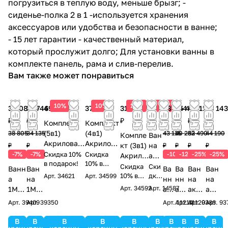
погрузиться в теплую воду, меньше брызг; -
сиденье-полка 2 в 1 -используется хранения
аксессуаров или удобства и безопасности в ванне;
- 15 лет гарантии - качественный материал,
который прослужит долго; Для установки ванны в
комплекте панель, рама и слив-перелив.
Вам также может понравиться
10%
10%
10%
10%
36 089
31 746
49 500 ₽
37 100 ₽
31 000
30 000
38 804
35 448
40 118
33 143
₽
₽
₽
₽
₽
₽
₽
₽
Комплект
Комплект
(5в1)
(4в1)
38 805
34 135
43 115
40 282
53 490
44 190
Компле
Ван
Акриловая
Акрилова
кт (3в1)
на
₽
₽
₽
₽
₽
₽
ванна
я ванна
-7%
-7%
Скидка 10%
Скидка
-10%
-12%
-25%
-25%
Акрило
акр
TIMO
в подарок!
TIMO
10% в
вая
ило
Скидка
Ски
Ванн
Ван
Ва
Ва
Ван
Ван
подарок!
HELLA1575
RITTA157
ванна
10% в
вая
дка
Арт.
34621
Арт.
34599
а
на
нн
нн
на
на
150*75*63+
0
подарок
10%
TIMO
Tim
Арт.
34592
Арт.
14587
1Mar
1Mar
а
а
акри
акр
Каркас +
150*70*63
!
в
RITTA15
o
ka
ka
ак
ак
лова
ило
Арт.
39409
Арт.
39350
Арт.
Арт.
11214
Арт.
11120
9386
Арт.
93
под
Слив-
+Каркас
60
Vin
JULI
MOD
ри
ри
я
вая
аро
перелив+Ф
+ Слив-
1500*60
o
ANN
ERN
лов
лов
Vagn
Vag
В
В
В
В
В
В
В
В
В
В
к!
ронтальна
перелив+
0*580+
150