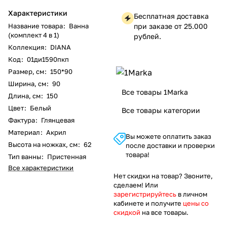
Характеристики
Бесплатная доставка
Название товара
:
Ванна
при заказе от 25.000
(комплект 4 в 1)
рублей.
Коллекция
:
DIANA
Код
:
01ди1590пкп
Размер, см
:
150*90
Ширина, см
:
90
Все товары 1Marka
Длина, см
:
150
Цвет
:
Белый
Все товары категории
Фактура
:
Глянцевая
Материал
:
Акрил
Вы можете оплатить заказ
Высота на ножках, см
:
62
после доставки и проверки
товара!
Тип ванны
:
Пристенная
Все характеристики
Нет скидки на товар? Звоните,
сделаем! Или
зарегистрируйтесь
в личном
кабинете и получите
цены со
скидкой
на все товары.