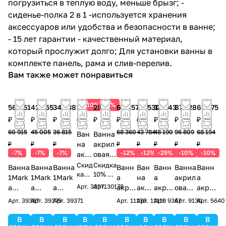
погрузиться в теплую воду, меньше брызг; -
сиденье-полка 2 в 1 -используется хранения
аксессуаров или удобства и безопасности в ванне;
- 15 лет гарантии - качественный материал,
который прослужит долго; Для установки ванны в
комплекте панель, рама и слив-перелив.
Вам также может понравиться
10%
10%
56 651
41 855
34 238
15 187
29 185
60 157
38 530
36 143
87 128
61 375
₽
₽
₽
₽
₽
₽
₽
₽
₽
₽
60 915
45 005
36 815
68 360
43 784
48 190
96 809
68 194
Ван
Ванна
на
акрил
₽
₽
₽
₽
₽
₽
₽
₽
-7%
-7%
-7%
-12%
-12%
-25%
-10%
-10%
акр
овая
ило
Alex
Скид
Скидка
Ванна
Ванна
Ванна
Ванн
Ван
Ванн
Ванна
Ванн
вая
ка
Baitler
10% в
1Mark
1Mark
1Mark
а
на
а
акрил
а
10%
подар
Erlit
Ладог
Арт.
33571
Арт.
30178
a
a
a
акри
акр
акри
овая
акри
в
ок!
Mod
а
DIANA
Conve
Conve
ловая
илов
ловая
Vayer
ловая
Арт.
39387
Арт.
39375
Арт.
39371
Арт.
11136
Арт.
11119
Арт.
9367
Арт.
9130
Арт.
5640
пода
ern
170x11
160x1
y
y
Relis
ая
Vagn
Boom
Vayer
рок!
170x
0 L
00 L
170*75
170*75
an
Relis
erpla
erang
Azalia
В
В
В
В
В
В
В
В
В
В
70
левая