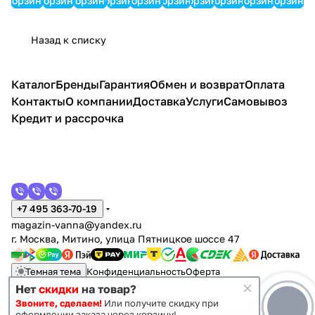
корзину
корзину
корзину
корзину
корзину
корзину
корзину
корзину
корзину
корзину
Компл
L
L
Sofi
an
st
170x9
170х1
ект
Компл
Компл
170х1
Elvir
Penel
0 L
05 R
Прем
ект
ект
05 L
a
ope
левая
права
Назад к списку
иум
Прем
Станд
левая
170х
170х7
я
иум
арт 2+
75
0
Каталог
Бренды
Гарантия
Обмен и возврат
Оплата
Контакты
О компании
Доставка
Услуги
Самовывоз
Кредит и рассрочка
+7 495 363-70-19
magazin-vanna@yandex.ru
г. Москва, Митино, улица Пятницкое шоссе 47
Темная тема
Конфиденциальность
Оферта
Нет
скидки
на товар?
Звоните, сделаем!
Или получите скидку при
© 2011 - 2026 Vanna-vanna.ru
оформлении заказа через корзину!