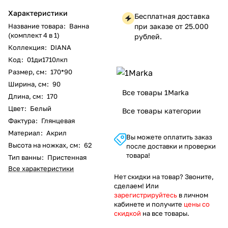
Характеристики
Бесплатная доставка
Название товара
:
Ванна
при заказе от 25.000
(комплект 4 в 1)
рублей.
Коллекция
:
DIANA
Код
:
01ди1710лкп
Размер, см
:
170*90
Ширина, см
:
90
Все товары 1Marka
Длина, см
:
170
Цвет
:
Белый
Все товары категории
Фактура
:
Глянцевая
Материал
:
Акрил
Вы можете оплатить заказ
Высота на ножках, см
:
62
после доставки и проверки
товара!
Тип ванны
:
Пристенная
Все характеристики
Нет скидки на товар? Звоните,
сделаем! Или
зарегистрируйтесь
в личном
кабинете и получите
цены со
скидкой
на все товары.