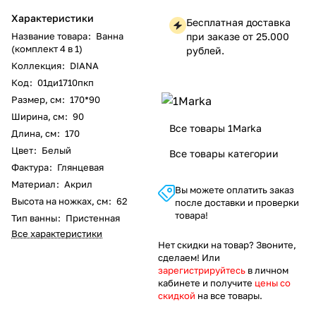
Характеристики
Бесплатная доставка
Название товара
:
Ванна
при заказе от 25.000
(комплект 4 в 1)
рублей.
Коллекция
:
DIANA
Код
:
01ди1710пкп
Размер, см
:
170*90
Ширина, см
:
90
Все товары 1Marka
Длина, см
:
170
Цвет
:
Белый
Все товары категории
Фактура
:
Глянцевая
Материал
:
Акрил
Вы можете оплатить заказ
Высота на ножках, см
:
62
после доставки и проверки
товара!
Тип ванны
:
Пристенная
Все характеристики
Нет скидки на товар? Звоните,
сделаем! Или
зарегистрируйтесь
в личном
кабинете и получите
цены со
скидкой
на все товары.