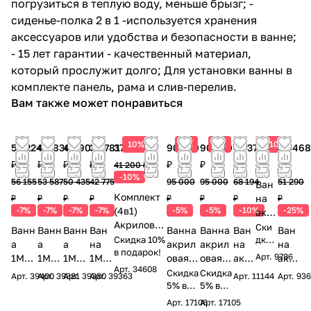
погрузиться в теплую воду, меньше брызг; -
сиденье-полка 2 в 1 -используется хранения
аксессуаров или удобства и безопасности в ванне;
- 15 лет гарантии - качественный материал,
который прослужит долго; Для установки ванны в
комплекте панель, рама и слив-перелив.
Вам также может понравиться
10%
5%
5%
10%
52 224
49 836
46 905
39 781
37 080 ₽
90 250
90 250
61 375
21 981
38 46
₽
₽
₽
₽
₽
₽
₽
₽
₽
41 200 ₽
-10%
56 155
53 587
50 435
42 775
95 000
95 000
68 194
51 290
Ван
Комплект
на
₽
₽
₽
₽
₽
₽
₽
₽
-7%
-7%
-7%
-7%
(4в1)
-5%
-5%
-10%
-25%
акр
Акриловая
ило
Ски
Ванн
Ванн
Ванн
Ван
Ванна
Ванна
Ван
Ван
ванна
Скидка 10%
вая
дка
а
а
а
на
акрил
акрил
на
на
TIMO
в подарок!
10%
Alex
Арт.
9786
1Mar
1Mar
1Mar
1Mar
овая
овая
акр
акр
в
RITTA1760
Baitl
Арт.
34608
ka
ka
ka
ka
Delice
Delice
ило
ило
Скидка
Скидка
Арт.
39400
Арт.
39381
Арт.
39380
Арт.
39363
Арт.
11144
Арт.
93
пода
1700*600*
er
«ALIS
DIAN
DIAN
MOD
Rondo
5% в
Rondo
5% в
вая
вая
рок!
580+Карк
Mic
подаро
подаро
A
A
A
ERN
170х76
170х76
Vaye
Vag
Арт.
17106
Арт.
17105
ас+Слив-
higa
к!
к!