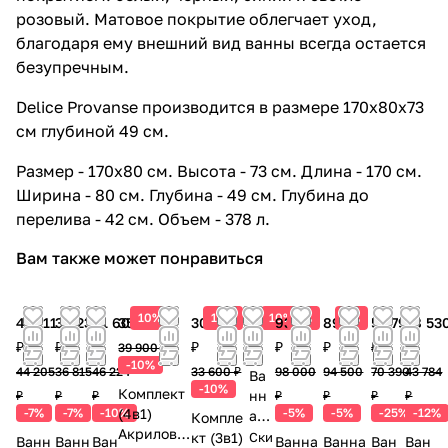
розовый. Матовое покрытие облегчает уход,
благодаря ему внешний вид ванны всегда остается
безупречным.
Delice Provanse производится в размере 170х80х73
см глубиной 49 см.
Размер - 170х80 см. Высота - 73 см. Длина - 170 см.
Ширина - 80 см. Глубина - 49 см. Глубина до
перелива - 42 см. Объем - 378 л.
Вам также может понравиться
10%
10%
10%
5%
5%
41 111
34 238
41 602
35 910 ₽
30 240
71 400
93 100
89 775
52 793
38 53
₽
₽
₽
₽
₽
₽
₽
₽
₽
39 900 ₽
-10%
44 205
36 815
46 224
33 600 ₽
98 000
94 500
70 390
43 784
Ва
-10%
Комплект
нн
₽
₽
₽
₽
₽
₽
₽
-7%
-7%
-10%
(4в1)
-5%
-5%
-25%
-12%
а
Компле
Акрилова
Esb
кт (3в1)
Ски
Ванн
Ванн
Ван
Ванна
Ванна
Ван
Ван