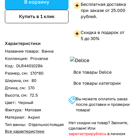
В корзину
Бесплатная доставка
при заказе от 25.000
Купить в 1 клик
рублей.
Скидка в подарок от
5 до 30%
Характеристики
Название товара
:
Ванна
Коллекция
:
Provanse
Код
:
DLR440102Bk
Все товары Delice
Размер, см
:
170*80
Ширина, см
:
80
Все товары категории
Длина, см
:
170
Высота, см
:
72.5
Вы можете оплатить заказ
Цвет
:
Черный
после доставки и проверки
Фактура
:
Матовая
товара!
Материал
:
Акрил
Нет скидки на товар? Звоните,
Тип ванны
:
Отдельностоящая
сделаем! Или
Все характеристики
зарегистрируйтесь
в личном