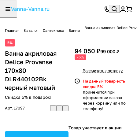
Ванна акриловая Delice Pro
Главная
Каталог
Сантехника
Ванны
5%
94 050 ₽
99 000 ₽
Ванна акриловая
-5%
Delice Provanse
170х80
Рассчитать доставку
DLR440102Bk
На данный товар есть
черный матовый
скидка 5%
применится при
Скидка 5% в подарок!
оформлении заказа
через корзину или по
Арт.
17097
телефону!
Товар участвует в акции