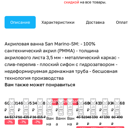
скидкой
на все товары.
Описание
Характеристики
Доставка
Оплат
Акриловая ванна San Marino-SM: - 100%
сантехнический акрил (PMMA) - толщина
акрилового листа 3,5 мм - металлический каркас -
слив-перелив - плоский сифон с гидрозатвором -
недеформируемая дренажная труба - бесшовная
технология производства
Вам также может понравиться
10%
10%
10%
60 001
46 905
34 238
24 800
73 950
25 200
35 660
36 143
35 393
45 368
₽
₽
₽
₽
₽
₽
₽
₽
₽
₽
64 517 ₽
50 435 ₽
36 815 ₽
40 523
48 190
47 190
60 490
Ван
Ванн
Ван
-7%
-7%
-7%
на
а
на
₽
₽
₽
₽