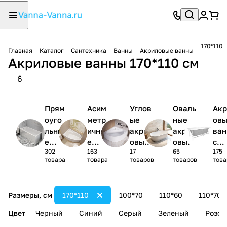
170*110
Главная
Каталог
Сантехника
Ванны
Акриловые ванны
Акриловые ванны 170*110 см
6
Прям
Асим
Углов
Оваль
Акр
оуго
метр
ые
ные
ов
льны
ичны
акрил
акрил
ва
е
е
овые
овые
с
302
163
17
65
175
акри
акри
ванны
ванны
кар
товара
товара
товаров
товаров
това
ловы
ловы
1/4
сом
е
е
круга
(ко
ванн
ванн
лек
Размеры, см
170*110
100*70
110*60
110*70
ы
ы
)
Цвет
Черный
Синий
Серый
Зеленый
Розов