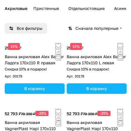
Акриловые
Пристенные
Отдельностоящие
Асимме
Все фильтры
Сначала популярные
10%
10%
29 185 ₽
29 185 ₽
Ванна акриловая Alex Baitler
Ванна акриловая Alex Baitler
Ладога 170x110 R правая
Ладога 170x110 L левая
Скидка 10% в подарок!
Скидка 10% в подарок!
Арт.
30179
Арт.
30178
В корзину
В корзину
52 793 ₽
-25%
52 793 ₽
-25%
70 390 ₽
70 390 ₽
Ванна акриловая
Ванна акриловая
VagnerPlast Hapi 170х110
VagnerPlast Hapi 170х110