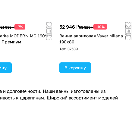
₽
52 946 ₽
-7%
-10%
51 985 ₽
58 829 ₽
arka MODERN MG 190*80
Ванна акриловая Vayer Milana
т Премиум
190x80
Арт.
37539
ину
В корзину
а и долговечности. Наши ванны изготовлены из
чивость к царапинам. Широкий ассортимент моделей