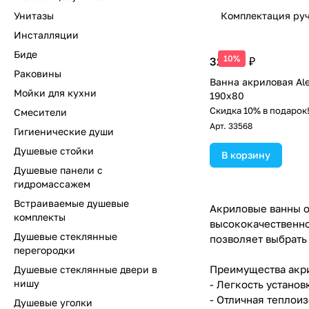
Унитазы
Комплектация ру
Инсталляции
Биде
10%
32 693 ₽
Раковины
Ванна акриловая Alex
Мойки для кухни
190x80
Скидка 10% в подарок
Смесители
Арт.
33568
Гигиенические души
Душевые стойки
В корзину
Душевые панели с
гидромассажем
Встраиваемые душевые
Акриловые ванны от
комплекты
высококачественно
Душевые стеклянные
позволяет выбрать
перегородки
Преимущества акри
Душевые стеклянные двери в
нишу
- Легкость установ
- Отличная теплои
Душевые уголки