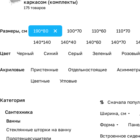
каркасом (комплекты)
175 товаров
Размеры, см
190*80
100*70
110*60
110*70
140*140
140*40
140*60
140*70
1
Цвет
Черный
Синий
Серый
Зеленый
Розовый
Акриловые
Пристенные
Отдельностоящие
Асимметр
Цветные
Угловые
Категория
Сначала попу
Сантехника
Ширина, см
Ванны
Форма
Пане
Стеклянные шторки на ванну
Встроенное сиден
Полотенцесушители