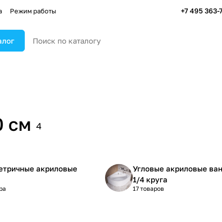
+7 495 363-
а
Режим работы
алог
0 см
4
етричные акриловые
Угловые акриловые ва
1/4 круга
ра
17 товаров