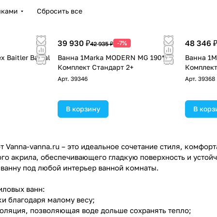
чками
Сбросить все
39 930 ₽
48 346 
-7%
42 935 ₽
 Baitler Baikal
Ванна 1Marka MODERN MG 190*80
Ванна 1M
Комплект Стандарт 2+
Комплек
!
Арт.
39346
Арт.
39368
В корзину
В корз
 Vanna-vanna.ru – это идеальное сочетание стиля, комфорт
го акрила, обеспечивающего гладкую поверхность и устой
 ванну под любой интерьер ванной комнаты.
ловых ванн:
ки благодаря малому весу;
золяция, позволяющая воде дольше сохранять тепло;