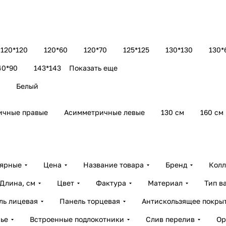
120*120
120*60
120*70
125*125
130*130
130*
40*90
143*143
Показать еще
Белый
ичные правые
Асимметричные левые
130 см
160 см
лярные
Цена
Название товара
Бренд
Колл
Длина, см
Цвет
Фактура
Материал
Тип в
ль лицевая
Панель торцевая
Антискользящее покры
ье
Встроенные подлокотники
Слив перелив
Ор