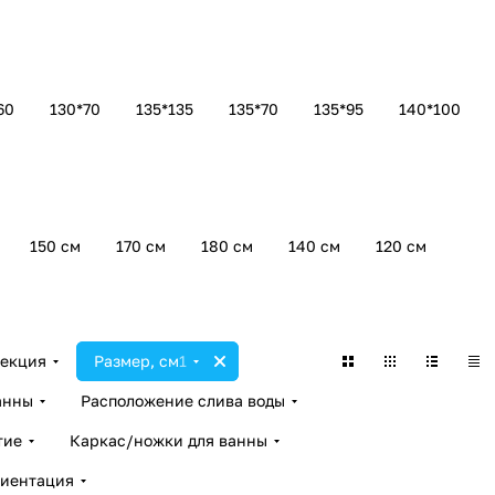
60
130*70
135*135
135*70
135*95
140*100
150 см
170 см
180 см
140 см
120 см
екция
Размер, см
1
анны
Расположение слива воды
тие
Каркас/ножки для ванны
иентация