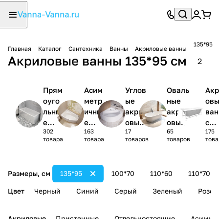
135*95
Главная
Каталог
Сантехника
Ванны
Акриловые ванны
Акриловые ванны 135*95 см
2
Прям
Асим
Углов
Оваль
Акр
оуго
метр
ые
ные
ов
льны
ичны
акрил
акрил
ва
е
е
овые
овые
с
302
163
17
65
175
акри
акри
ванны
ванны
кар
товара
товара
товаров
товаров
това
ловы
ловы
1/4
сом
е
е
круга
(ко
ванн
ванн
лек
Размеры, см
135*95
100*70
110*60
110*70
ы
ы
)
Цвет
Черный
Синий
Серый
Зеленый
Розов
Акриловые
Пристенные
Отдельностоящие
Асимме