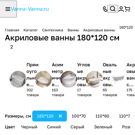
180*120
Главная
Каталог
Сантехника
Ванны
Акриловые ванны
Акриловые ванны 180*120 см
2
Прям
Асим
Углов
Оваль
Акр
оуго
метр
ые
ные
ов
льны
ичны
акрил
акрил
ва
е
е
овые
овые
с
302
163
17
65
175
акри
акри
ванны
ванны
кар
товара
товара
товаров
товаров
това
ловы
ловы
1/4
сом
е
е
круга
(ко
ванн
ванн
лек
Размеры, см
180*120
100*70
110*60
110*70
ы
ы
)
Цвет
Черный
Синий
Серый
Зеленый
Розов