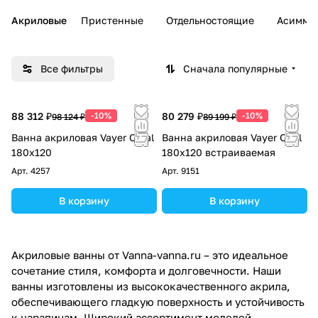
Акриловые
Пристенные
Отдельностоящие
Асимме
Все фильтры
Сначала популярные
88 312 ₽
-10%
80 279 ₽
-10%
98 124 ₽
89 199 ₽
Ванна акриловая Vayer Coral
Ванна акриловая Vayer Opal
180x120
180x120 встраиваемая
Арт.
4257
Арт.
9151
В корзину
В корзину
Акриловые ванны от Vanna-vanna.ru – это идеальное
сочетание стиля, комфорта и долговечности. Наши
ванны изготовлены из высококачественного акрила,
обеспечивающего гладкую поверхность и устойчивость
к царапинам. Широкий ассортимент моделей