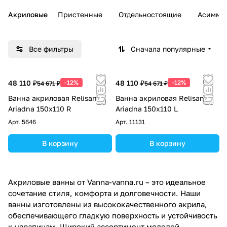
Акриловые
Пристенные
Отдельностоящие
Асимме
Все фильтры
Сначала популярные
48 110 ₽
-12%
48 110 ₽
-12%
54 671 ₽
54 671 ₽
Ванна акриловая Relisan
Ванна акриловая Relisan
Ariadna 150х110 R
Ariadna 150х110 L
Арт.
5646
Арт.
11131
В корзину
В корзину
Акриловые ванны от Vanna-vanna.ru – это идеальное
сочетание стиля, комфорта и долговечности. Наши
ванны изготовлены из высококачественного акрила,
обеспечивающего гладкую поверхность и устойчивость
к царапинам. Широкий ассортимент моделей