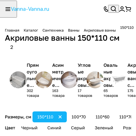
150*110
Главная
Каталог
Сантехника
Ванны
Акриловые ванны
Акриловые ванны 150*110 см
2
Прям
Асим
Углов
Оваль
Акр
оуго
метр
ые
ные
ов
льны
ичны
акрил
акрил
ва
е
е
овые
овые
с
302
163
17
65
175
акри
акри
ванны
ванны
кар
товара
товара
товаров
товаров
това
ловы
ловы
1/4
сом
е
е
круга
(ко
ванн
ванн
лек
Размеры, см
150*110
100*70
110*60
110*70
ы
ы
)
Цвет
Черный
Синий
Серый
Зеленый
Розов