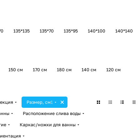
70
135*135
135*70
135*95
140*100
140*140
150 см
170 см
180 см
140 см
120 см
екция
Размер, см
1
анны
Расположение слива воды
тие
Каркас/ножки для ванны
иентация