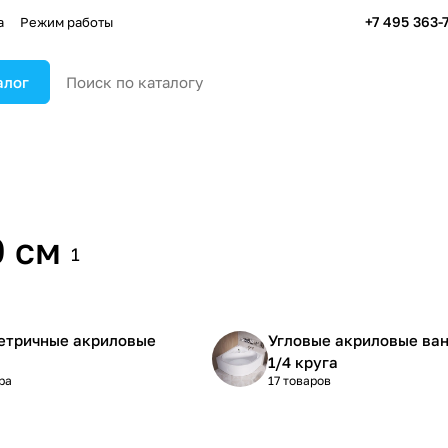
+7 495 363-
а
Режим работы
алог
 см
1
етричные акриловые
Угловые акриловые ва
1/4 круга
ра
17 товаров