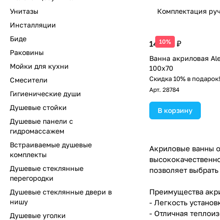
Унитазы
Комплектация ру
Инсталляции
Биде
10%
14 030 ₽
Раковины
Ванна акриловая Alex
Мойки для кухни
100х70
Скидка 10% в подарок
Смесители
Арт.
28784
Гигиенические души
Душевые стойки
В корзину
Душевые панели с
гидромассажем
Встраиваемые душевые
Акриловые ванны от
комплекты
высококачественно
Душевые стеклянные
позволяет выбрать
перегородки
Преимущества акри
Душевые стеклянные двери в
нишу
- Легкость установ
- Отличная теплои
Душевые уголки