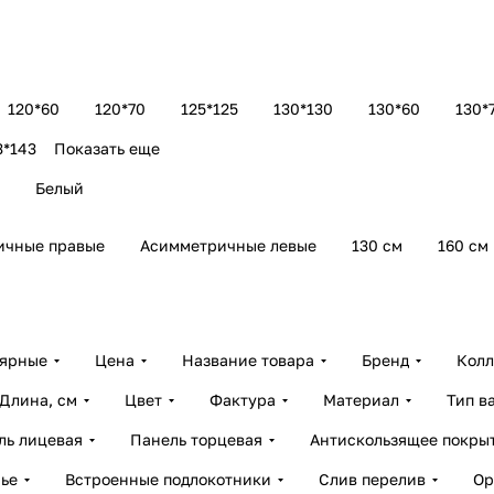
120*60
120*70
125*125
130*130
130*60
130*
3*143
Показать еще
Белый
ичные правые
Асимметричные левые
130 см
160 см
лярные
Цена
Название товара
Бренд
Колл
Длина, см
Цвет
Фактура
Материал
Тип в
ль лицевая
Панель торцевая
Антискользящее покры
ье
Встроенные подлокотники
Слив перелив
Ор