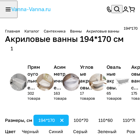
194*170
Главная
Каталог
Сантехника
Ванны
Акриловые ванны
Акриловые ванны 194*170 см
1
Прям
Асим
Углов
Оваль
Акр
оуго
метр
ые
ные
ов
льны
ичны
акрил
акрил
ва
е
е
овые
овые
с
302
163
17
65
175
акри
акри
ванны
ванны
кар
товара
товара
товаров
товаров
това
ловы
ловы
1/4
сом
е
е
круга
(ко
ванн
ванн
лек
Размеры, см
194*170
100*70
110*60
110*70
ы
ы
)
Цвет
Черный
Синий
Серый
Зеленый
Розов