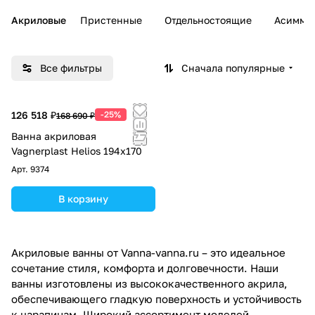
Акриловые
Пристенные
Отдельностоящие
Асимме
Все фильтры
Сначала популярные
126 518 ₽
-25%
168 690 ₽
Ванна акриловая
Vagnerplast Helios 194х170
Арт.
9374
В корзину
Акриловые ванны от Vanna-vanna.ru – это идеальное
сочетание стиля, комфорта и долговечности. Наши
ванны изготовлены из высококачественного акрила,
обеспечивающего гладкую поверхность и устойчивость
к царапинам. Широкий ассортимент моделей