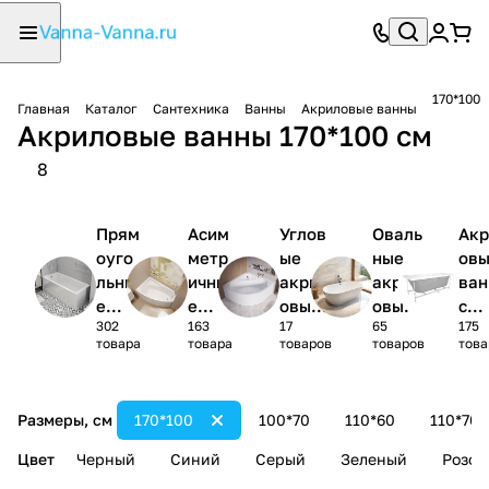
170*100
Главная
Каталог
Сантехника
Ванны
Акриловые ванны
Акриловые ванны 170*100 см
8
Прям
Асим
Углов
Оваль
Акр
оуго
метр
ые
ные
ов
льны
ичны
акрил
акрил
ва
е
е
овые
овые
с
302
163
17
65
175
акри
акри
ванны
ванны
кар
товара
товара
товаров
товаров
това
ловы
ловы
1/4
сом
е
е
круга
(ко
ванн
ванн
лек
Размеры, см
170*100
100*70
110*60
110*70
ы
ы
)
Цвет
Черный
Синий
Серый
Зеленый
Розов