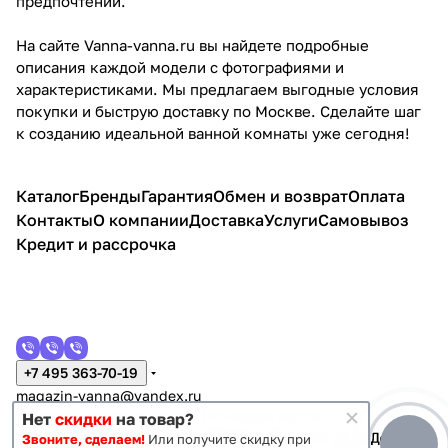
предпочтений.
На сайте Vanna-vanna.ru вы найдете подробные
описания каждой модели с фотографиями и
характеристиками. Мы предлагаем выгодные условия
покупки и быструю доставку по Москве. Сделайте шаг
к созданию идеальной ванной комнаты уже сегодня!
Каталог
Бренды
Гарантия
Обмен и возврат
Оплата
Контакты
О компании
Доставка
Услуги
Самовывоз
Кредит и рассрочка
+7 495 363-70-19
magazin-vanna@yandex.ru
г. Москва, Митино, улица Пятницкое шоссе 47
Нет
скидки
на товар?
Звоните, сделаем!
Или получите скидку при