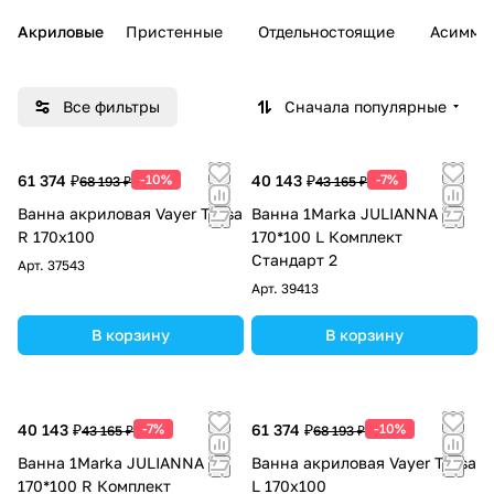
Акриловые
Пристенные
Отдельностоящие
Асимме
Все фильтры
Сначала популярные
61 374 ₽
-10%
40 143 ₽
-7%
68 193 ₽
43 165 ₽
Ванна акриловая Vayer Tessa
Ванна 1Marka JULIANNA
R 170х100
170*100 L Комплект
Стандарт 2
Арт.
37543
Арт.
39413
В корзину
В корзину
40 143 ₽
-7%
61 374 ₽
-10%
43 165 ₽
68 193 ₽
Ванна 1Marka JULIANNA
Ванна акриловая Vayer Tessa
170*100 R Комплект
L 170х100