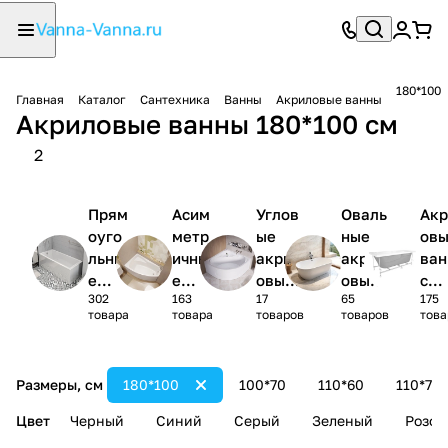
180*100
Главная
Каталог
Сантехника
Ванны
Акриловые ванны
Акриловые ванны 180*100 см
2
Прям
Асим
Углов
Оваль
Акр
оуго
метр
ые
ные
ов
льны
ичны
акрил
акрил
ва
е
е
овые
овые
с
302
163
17
65
175
акри
акри
ванны
ванны
кар
товара
товара
товаров
товаров
това
ловы
ловы
1/4
сом
е
е
круга
(ко
ванн
ванн
лек
Размеры, см
180*100
100*70
110*60
110*70
ы
ы
)
Цвет
Черный
Синий
Серый
Зеленый
Розов