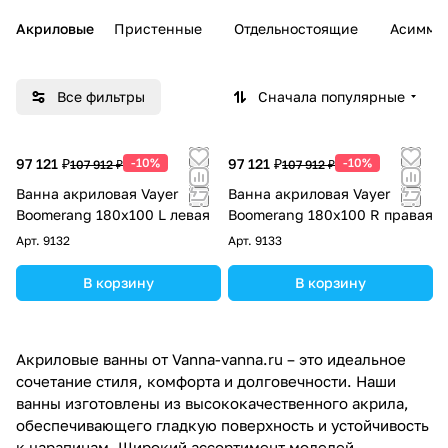
Акриловые
Пристенные
Отдельностоящие
Асимме
Все фильтры
Сначала популярные
97 121 ₽
-10%
97 121 ₽
-10%
107 912 ₽
107 912 ₽
Ванна акриловая Vayer
Ванна акриловая Vayer
Boomerang 180x100 L левая
Boomerang 180x100 R правая
Арт.
9132
Арт.
9133
В корзину
В корзину
Акриловые ванны от Vanna-vanna.ru – это идеальное
сочетание стиля, комфорта и долговечности. Наши
ванны изготовлены из высококачественного акрила,
обеспечивающего гладкую поверхность и устойчивость
к царапинам. Широкий ассортимент моделей