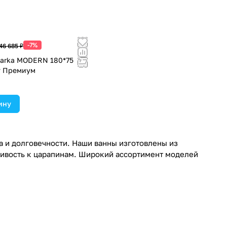
-7%
46 685 ₽
arka MODERN 180*75
т Премиум
ину
а и долговечности. Наши ванны изготовлены из
чивость к царапинам. Широкий ассортимент моделей