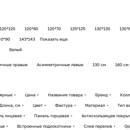
120*120
120*60
120*70
125*125
130*130
130*
40*90
143*143
Показать еще
Белый
ичные правые
Асимметричные левые
130 см
160 см
лярные
Цена
Название товара
Бренд
Колл
Длина, см
Цвет
Фактура
Материал
Тип в
ль лицевая
Панель торцевая
Антискользящее покры
ье
Встроенные подлокотники
Слив перелив
Ор