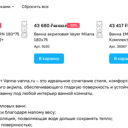
чками
Сбросить все
43 680 ₽
43 417 ₽
-10%
48 533 ₽
RN 180*75
Ванна акриловая Vayer Milana
Ванна 1M
2+
180x75
Комплек
Арт.
9150
Арт.
39367
В корзину
В корз
 Vanna-vanna.ru – это идеальное сочетание стиля, комфорт
го акрила, обеспечивающего гладкую поверхность и устой
 ванну под любой интерьер ванной комнаты.
ловых ванн:
ки благодаря малому весу;
золяция, позволяющая воде дольше сохранять тепло;
а поверхностью;