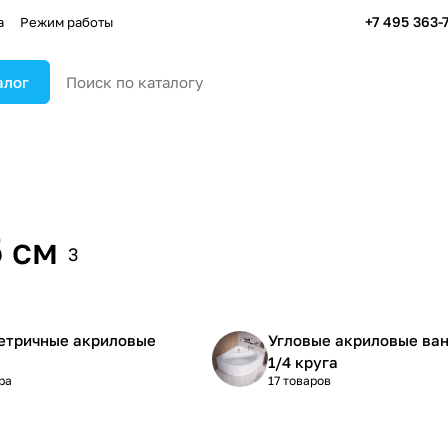
+7 495 363-
а
Режим работы
алог
 см
3
етричные акриловые
Угловые акриловые ва
1/4 круга
ра
17 товаров