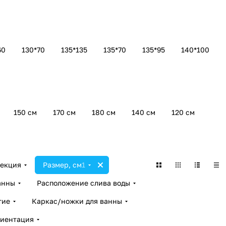
60
130*70
135*135
135*70
135*95
140*100
150 см
170 см
180 см
140 см
120 см
екция
Размер, см
1
анны
Расположение слива воды
тие
Каркас/ножки для ванны
иентация