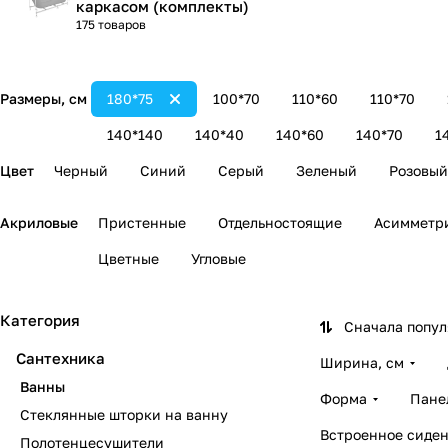
каркасом (комплекты)
175 товаров
Размеры, см
180*75
100*70
110*60
110*70
140*140
140*40
140*60
140*70
1
Цвет
Черный
Синий
Серый
Зеленый
Розовый
Акриловые
Пристенные
Отдельностоящие
Асимметр
Цветные
Угловые
Категория
Сначала попу
Сантехника
Ширина, см
Ванны
Форма
Пане
Стеклянные шторки на ванну
Встроенное сиден
Полотенцесушители