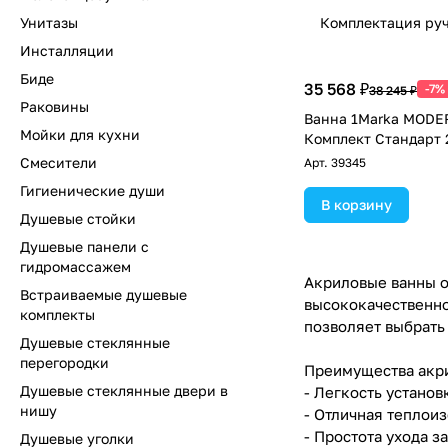
Унитазы
Комплектация ру
Инсталляции
Биде
35 568 ₽
-7%
38 245 ₽
Раковины
Ванна 1Marka MODE
Мойки для кухни
Комплект Стандарт 
Смесители
Арт.
39345
Гигиенические души
В корзину
Душевые стойки
Душевые панели с
гидромассажем
Акриловые ванны от
Встраиваемые душевые
высококачественно
комплекты
позволяет выбрать
Душевые стеклянные
перегородки
Преимущества акри
Душевые стеклянные двери в
- Легкость установ
нишу
- Отличная теплои
- Простота ухода з
Душевые уголки