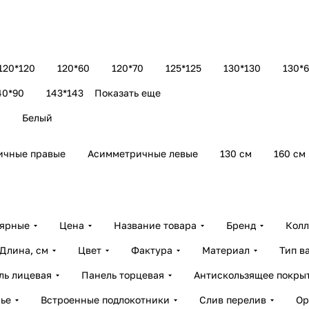
120*120
120*60
120*70
125*125
130*130
130*
40*90
143*143
Показать еще
Белый
ичные правые
Асимметричные левые
130 см
160 см
лярные
Цена
Название товара
Бренд
Колл
Длина, см
Цвет
Фактура
Материал
Тип в
ль лицевая
Панель торцевая
Антискользящее покры
ье
Встроенные подлокотники
Слив перелив
Ор