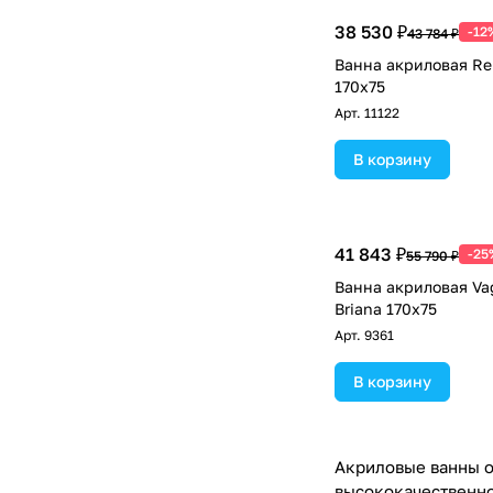
38 530 ₽
-12
43 784 ₽
Ванна акриловая Rel
170х75
Арт.
11122
В корзину
41 843 ₽
-25
55 790 ₽
Ванна акриловая Va
Briana 170х75
Арт.
9361
В корзину
Акриловые ванны от
высококачественно