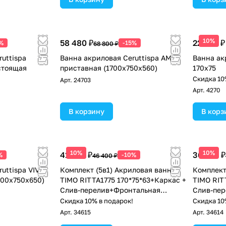
10%
58 480 ₽
22 473 ₽
%
-15%
68 800 ₽
uttispa
Ванна акриловая Ceruttispa AMI R
Ванна акр
стоящая
приставная (1700x750x560)
170x75
Скидка 10
Арт.
24703
Арт.
4270
В корзину
В корз
10%
10%
41 760 ₽
36 810 ₽
%
-10%
46 400 ₽
uttispa VIVA
Комплект (5в1) Акриловая ванна
Комплект
700x750x650)
TIMO RITTA1775 170*75*63+Каркас +
TIMO RIT
Слив-перелив+Фронтальная
Слив-пер
панель+Торцевая панель
Скидка 10% в подарок!
Скидка 10
Арт.
34615
Арт.
34614