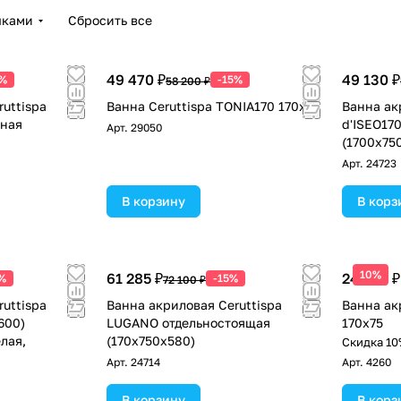
чками
Сбросить все
49 470 ₽
49 130 ₽
5%
-15%
58 200 ₽
uttispa
Ванна Ceruttispa TONIA170 170x75
Ванна ак
ная
d'ISEO17
Арт.
29050
(1700x75
Арт.
24723
В корзину
В корз
10%
61 285 ₽
24 293 ₽
%
-15%
72 100 ₽
uttispa
Ванна акриловая Ceruttispa
Ванна акр
600)
LUGANO отдельностоящая
170x75
лая,
(170х750х580)
Скидка 10
Арт.
24714
Арт.
4260
В корзину
В корз