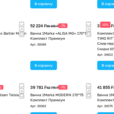
В корзину
В корз
10%
52 224 ₽
31 140 ₽
-7%
56 155 ₽
x Baitler Madin
Ванна 1Marka «ALISA MG» 170*75 L
Комплект
Комплект Премиум
TIMO RIT
Слив-пер
!
Арт.
39399
Скидка 10
Арт.
34613
В корзину
В корз
39 781 ₽
41 855 ₽
%
-7%
42 775 ₽
isan Taisia
Ванна 1Marka MODERN 170*75
Ванна 1M
Комплект Премиум
Комплек
Арт.
39363
Арт.
39375