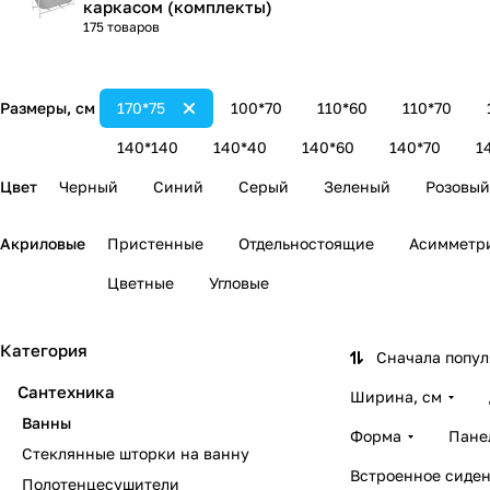
каркасом (комплекты)
175 товаров
Размеры, см
170*75
100*70
110*60
110*70
140*140
140*40
140*60
140*70
1
Цвет
Черный
Синий
Серый
Зеленый
Розовый
Акриловые
Пристенные
Отдельностоящие
Асимметр
Цветные
Угловые
Категория
Сначала попу
Сантехника
Ширина, см
Ванны
Форма
Пане
Стеклянные шторки на ванну
Встроенное сиден
Полотенцесушители