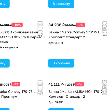
ину
В корзину
34 238 ₽
-10%
-7%
34 600 ₽
36 815 ₽
 (3в1) Акриловая ванна
Ванна 1Marka Convey 170*75 L
TA1775 170*75*63+Каркас +
Комплект Стандарт 2+
елив
Арт.
39371
% в подарок!
ину
В корзину
41 111 ₽
-7%
-7%
45 005 ₽
44 205 ₽
arka Convey 170*75 L
Ванна 1Marka «ALISA MG» 170*75 L
т Премиум
Комплект Стандарт 2
Арт.
39397