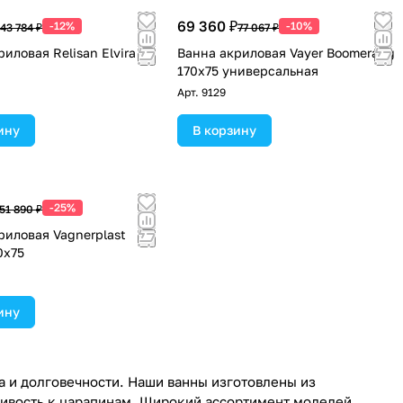
69 360 ₽
-12%
-10%
43 784 ₽
77 067 ₽
иловая Relisan Elvira
Ванна акриловая Vayer Boomerang
170x75 универсальная
Арт.
9129
ину
В корзину
-25%
51 890 ₽
риловая Vagnerplast
0х75
ину
а и долговечности. Наши ванны изготовлены из
чивость к царапинам. Широкий ассортимент моделей