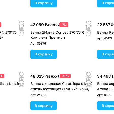
В корзину
В корз
42 069 ₽
22 867 ₽
-7%
45 235 ₽
RN 170*75
Ванна 1Marka Convey 170*75 R
Ванна Re
2+
Комплект Премиум
Арт.
40171
Арт.
39376
В корзину
В корз
48 025 ₽
34 493 
2%
-15%
56 500 ₽
isan Kristina
Ванна акриловая Ceruttispa d'ISEO
Ванна ак
отдельностоящая (1700x750x560)
Aronia 17
Арт.
24713
Арт.
9380
В корзину
В корз