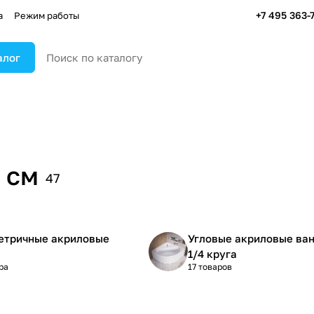
+7 495 363-
а
Режим работы
алог
 см
47
етричные акриловые
Угловые акриловые ва
1/4 круга
ра
17 товаров