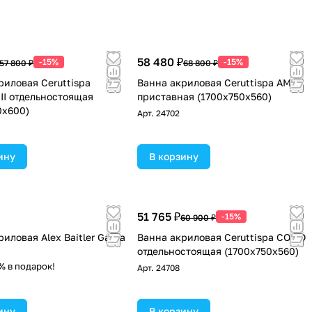
58 480 ₽
-15%
-15%
57 800 ₽
68 800 ₽
риловая Ceruttispa
Ванна акриловая Ceruttispa AMI L
0II отдельностоящая
приставная (1700x750x560)
0x600)
Арт.
24702
ину
В корзину
51 765 ₽
-15%
60 900 ₽
иловая Alex Baitler Garda
Ванна акриловая Ceruttispa COMO
отдельностоящая (1700x750x560)
% в подарок!
Арт.
24708
ину
В корзину