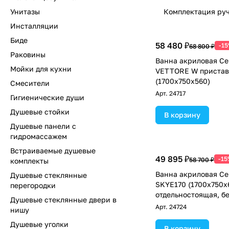
Унитазы
Комплектация ру
Инсталляции
Биде
58 480 ₽
-1
68 800 ₽
Раковины
Ванна акриловая Cer
Мойки для кухни
VETTORE W пристав
(1700x750x560)
Смесители
Арт.
24717
Гигиенические души
Душевые стойки
В корзину
Душевые панели с
гидромассажем
Встраиваемые душевые
49 895 ₽
-15
58 700 ₽
комплекты
Ванна акриловая Cer
Душевые стеклянные
SKYE170 (1700x750x
перегородки
отдельностоящая, бе
Душевые стеклянные двери в
Арт.
24724
нишу
Душевые уголки
В корзину