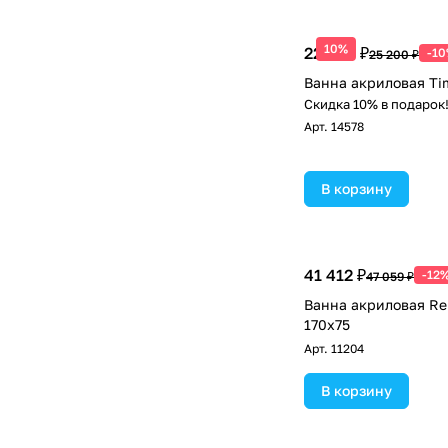
10%
22 680 ₽
-1
25 200 ₽
Ванна акриловая Tim
Скидка 10% в подарок
Арт.
14578
В корзину
41 412 ₽
-12
47 059 ₽
Ванна акриловая Rel
170х75
Арт.
11204
В корзину