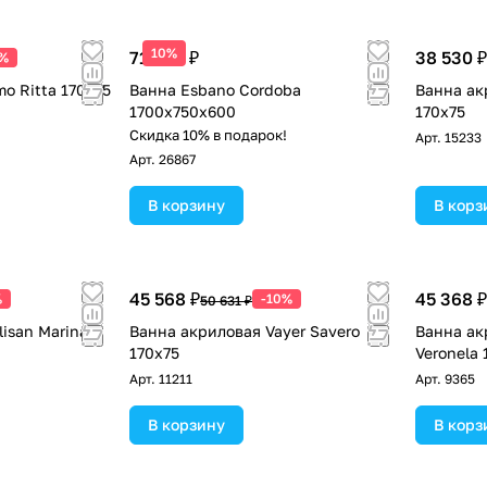
10%
71 400 ₽
38 530 ₽
0%
o Ritta 170x75
Ванна Esbano Cordoba
Ванна акр
1700x750x600
170х75
!
Скидка 10% в подарок!
Арт.
15233
Арт.
26867
В корзину
В корз
45 568 ₽
45 368 ₽
%
-10%
50 631 ₽
isan Marina
Ванна акриловая Vayer Savero
Ванна ак
170x75
Veronela 
Арт.
11211
Арт.
9365
В корзину
В корз