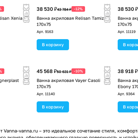
38 530 ₽
38 530 ₽
%
-12%
43 784 ₽
isan Xenia
Ванна акриловая Relisan Tamiza
Ванна акр
170x75
170х75
Арт.
9163
Арт.
11119
В корзину
В корз
45 568 ₽
38 918 ₽
%
-10%
50 631 ₽
gnerplast
Ванна акриловая Vayer Casoli
Ванна ак
170х75
Ebony 17
Арт.
11140
Арт.
9364
В корзину
В корз
 Vanna-vanna.ru – это идеальное сочетание стиля, комфорт
го акрила, обеспечивающего гладкую поверхность и устой