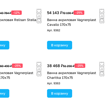
54 143 ₽
-12%
-25%
43 784 ₽
72 190 ₽
иловая Relisan Stella
Ванна акриловая Vagnerplast
Cavallo 170х75
Арт.
9362
ину
В корзину
38 468 ₽
-25%
-25%
60 490 ₽
51 290 ₽
риловая Vagnerplast
Ванна акриловая Vagnerplast
170х75
Charitka 170х75
Арт.
9363
ину
В корзину