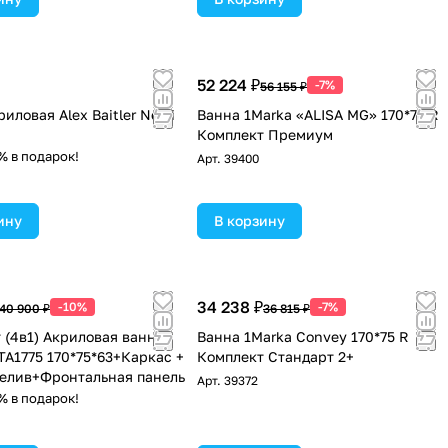
52 224 ₽
-7%
56 155 ₽
иловая Alex Baitler Nemi
Ванна 1Marka «ALISA MG» 170*75 R
Комплект Премиум
% в подарок!
Арт.
39400
ину
В корзину
34 238 ₽
-10%
-7%
40 900 ₽
36 815 ₽
 (4в1) Акриловая ванна
Ванна 1Marka Convey 170*75 R
TA1775 170*75*63+Каркас +
Комплект Стандарт 2+
елив+Фронтальная панель
Арт.
39372
% в подарок!