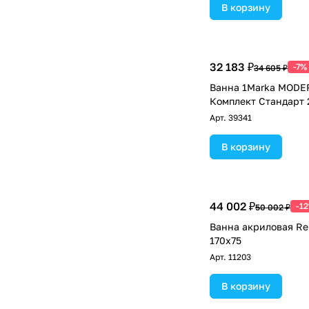
В корзину
32 183 ₽
-7%
34 605 ₽
Ванна 1Marka MODE
Комплект Стандарт 
Арт.
39341
В корзину
44 002 ₽
-1
50 002 ₽
Ванна акриловая Rel
170х75
Арт.
11203
В корзину