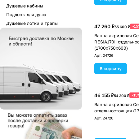
Душевые кабины
Поддоны для душа
Душевые лотки и трапы
47 260 ₽
-15
55 600 ₽
Ванна акриловая Cer
RESIA170II отдельно
(1700x750x600)
Арт.
24726
В корзину
46 155 ₽
-15
54 300 ₽
Ванна акриловая Cer
отдельностоящая (1
Арт.
24720