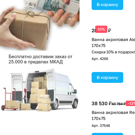
В корзину
10%
28 655 ₽
Ванна акриловая Ale
170x75
Скидка 10% в подарок
Арт.
4266
В корзину
38 530 ₽
-12
43 784 ₽
Ванна акриловая Rel
170x75
Арт.
37548