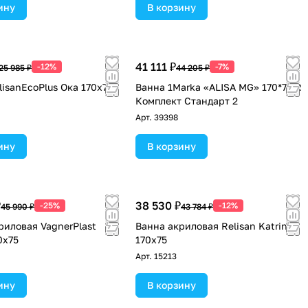
ину
В корзину
41 111 ₽
-12%
-7%
25 985 ₽
44 205 ₽
lisanEcoPlus Ока 170х75
Ванна 1Marka «ALISA MG» 170*75 R
Комплект Стандарт 2
Арт.
39398
ину
В корзину
₽
38 530 ₽
-25%
-12%
45 990 ₽
43 784 ₽
риловая VagnerPlast
Ванна акриловая Relisan Katrin
0х75
170х75
Арт.
15213
ину
В корзину