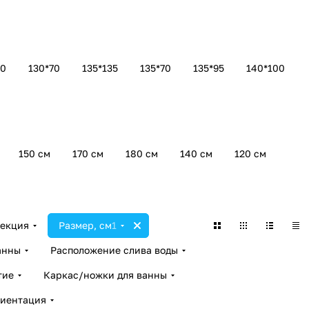
60
130*70
135*135
135*70
135*95
140*100
150 см
170 см
180 см
140 см
120 см
екция
Размер, см
1
анны
Расположение слива воды
тие
Каркас/ножки для ванны
иентация