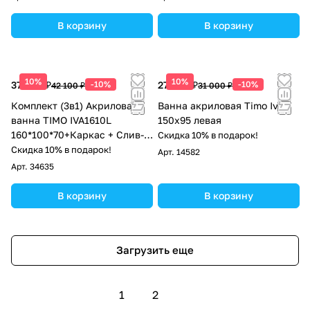
В корзину
В корзину
10%
10%
37 890 ₽
-10%
27 900 ₽
-10%
42 100 ₽
31 000 ₽
Комплект (3в1) Акриловая
Ванна акриловая Timo Iva
ванна TIMO IVA1610L
150x95 левая
160*100*70+Каркас + Слив-
Скидка 10% в подарок!
перелив
Скидка 10% в подарок!
Арт.
14582
Арт.
34635
В корзину
В корзину
Загрузить еще
1
2