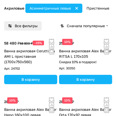
Акриловые
Асимметричные левые
Пристенные
Все фильтры
Сначала популярные
10%
58 480 ₽
-15%
25 294 ₽
68 800 ₽
Ванна акриловая Ceruttispa
Ванна акриловая Alex Baitler
AMI L приставная
RITSA L 170х105
(1700x750x560)
Скидка 10% в подарок!
Арт.
30350
Арт.
24702
В корзину
В корзину
10%
10%
28 212 ₽
28 991 ₽
Ванна акриловая Alex Baitler
Ванна акриловая Alex Baitler
Неро 160х100 левая
Orta 170x92 левая