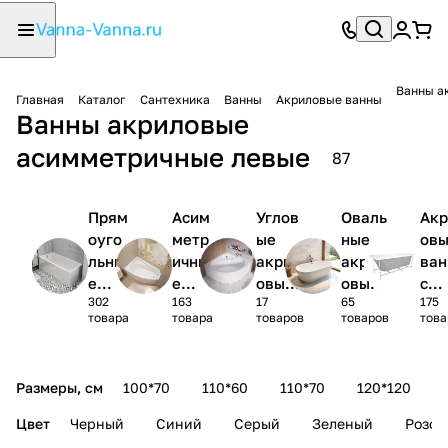
Ванны а
Главная
Каталог
Сантехника
Ванны
Акриловые ванны
Ванны акриловые
асимметричные левые
87
Прям
Асим
Углов
Оваль
Акр
оуго
метр
ые
ные
ов
льны
ичны
акрил
акрил
ва
е
е
овые
овые
с
302
163
17
65
175
акри
акри
ванны
ванны
кар
товара
товара
товаров
товаров
това
ловы
ловы
1/4
сом
е
е
круга
(ко
ванн
ванн
лек
Размеры, см
100*70
110*60
110*70
120*120
ы
ы
)
Цвет
Черный
Синий
Серый
Зеленый
Розов