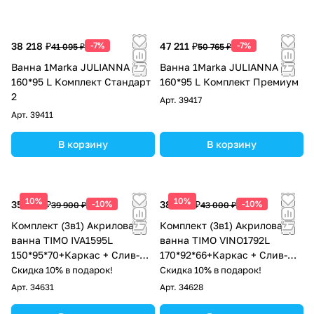
38 218 ₽
-7%
47 211 ₽
-7%
41 095 ₽
50 765 ₽
Ванна 1Marka JULIANNA
Ванна 1Marka JULIANNA
160*95 L Комплект Стандарт
160*95 L Комплект Премиум
2
Арт.
39417
Арт.
39411
В корзину
В корзину
10%
10%
35 910 ₽
-10%
38 700 ₽
-10%
39 900 ₽
43 000 ₽
Комплект (3в1) Акриловая
Комплект (3в1) Акриловая
ванна TIMO IVA1595L
ванна TIMO VINO1792L
150*95*70+Каркас + Слив-
170*92*66+Каркас + Слив-
перелив
перелив
Скидка 10% в подарок!
Скидка 10% в подарок!
Арт.
34631
Арт.
34628