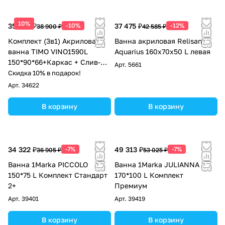
10%
35 010 ₽
-10%
37 475 ₽
-12%
38 900 ₽
42 585 ₽
Комплект (3в1) Акриловая
Ванна акриловая Relisan
ванна TIMO VINO1590L
Aquarius 160х70х50 L левая
150*90*66+Каркас + Слив-
Арт.
5661
перелив
Скидка 10% в подарок!
Арт.
34622
В корзину
В корзину
34 322 ₽
-7%
49 313 ₽
-7%
36 905 ₽
53 025 ₽
Ванна 1Marka PICCOLO
Ванна 1Marka JULIANNA
150*75 L Комплект Стандарт
170*100 L Комплект
2+
Премиум
Арт.
39401
Арт.
39419
В корзину
В корзину