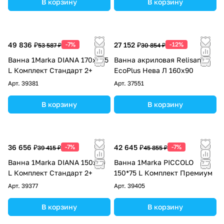
В корзину
В корзину
49 836 ₽
-7%
27 152 ₽
-12%
53 587 ₽
30 854 ₽
Ванна 1Marka DIANA 170x105
Ванна акриловая Relisan
L Комплект Стандарт 2+
EcoPlus Нева Л 160х90
Арт.
39381
Арт.
37551
В корзину
В корзину
36 656 ₽
-7%
42 645 ₽
-7%
39 415 ₽
45 855 ₽
Ванна 1Marka DIANA 150x90
Ванна 1Marka PICCOLO
L Комплект Стандарт 2+
150*75 L Комплект Премиум
Арт.
39377
Арт.
39405
В корзину
В корзину