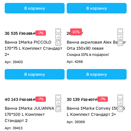
В корзину
В корзину
10%
36 535 ₽
-7%
26 213 ₽
39 285 ₽
Ванна 1Marka PICCOLO
Ванна акриловая Alex Baitler
170*75 L Комплект Стандарт
Orta 150x90 левая
2+
Скидка 10% в подарок!
Арт.
4268
Арт.
39403
В корзину
В корзину
40 143 ₽
-7%
30 139 ₽
-7%
43 165 ₽
32 407 ₽
Ванна 1Marka JULIANNA
Ванна 1Marka Convey 150*75
170*100 L Комплект
L Комплект Стандарт 2+
Стандарт 2
Арт.
39369
Арт.
39413