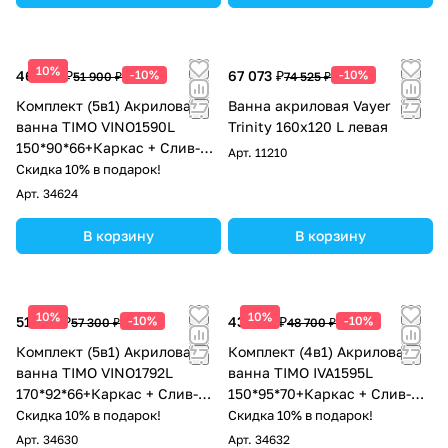
10%
46 710 ₽
-10%
67 073 ₽
-10%
51 900 ₽
74 525 ₽
Комплект (5в1) Акриловая
Ванна акриловая Vayer
ванна TIMO VINO1590L
Trinity 160x120 L левая
150*90*66+Каркас + Слив-
Арт.
11210
перелив+Фронтальная
Скидка 10% в подарок!
панель+Торцевая панель
Арт.
34624
В корзину
В корзину
10%
10%
51 570 ₽
-10%
43 830 ₽
-10%
57 300 ₽
48 700 ₽
Комплект (5в1) Акриловая
Комплект (4в1) Акриловая
ванна TIMO VINO1792L
ванна TIMO IVA1595L
170*92*66+Каркас + Слив-
150*95*70+Каркас + Слив-
перелив+Фронтальная
перелив+Фронтальная
Скидка 10% в подарок!
Скидка 10% в подарок!
панель+Торцевая панель
панель
Арт.
34630
Арт.
34632