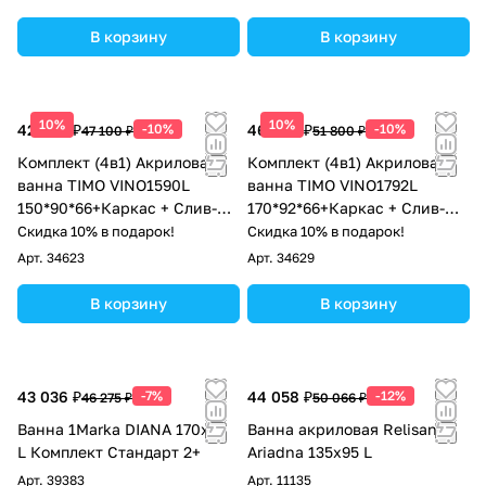
В корзину
В корзину
10%
10%
42 390 ₽
-10%
46 620 ₽
-10%
47 100 ₽
51 800 ₽
Комплект (4в1) Акриловая
Комплект (4в1) Акриловая
ванна TIMO VINO1590L
ванна TIMO VINO1792L
150*90*66+Каркас + Слив-
170*92*66+Каркас + Слив-
перелив+Фронтальная
перелив+Фронтальная
Скидка 10% в подарок!
Скидка 10% в подарок!
панель
панель
Арт.
34623
Арт.
34629
В корзину
В корзину
43 036 ₽
-7%
44 058 ₽
-12%
46 275 ₽
50 066 ₽
Ванна 1Marka DIANA 170x90
Ванна акриловая Relisan
L Комплект Стандарт 2+
Ariadna 135х95 L
Арт.
39383
Арт.
11135