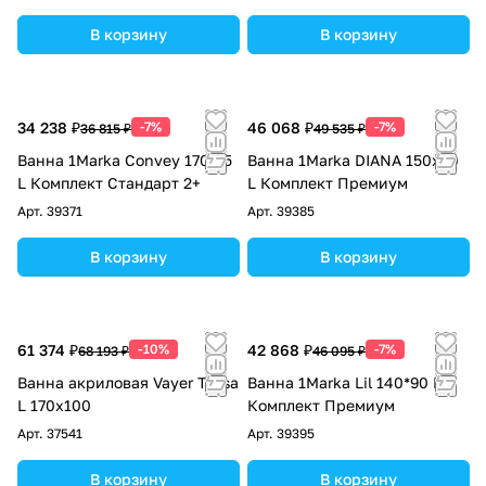
В корзину
В корзину
34 238 ₽
-7%
46 068 ₽
-7%
36 815 ₽
49 535 ₽
Ванна 1Marka Convey 170*75
Ванна 1Marka DIANA 150x90
L Комплект Стандарт 2+
L Комплект Премиум
Арт.
39371
Арт.
39385
В корзину
В корзину
61 374 ₽
-10%
42 868 ₽
-7%
68 193 ₽
46 095 ₽
Ванна акриловая Vayer Tessa
Ванна 1Marka Lil 140*90 L
L 170х100
Комплект Премиум
Арт.
37541
Арт.
39395
В корзину
В корзину