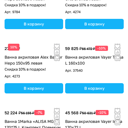
Скидка 10% в подарок!
Скидка 10% в подарок!
Арт.
9784
Арт.
4274
В корзину
В корзину
10%
27 215 ₽
59 825 ₽
-10%
66 472 ₽
Ванна акриловая Alex Baitler
Ванна акриловая Vayer Tessa
Неро 150х95 левая
L 160х100
Скидка 10% в подарок!
Арт.
37540
Арт.
4273
В корзину
В корзину
52 224 ₽
-7%
45 568 ₽
-10%
56 155 ₽
50 631 ₽
Ванна 1Marka «ALISA MG»
Ванна акриловая Vayer Irena
170*75 L Комплект Премиум
170х72 L