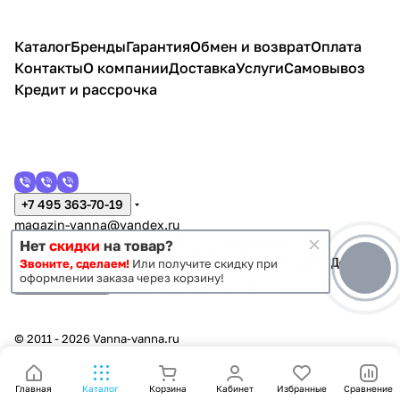
Каталог
Бренды
Гарантия
Обмен и возврат
Оплата
Контакты
О компании
Доставка
Услуги
Самовывоз
Кредит и рассрочка
+7 495 363-70-19
magazin-vanna@yandex.ru
г. Москва, Митино, улица Пятницкое шоссе 47
Нет
скидки
на товар?
Звоните, сделаем!
Или получите скидку при
оформлении заказа через корзину!
Темная тема
Конфиденциальность
Оферта
© 2011 - 2026 Vanna-vanna.ru
Главная
Каталог
Корзина
Кабинет
Избранные
Сравнение