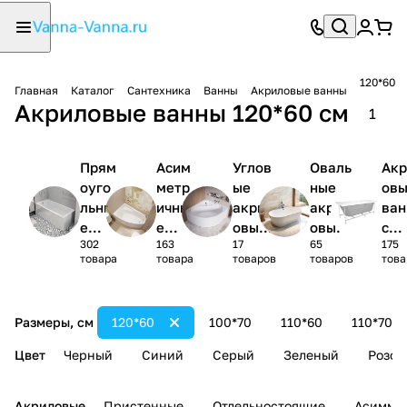
120*60
Главная
Каталог
Сантехника
Ванны
Акриловые ванны
Акриловые ванны 120*60 см
1
Прям
Асим
Углов
Оваль
Акр
оуго
метр
ые
ные
ов
льны
ичны
акрил
акрил
ва
е
е
овые
овые
с
302
163
17
65
175
акри
акри
ванны
ванны
кар
товара
товара
товаров
товаров
това
ловы
ловы
1/4
сом
е
е
круга
(ко
ванн
ванн
лек
Размеры, см
120*60
100*70
110*60
110*70
ы
ы
)
Цвет
Черный
Синий
Серый
Зеленый
Розов
Акриловые
Пристенные
Отдельностоящие
Асимме