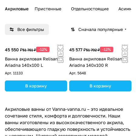
Акриловые
Пристенные
Отдельностоящие
Асимме
Все фильтры
Сначала популярные
45 550 ₽
-12%
45 577 ₽
-12%
51 761 ₽
51 792 ₽
Ванна акриловая Relisan
Ванна акриловая Relisan
Ariadna 140х100 L
Ariadna 140х100 R
Арт.
11133
Арт.
5648
В корзину
В корзину
Акриловые ванны от Vanna-vanna.ru – это идеальное
сочетание стиля, комфорта и долговечности. Наши
ванны изготовлены из высококачественного акрила,
обеспечивающего гладкую поверхность и устойчивость
к царапинам. Широкий ассортимент моделей