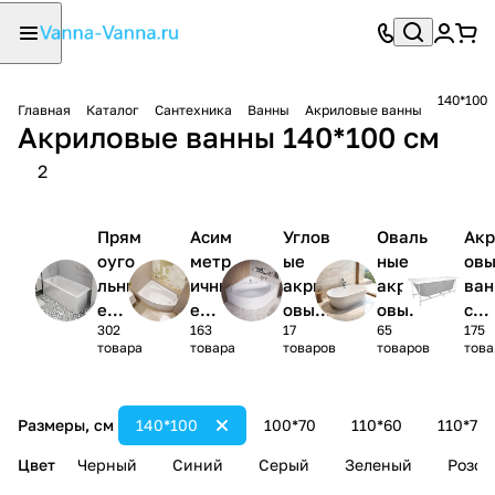
140*100
Главная
Каталог
Сантехника
Ванны
Акриловые ванны
Акриловые ванны 140*100 см
2
Прям
Асим
Углов
Оваль
Акр
оуго
метр
ые
ные
ов
льны
ичны
акрил
акрил
ва
е
е
овые
овые
с
302
163
17
65
175
акри
акри
ванны
ванны
кар
товара
товара
товаров
товаров
това
ловы
ловы
1/4
сом
е
е
круга
(ко
ванн
ванн
лек
Размеры, см
140*100
100*70
110*60
110*70
ы
ы
)
Цвет
Черный
Синий
Серый
Зеленый
Розов