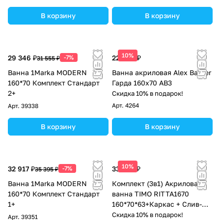
В корзину
В корзину
10%
29 346 ₽
-7%
22 686 ₽
31 555 ₽
Ванна 1Marka MODERN
Ванна акриловая Alex Baitler
160*70 Комплект Стандарт
Гарда 160x70 АВ3
2+
Скидка 10% в подарок!
Арт.
4264
Арт.
39338
В корзину
В корзину
10%
32 917 ₽
-7%
33 300 ₽
35 395 ₽
Ванна 1Marka MODERN
Комплект (3в1) Акриловая
160*70 Комплект Стандарт
ванна TIMO RITTA1670
1+
160*70*63+Каркас + Слив-
перелив
Скидка 10% в подарок!
Арт.
39351