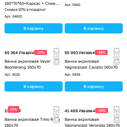
160*70*63+Каркас + Слив-
Арт.
5660
перелив+Фронтальная
Скидка 10% в подарок!
панель
Арт.
34602
В корзину
В корзину
65 364 ₽
-10%
50 993 ₽
-25%
72 627 ₽
67 990 ₽
Ванна акриловая Vayer
Ванна акриловая
Boomerang 160x70
Vagnerplast Cavallo 160х70
Арт.
9126
Арт.
9358
В корзину
В корзину
10%
23 900 ₽
41 468 ₽
-25%
55 290 ₽
Ванна акриловая Timo Ritta
Ванна акриловая
160x70
Vagnerplast Veronela 160х70