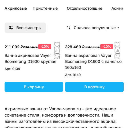
Акриловые
Пристенные
Отдельностоящие
Асимме
Все фильтры
Сначала популярные
211 092 ₽
-10%
328 469 ₽
-10%
234 547 ₽
364 966 ₽
Ванна акриловая Vayer
Ванна акриловая Vayer
Boomerang D1600 круглая
Boomerang D1600 с панелью
160х160
Арт.
9139
Арт.
9140
В корзину
В корзину
Акриловые ванны от Vanna-vanna.ru – это идеальное
сочетание стиля, комфорта и долговечности. Наши
ванны изготовлены из высококачественного акрила,
обеспечивающего гладкую поверхность и устойчивость