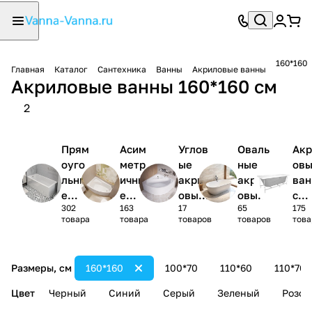
160*160
Главная
Каталог
Сантехника
Ванны
Акриловые ванны
Акриловые ванны 160*160 см
2
Прям
Асим
Углов
Оваль
Акр
оуго
метр
ые
ные
ов
льны
ичны
акрил
акрил
ва
е
е
овые
овые
с
302
163
17
65
175
акри
акри
ванны
ванны
кар
товара
товара
товаров
товаров
това
ловы
ловы
1/4
сом
е
е
круга
(ко
ванн
ванн
лек
Размеры, см
160*160
100*70
110*60
110*70
ы
ы
)
Цвет
Черный
Синий
Серый
Зеленый
Розов