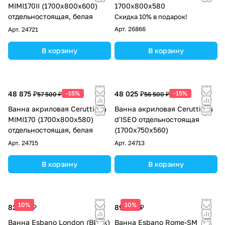
MIMI170II (1700x800x600)
1700x800x580
отдельностоящая, белая
Скидка 10% в подарок!
Арт.
26866
Арт.
24721
В корзину
В корзину
48 875 ₽
-15%
48 025 ₽
-15%
57 500 ₽
56 500 ₽
Ванна акриловая Ceruttispa
Ванна акриловая Ceruttispa
MIMI170 (1700x800x580)
d'ISEO отдельностоящая
отдельностоящая, белая
(1700x750x560)
Арт.
24715
Арт.
24713
В корзину
В корзину
10%
10%
82 875 ₽
89 250 ₽
Ванна Esbano London (Black)
Ванна Esbano Rome-SM