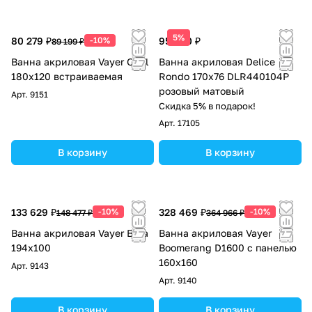
5%
80 279 ₽
-10%
95 000 ₽
89 199 ₽
Ванна акриловая Vayer Opal
Ванна акриловая Delice
180x120 встраиваемая
Rondo 170х76 DLR440104P
розовый матовый
Арт.
9151
Скидка 5% в подарок!
Арт.
17105
В корзину
В корзину
133 629 ₽
-10%
328 469 ₽
-10%
148 477 ₽
364 966 ₽
Ванна акриловая Vayer Beta
Ванна акриловая Vayer
194x100
Boomerang D1600 с панелью
160х160
Арт.
9143
Арт.
9140
В корзину
В корзину