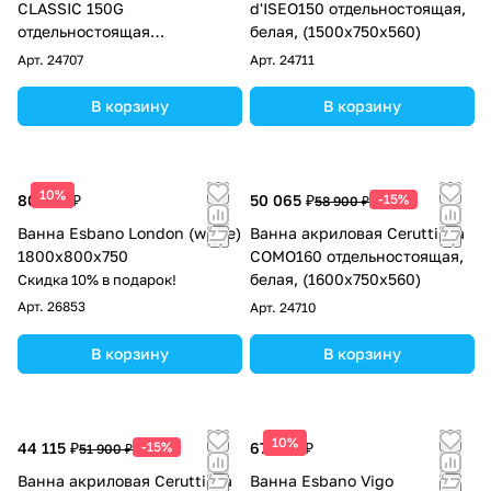
CLASSIC 150G
d'ISEO150 отдельностоящая,
отдельностоящая
белая, (1500x750x560)
(1570x770x740) на львиных
Арт.
24707
Арт.
24711
лапах (золото)
В корзину
В корзину
10%
80 325 ₽
50 065 ₽
-15%
58 900 ₽
Ванна Esbano London (white)
Ванна акриловая Ceruttispa
1800x800x750
COMO160 отдельностоящая,
белая, (1600x750x560)
Скидка 10% в подарок!
Арт.
26853
Арт.
24710
В корзину
В корзину
10%
44 115 ₽
-15%
67 500 ₽
51 900 ₽
Ванна акриловая Ceruttispa
Ванна Esbano Vigo