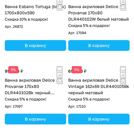
Ванна Esbano Tortuga (black)
Ванна акриловая Delice
1700х800х590
Provanse 170х80
DLR440102W белый матовый
Скидка 10% в подарок!
Скидка 5% в подарок!
Арт.
26872
Арт.
17094
В корзину
В корзину
5%
5%
99 000 ₽
69 900 ₽
Ванна акриловая Delice
Ванна акриловая Delice
Provanse 170х80
Vintage 162х69 DLR440105Bk
DLR440102Bk черный
черный матовый
матовый
Скидка 5% в подарок!
Скидка 5% в подарок!
Арт.
17097
Арт.
17110
В корзину
В корзину