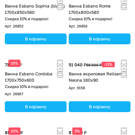
Ванна Esbano Sophia (black)
Ванна Esbano Rome
1700x850x560
1700x800x580
Скидка 10% в подарок!
Скидка 10% в подарок!
Арт.
26852
Арт.
26856
В корзину
В корзину
10%
71 400 ₽
51 040 ₽
-12%
58 000 ₽
Ванна Esbano Cordoba
Ванна акриловая Relisan
1700x750x600
Neona 180x90
Скидка 10% в подарок!
Арт.
9158
Арт.
26867
В корзину
В корзину
10%
5%
86 063 ₽
87 000 ₽