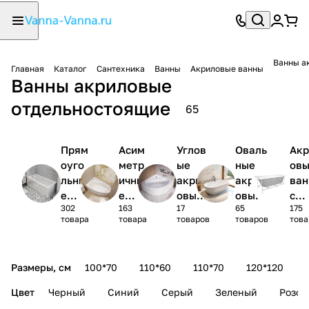
Ванны а
Главная
Каталог
Сантехника
Ванны
Акриловые ванны
Ванны акриловые
отдельностоящие
65
Прям
Асим
Углов
Оваль
Акр
оуго
метр
ые
ные
ов
льны
ичны
акрил
акрил
ва
е
е
овые
овые
с
302
163
17
65
175
акри
акри
ванны
ванны
кар
товара
товара
товаров
товаров
това
ловы
ловы
1/4
сом
е
е
круга
(ко
ванн
ванн
лек
Размеры, см
100*70
110*60
110*70
120*120
ы
ы
)
Цвет
Черный
Синий
Серый
Зеленый
Розов