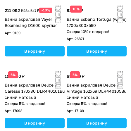
10%
211 092 ₽
-10%
83 513 ₽
234 547 ₽
Ванна акриловая Vayer
Ванна Esbano Tortuga (white)
Boomerang D1600 круглая
1700х800х590
Скидка 10% в подарок!
Арт.
9139
Арт.
26871
В корзину
В корзину
5%
5%
104 000 ₽
69 900 ₽
Ванна акриловая Delice
Ванна акриловая Delice
Caresse 170х80 DLR440101Bu
Vintage 162х69 DLR440105Bu
синий матовый
синий матовый
Скидка 5% в подарок!
Скидка 5% в подарок!
Арт.
17092
Арт.
17109
В корзину
В корзину