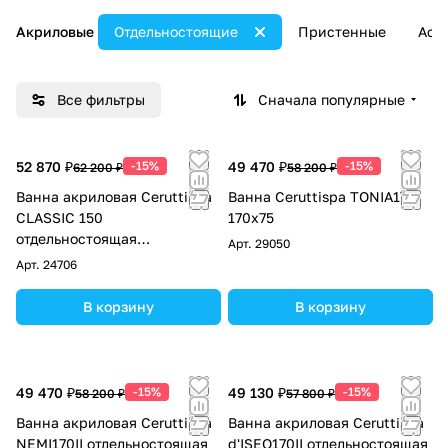
Акриловые
Отдельностоящие
Пристенные
Аси
Все фильтры
Сначала популярные
52 870 ₽
-15%
49 470 ₽
-15%
62 200 ₽
58 200 ₽
Ванна акриловая Ceruttispa
Ванна Ceruttispa TONIA170
CLASSIC 150
170x75
отдельностоящая
Арт.
29050
(1570x770x740) на львиных
Арт.
24706
алюминиевых лапах (хром)
В корзину
В корзину
49 470 ₽
-15%
49 130 ₽
-15%
58 200 ₽
57 800 ₽
Ванна акриловая Ceruttispa
Ванна акриловая Ceruttispa
NEMI170II отдельностоящая
d'ISEO170II отдельностоящая