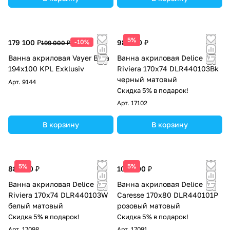
5%
179 100 ₽
-10%
98 000 ₽
199 000 ₽
Ванна акриловая Vayer Beta
Ванна акриловая Delice
194x100 KPL Exklusiv
Riviera 170х74 DLR440103Bk
черный матовый
Арт.
9144
Скидка 5% в подарок!
Арт.
17102
В корзину
В корзину
5%
5%
88 000 ₽
104 000 ₽
Ванна акриловая Delice
Ванна акриловая Delice
Riviera 170х74 DLR440103W
Caresse 170х80 DLR440101P
белый матовый
розовый матовый
Скидка 5% в подарок!
Скидка 5% в подарок!
Арт.
17098
Арт.
17091