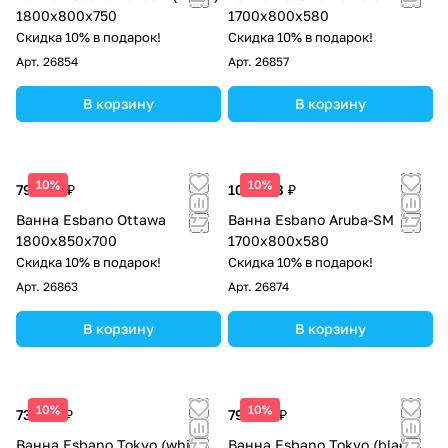
1800x800x750
1700x800x580
Скидка 10% в подарок!
Скидка 10% в подарок!
Арт.
26854
Арт.
26857
В корзину
В корзину
10%
10%
79 688 ₽
100 088 ₽
Ванна Esbano Ottawa
Ванна Esbano Aruba-SM
1800x850x700
1700x800x580
Скидка 10% в подарок!
Скидка 10% в подарок!
Арт.
26863
Арт.
26874
В корзину
В корзину
10%
10%
73 950 ₽
79 688 ₽
Ванна Esbano Tokyo (white)
Ванна Esbano Tokyo (black)