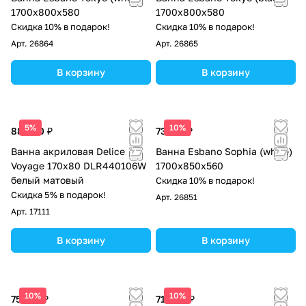
1700x800x580
1700x800x580
Скидка 10% в подарок!
Скидка 10% в подарок!
Арт.
26864
Арт.
26865
В корзину
В корзину
5%
10%
88 000 ₽
73 313 ₽
Ванна акриловая Delice
Ванна Esbano Sophia (white)
Voyage 170х80 DLR440106W
1700x850x560
белый матовый
Скидка 10% в подарок!
Скидка 5% в подарок!
Арт.
26851
Арт.
17111
В корзину
В корзину
10%
10%
75 225 ₽
71 400 ₽